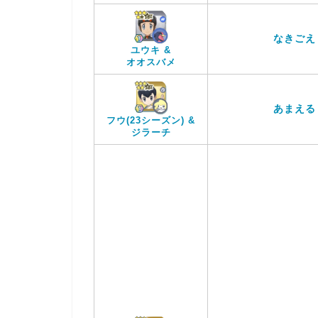
なきごえ
ユウキ &
オオスバメ
あまえる
フウ(23シーズン) &
ジラーチ