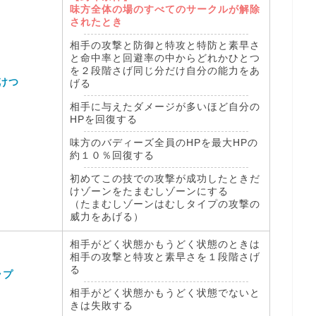
味方全体の場のすべてのサークルが解除
されたとき
相手の攻撃と防御と特攻と特防と素早さ
と命中率と回避率の中からどれかひとつ
を２段階さげ同じ分だけ自分の能力をあ
けつ
げる
相手に与えたダメージが多いほど自分の
HPを回復する
味方のバディーズ全員のHPを最大HPの
約１０％回復する
初めてこの技での攻撃が成功したときだ
けゾーンをたまむしゾーンにする
（たまむしゾーンはむしタイプの攻撃の
威力をあげる）
相手がどく状態かもうどく状態のときは
相手の攻撃と特攻と素早さを１段階さげ
る
ップ
相手がどく状態かもうどく状態でないと
きは失敗する