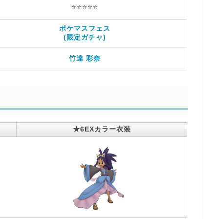
⭐️⭐️⭐️⭐️⭐️
ポケマスフェス
(限定ガチャ)
竹達 彩奈
★6EXカラー衣装