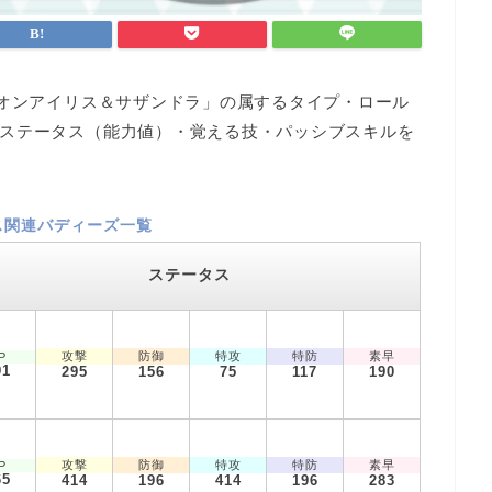
ピオンアイリス＆サザンドラ」の属するタイプ・ロール
ステータス（能力値）・覚える技・パッシブスキルを
ス関連バディーズ一覧
ステータス
攻撃
防御
特攻
特防
素早
P
91
295
156
75
117
190
攻撃
防御
特攻
特防
素早
P
65
414
196
414
196
283