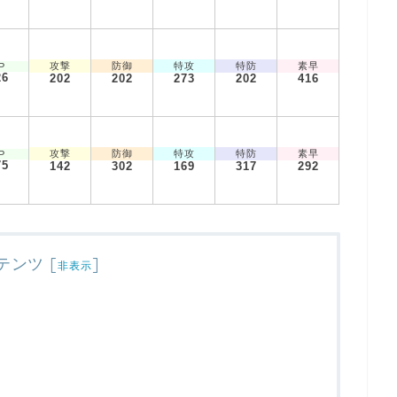
攻撃
防御
特攻
特防
素早
P
26
202
202
273
202
416
攻撃
防御
特攻
特防
素早
P
75
142
302
169
317
292
テンツ
[
]
非表示