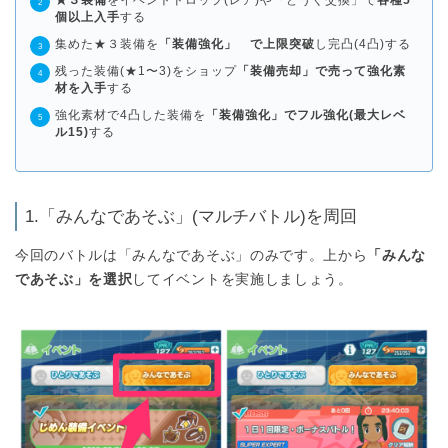
★３装備
をイベントドロップ(レア)や「どうぐ交換」で
各種5
個以上入手
する
集めた★３装備を
「装備強化」 で上限突破
し完凸(4凸)する
残った装備(★1〜3)をショップ
「装備売却」で売って強化素
材を入手
する
強化素材で4凸した装備を
「装備強化」でフル強化(最大レベ
ル15)
する
1.「みんなであそぶ」(マルチバトル)を周回
今回のバトルは「みんなであそぶ」のみです。上から
「みんな
であそぶ」を選択
してイベントを実施しましょう。