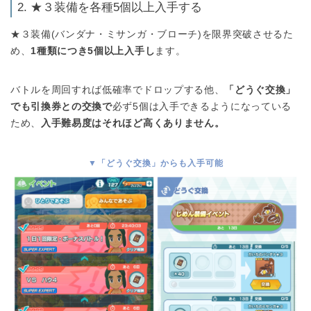
2. ★３装備を各種5個以上入手する
★３装備(バンダナ・ミサンガ・ブローチ)を限界突破させるた
め、
1種類につき5個以上入手し
ます。
バトルを周回すれば低確率でドロップする他、
「どうぐ交換」
でも引換券との交換で
必ず5個は入手できるようになっている
ため、
入手難易度はそれほど高くありません。
▼「どうぐ交換」からも入手可能