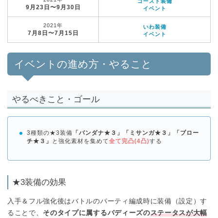
ゴースト装備
9月23日〜9月30日
イベント
2021年
いわ装備
7月8日〜7月15日
イベント
イベントの進め方・やること
やるべきこと・ゴール
3種類の★3装備
「バンダナ★３」「ミサンガ★３」「ブロー
チ★３」
と強化素材を集めて
全て完凸(4凸)
する
★3装備の効果
入手＆フル強化後はバトルのパーティ編成時に装備（設定）す
ることで、
そのタイプに属するバディーズ
の
ステータスが大幅