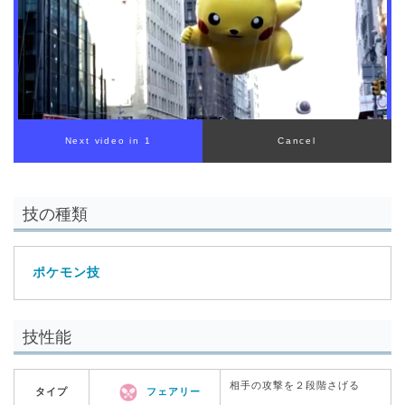
00:00
/
01:00
技の種類
ポケモン技
技性能
相手の攻撃を２段階さげる
タイプ
フェアリー