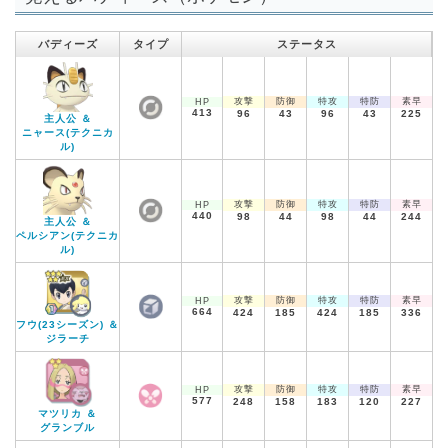
バディーズ
タイプ
ステータス
攻撃
防御
特攻
特防
素早
HP
413
96
43
96
43
225
主人公 ＆
ニャース(テクニカ
ル)
攻撃
防御
特攻
特防
素早
HP
440
98
44
98
44
244
主人公 ＆
ペルシアン(テクニカ
ル)
攻撃
防御
特攻
特防
素早
HP
664
424
185
424
185
336
フウ(23シーズン) ＆
ジラーチ
攻撃
防御
特攻
特防
素早
HP
577
248
158
183
120
227
マツリカ ＆
グランブル