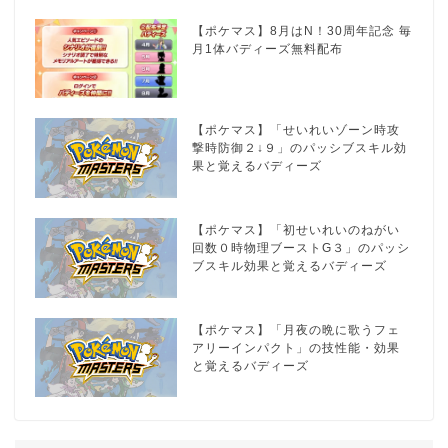
【ポケマス】8月はN！30周年記念 毎
月1体バディーズ無料配布
【ポケマス】「せいれいゾーン時攻
撃時防御２↓９」のパッシブスキル効
果と覚えるバディーズ
【ポケマス】「初せいれいのねがい
回数０時物理ブーストG３」のパッシ
ブスキル効果と覚えるバディーズ
【ポケマス】「月夜の晩に歌うフェ
アリーインパクト」の技性能・効果
と覚えるバディーズ