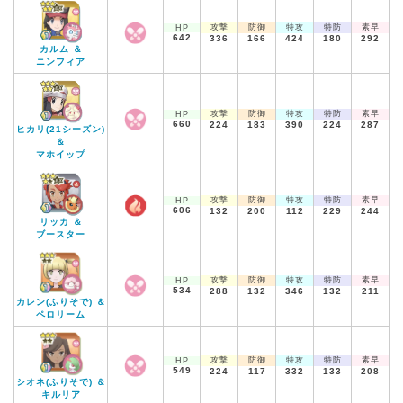
攻撃
防御
特攻
特防
素早
HP
642
336
166
424
180
292
カルム ＆
ニンフィア
攻撃
防御
特攻
特防
素早
HP
660
224
183
390
224
287
ヒカリ(21シーズン)
＆
マホイップ
攻撃
防御
特攻
特防
素早
HP
606
132
200
112
229
244
リッカ ＆
ブースター
攻撃
防御
特攻
特防
素早
HP
534
288
132
346
132
211
カレン(ふりそで) ＆
ペロリーム
攻撃
防御
特攻
特防
素早
HP
549
224
117
332
133
208
シオネ(ふりそで) ＆
キルリア