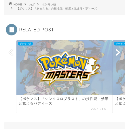
HOME
わざ
ポケモン技
【ポケマス】「あまえる」の技性能・効果と覚えるバディーズ
RELATED POST
ポケモン技
ポケモン技
【ポケマス】「シンクロロブラスト」の技性能・効果
【ポケ
と覚えるバディーズ
と覚え
2026-01-01