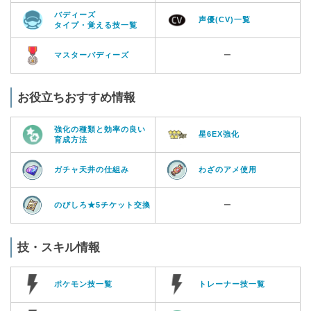
バディーズ
声優(CV)一覧
タイプ・覚える技一覧
マスターバディーズ
ー
お役立ちおすすめ情報
強化の種類と効率の良い
星6EX強化
育成方法
ガチャ天井の仕組み
わざのアメ使用
のびしろ★5チケット交換
ー
技・スキル情報
ポケモン技一覧
トレーナー技一覧