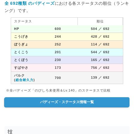
全 692種類 のバディーズ
における各ステータスの順位（ランキ
ング）です。
ステータス
順位
HP
600
504
／ 692
こうげき
244
428
／ 692
ぼうぎょ
252
114
／ 692
とくこう
201
544
／ 692
とくぼう
230
165
／ 692
すばやさ
173
756
／ 692
バルク
139
／ 692
700
(
総合耐久力
)
※全バディーズ「のびしろ未使用＆Lv.140」のステータスで比較
バディーズ・ステータス情報一覧
技