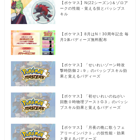
【ポケマス】N(22シーズン)＆ゾロア
ークの性能・覚える技とパッシブス
キル
【ポケマス】8月はN！30周年記念 毎
月1体バディーズ無料配布
【ポケマス】「せいれいゾーン時攻
撃時防御２↓９」のパッシブスキル効
果と覚えるバディーズ
【ポケマス】「初せいれいのねがい
回数０時物理ブーストG３」のパッシ
ブスキル効果と覚えるバディーズ
【ポケマス】「月夜の晩に歌うフェ
アリーインパクト」の技性能・効果
と覚えるバディーズ