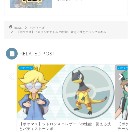
HOME
バディーズ
【ポケマス】ヒカリ＆ナエトル の性能・覚える技とパッシブスキル
RELATED POST
バディーズ
バディーズ
【ポケマス】シトロン＆エレザードの性能・覚える技
【ポケ
とバディストーンボ...
テータス