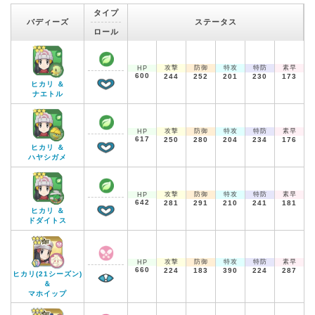
タイプ
バディーズ
ステータス
ロール
攻撃
防御
特攻
特防
素早
HP
600
244
252
201
230
173
ヒカリ ＆
ナエトル
攻撃
防御
特攻
特防
素早
HP
617
250
280
204
234
176
ヒカリ ＆
ハヤシガメ
攻撃
防御
特攻
特防
素早
HP
642
281
291
210
241
181
ヒカリ ＆
ドダイトス
攻撃
防御
特攻
特防
素早
HP
660
224
183
390
224
287
ヒカリ(21シーズン)
＆
マホイップ