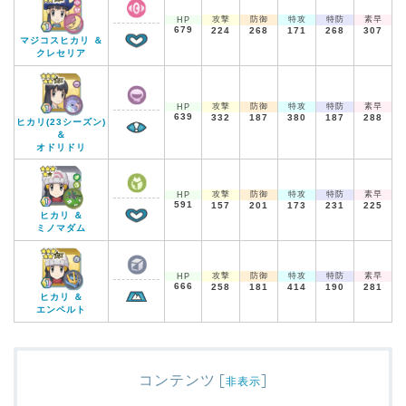
攻撃
防御
特攻
特防
素早
HP
679
224
268
171
268
307
マジコスヒカリ ＆
クレセリア
攻撃
防御
特攻
特防
素早
HP
639
332
187
380
187
288
ヒカリ(23シーズン)
＆
オドリドリ
攻撃
防御
特攻
特防
素早
HP
591
157
201
173
231
225
ヒカリ ＆
ミノマダム
攻撃
防御
特攻
特防
素早
HP
666
258
181
414
190
281
ヒカリ ＆
エンペルト
コンテンツ
[
]
非表示