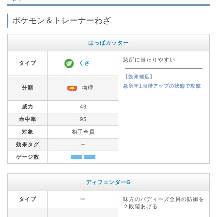
ポケモン＆トレーナーわざ
はっぱカッター
急所に当たりやすい
タイプ
くさ
【効果補足】
急所率1段階アップの状態で攻撃
分類
物理
威力
43
命中率
95
対象
相手全員
効果タグ
ー
ゲージ数
ディフェンダーG
タイプ
ー
味方のバディーズ全員の防御を
２段階あげる