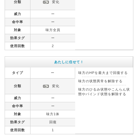
分類
変化
威力
ー
命中率
ー
対象
味方全員
効果タグ
ー
使用回数
2
あたしに任せて！
タイプ
ー
味方のHPを最大まで回復する
味方の状態異常を解除する
分類
変化
味方のひるみ状態やこんらん状
態やバインド状態を解除する
威力
ー
命中率
ー
対象
味方1体
効果タグ
回復
使用回数
1