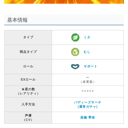
基本情報
タイプ
くさ
弱点タイプ
むし
ロール
サポート
ー
EXロール
（未実装）
★星の数
⭐️⭐️⭐️⭐️⭐️
（レアリティ）
バディーズサーチ
入手方法
(通常ガチャ)
声優
高橋 季依
（CV）