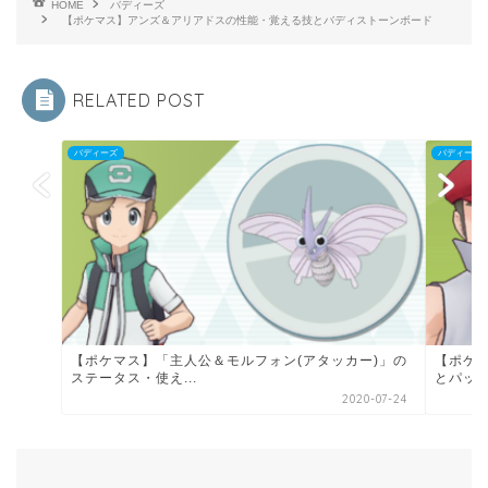
HOME
バディーズ
【ポケマス】アンズ＆アリアドスの性能・覚える技とバディストーンボード
RELATED POST
バディーズ
バディーズ
【ポケマス】「主人公＆モルフォン(アタッカー)」の
【ポケ
ステータス・使え...
とパッ
2020-07-24