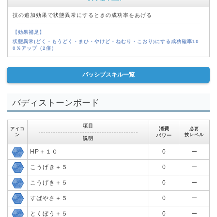
技の追加効果で状態異常にするときの成功率をあげる
【効果補足】
状態異常(どく・もうどく・まひ・やけど・ねむり・こおり)にする成功確率10
0％アップ（2倍）
パッシブスキル一覧
バディストーンボード
項目
消費
アイコ
必要
ン
技レベル
パワー
説明
HP＋１０
0
ー
こうげき＋５
0
ー
こうげき＋５
0
ー
すばやさ＋５
0
ー
とくぼう＋５
0
ー