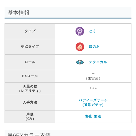
基本情報
タイプ
どく
弱点タイプ
ほのお
ロール
テクニカル
ー
EXロール
（未実装）
★星の数
⭐️⭐️⭐️
（レアリティ）
バディーズサーチ
入手方法
(通常ガチャ)
声優
杉山 里穂
（CV）
星6EXカラー衣装