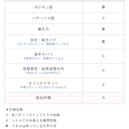
ポケモン技
B
バディーズ技
A
耐久力
B
自分・味方バフ
B
※ステータスアップ・急所率アップなど
相手デバフ
S
※特攻ダウン・防御ダウンなど
状態異常・妨害状態付与
A
※ねむり／ひるみ付与など
オリジナリティー
A
※他バディーズにはないスキルなど
総合評価
A
▼評価定義
S
: 全バディーズトップクラス性能
A
: バトルで十分使える優秀性能
B
: スキルは持っているが不十分