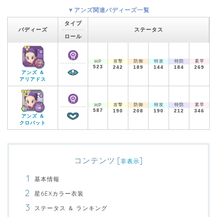
▼アンズ関連バディーズ一覧
タイプ
バディーズ
ステータス
ロール
攻撃
防御
特攻
特防
素早
HP
523
242
189
144
184
269
アンズ ＆
アリアドス
攻撃
防御
特攻
特防
素早
HP
587
190
208
190
212
346
アンズ ＆
クロバット
コンテンツ
[
]
非表示
基本情報
星6EXカラー衣装
ステータス ＆ ランキング