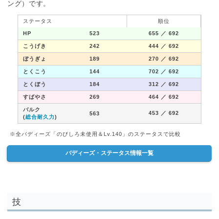
ング）です。
ステータス
順位
HP
523
655
／ 692
こうげき
242
444
／ 692
ぼうぎょ
189
270
／ 692
とくこう
144
702
／ 692
とくぼう
184
312
／ 692
すばやさ
269
464
／ 692
バルク
453
／ 692
563
(
総合耐久力
)
※全バディーズ「のびしろ未使用＆Lv.140」のステータスで比較
バディーズ・ステータス情報一覧
技