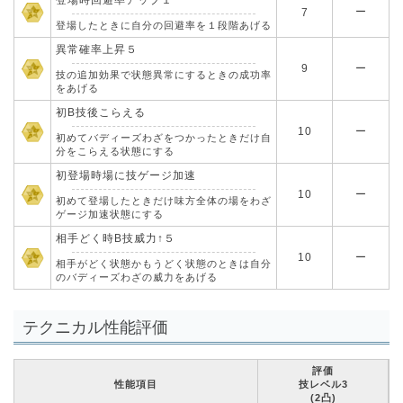
登場時回避率アップ１
ー
7
登場したときに自分の回避率を１段階あげる
異常確率上昇５
9
ー
技の追加効果で状態異常にするときの成功率
をあげる
初B技後こらえる
10
ー
初めてバディーズわざをつかったときだけ自
分をこらえる状態にする
初登場時場に技ゲージ加速
10
ー
初めて登場したときだけ味方全体の場をわざ
ゲージ加速状態にする
相手どく時B技威力↑５
10
ー
相手がどく状態かもうどく状態のときは自分
のバディーズわざの威力をあげる
テクニカル性能評価
評価
性能項目
技レベル3
(2凸)