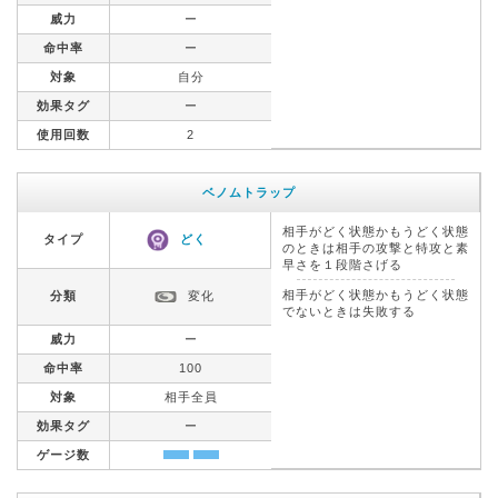
威力
ー
命中率
ー
対象
自分
効果タグ
ー
使用回数
2
ベノムトラップ
相手がどく状態かもうどく状態
タイプ
どく
のときは相手の攻撃と特攻と素
早さを１段階さげる
相手がどく状態かもうどく状態
分類
変化
でないときは失敗する
威力
ー
命中率
100
対象
相手全員
効果タグ
ー
ゲージ数