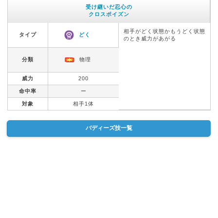
受け継いだ忍心の
クロスポイズン
相手がどく状態かもうどく状態
タイプ
どく
のとき威力があがる
分類
物理
威力
200
命中率
ー
対象
相手1体
バディーズ技一覧