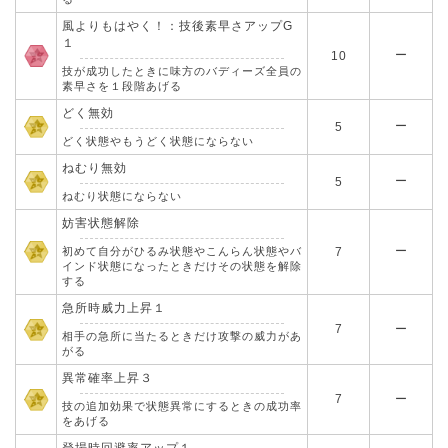
風よりもはやく！：技後素早さアップG
１
ー
10
技が成功したときに味方のバディーズ全員の
素早さを１段階あげる
どく無効
ー
5
どく状態やもうどく状態にならない
ねむり無効
ー
5
ねむり状態にならない
妨害状態解除
ー
初めて自分がひるみ状態やこんらん状態やバ
7
インド状態になったときだけその状態を解除
する
急所時威力上昇１
7
ー
相手の急所に当たるときだけ攻撃の威力があ
がる
異常確率上昇３
7
ー
技の追加効果で状態異常にするときの成功率
をあげる