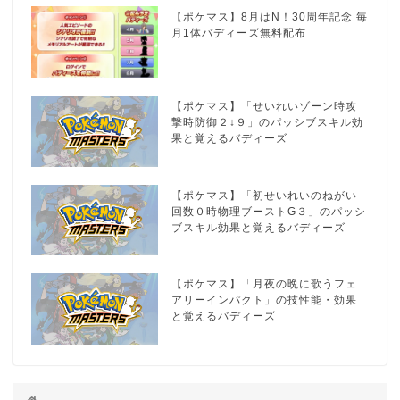
【ポケマス】8月はN！30周年記念 毎
月1体バディーズ無料配布
【ポケマス】「せいれいゾーン時攻
撃時防御２↓９」のパッシブスキル効
果と覚えるバディーズ
【ポケマス】「初せいれいのねがい
回数０時物理ブーストG３」のパッシ
ブスキル効果と覚えるバディーズ
【ポケマス】「月夜の晩に歌うフェ
アリーインパクト」の技性能・効果
と覚えるバディーズ