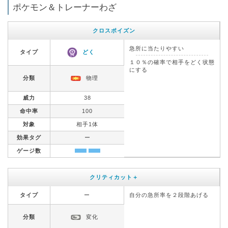
ポケモン＆トレーナーわざ
クロスポイズン
急所に当たりやすい
タイプ
どく
１０％の確率で相手をどく状態
にする
分類
物理
威力
38
命中率
100
対象
相手1体
効果タグ
ー
ゲージ数
クリティカット＋
タイプ
ー
自分の急所率を２段階あげる
分類
変化