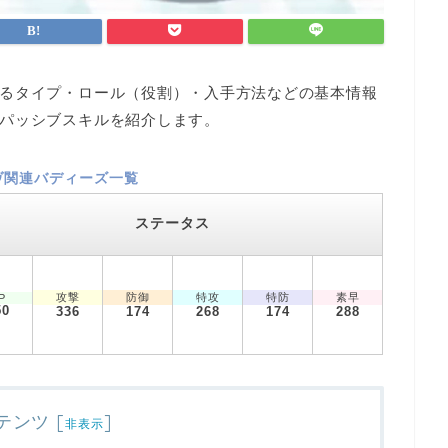
るタイプ・ロール（役割）・入手方法などの基本情報
パッシブスキルを紹介します。
ヴ関連バディーズ一覧
ステータス
攻撃
防御
特攻
特防
素早
P
50
336
174
268
174
288
テンツ
[
]
非表示