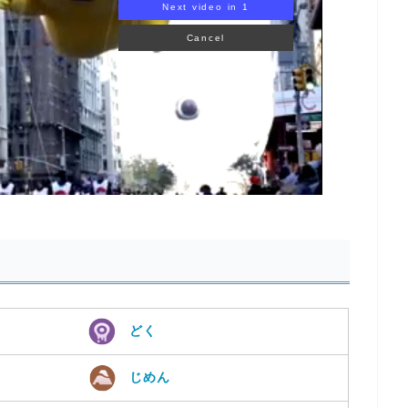
KEMON
どく
じめん