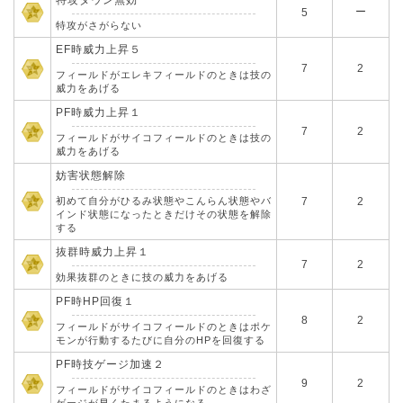
特攻ダウン無効
ー
5
特攻がさがらない
EF時威力上昇５
7
2
フィールドがエレキフィールドのときは技の
威力をあげる
PF時威力上昇１
7
2
フィールドがサイコフィールドのときは技の
威力をあげる
妨害状態解除
初めて自分がひるみ状態やこんらん状態やバ
7
2
インド状態になったときだけその状態を解除
する
抜群時威力上昇１
7
2
効果抜群のときに技の威力をあげる
PF時HP回復１
8
2
フィールドがサイコフィールドのときはポケ
モンが行動するたびに自分のHPを回復する
PF時技ゲージ加速２
9
2
フィールドがサイコフィールドのときはわざ