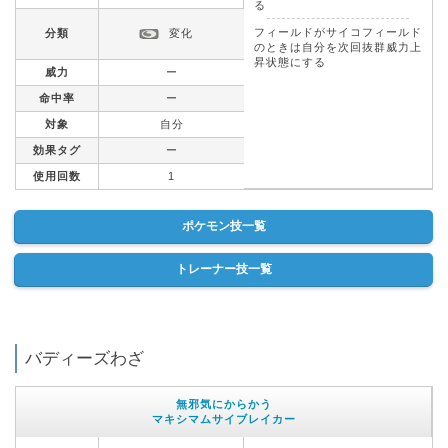
る
フィールドがサイコフィールド
分類
変化
のときは自分を次回抜群威力上
昇状態にする
威力
ー
命中率
ー
対象
自分
効果タグ
ー
使用回数
1
ポケモン技一覧
トレーナー技一覧
バディーズわざ
無邪気にからかう
マキシマムサイブレイカー