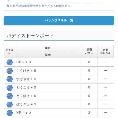
技が相手の防御状態で防がれたときも解除される
パッシブスキル一覧
バディストーンボード
項目
消費
アイコ
必要
ン
技レベル
パワー
説明
HP＋１０
0
ー
こうげき＋５
0
ー
すばやさ＋５
0
ー
とくこう＋５
0
ー
とくぼう＋５
0
ー
ぼうぎょ＋５
0
ー
HP＋１０
2
ー