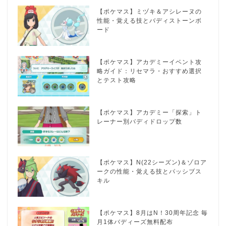
【ポケマス】ミヅキ＆アシレーヌの
性能・覚える技とバディストーンボ
ード
【ポケマス】アカデミーイベント攻
略ガイド：リセマラ・おすすめ選択
とテスト攻略
【ポケマス】アカデミー「探索」ト
レーナー別バディドロップ数
【ポケマス】N(22シーズン)＆ゾロア
ークの性能・覚える技とパッシブス
キル
【ポケマス】8月はN！30周年記念 毎
月1体バディーズ無料配布