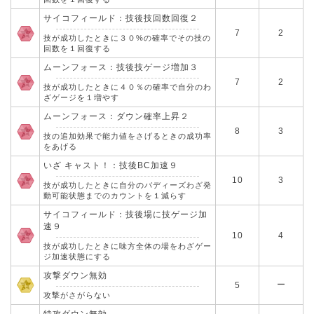
サイコフィールド：技後技回数回復２
7
2
技が成功したときに３０%の確率でその技の
回数を１回復する
ムーンフォース：技後技ゲージ増加３
7
2
技が成功したときに４０％の確率で自分のわ
ざゲージを１増やす
ムーンフォース：ダウン確率上昇２
8
3
技の追加効果で能力値をさげるときの成功率
をあげる
いざ キャスト！：技後BC加速９
10
3
技が成功したときに自分のバディーズわざ発
動可能状態までのカウントを１減らす
サイコフィールド：技後場に技ゲージ加
速９
10
4
技が成功したときに味方全体の場をわざゲー
ジ加速状態にする
攻撃ダウン無効
ー
5
攻撃がさがらない