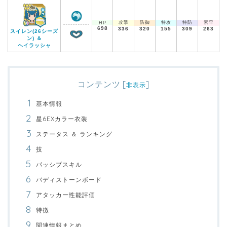
攻撃
防御
特攻
特防
素早
HP
698
336
320
155
309
263
スイレン(26シーズ
ン) ＆
ヘイラッシャ
コンテンツ
[
]
非表示
基本情報
星6EXカラー衣装
ステータス ＆ ランキング
技
パッシブスキル
バディストーンボード
アタッカー性能評価
特徴
関連情報まとめ