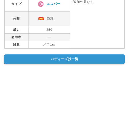
追加効果なし
タイプ
エスパー
分類
物理
威力
250
命中率
ー
対象
相手1体
バディーズ技一覧