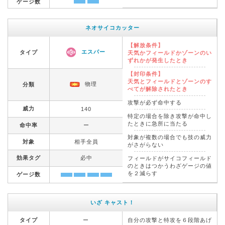
ゲージ数
ネオサイコカッター
【解放条件】
エスパー
タイプ
天気かフィールドかゾーンのい
ずれかが発生したとき
【封印条件】
天気とフィールドとゾーンのす
物理
分類
べてが解除されたとき
攻撃が必ず命中する
威力
140
特定の場合を除き攻撃が命中し
たときに急所に当たる
命中率
ー
対象が複数の場合でも技の威力
対象
相手全員
がさがらない
効果タグ
必中
フィールドがサイコフィールド
のときはつかうわざゲージの値
を２減らす
ゲージ数
いざ キャスト！
タイプ
ー
自分の攻撃と特攻を６段階あげ