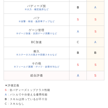
バディーズ技
B
A
※火力・確定急所など
バフ
S
S
※攻撃・特攻・急所率アップなど
ゲージ管理
A
S
※ゲージ加速・次回ゲージ消費０など
BC加速
C
A
耐久
B
B
※ステータスの高さや回復スキルなど
その他
S
S
※フィールド展開・デバフ・妨害付与など
総合評価
A
S
▼評価定義
S
: 全バディーズトップクラス性能
A
: バトルで十分使える優秀性能
B
: スキルは持っているが不十分
C
: スキルなし