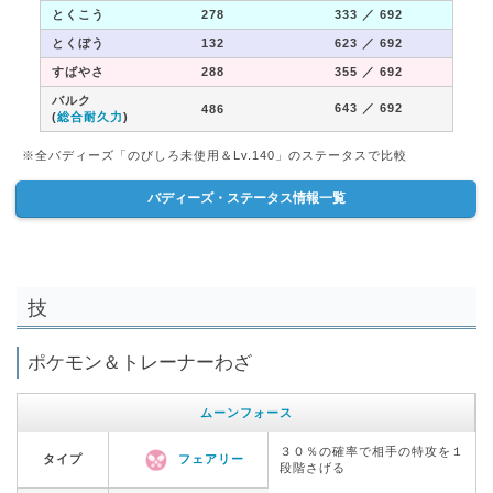
とくこう
278
333
／ 692
とくぼう
132
623
／ 692
すばやさ
288
355
／ 692
バルク
643
／ 692
486
(
総合耐久力
)
※全バディーズ「のびしろ未使用＆Lv.140」のステータスで比較
バディーズ・ステータス情報一覧
技
ポケモン＆トレーナーわざ
ムーンフォース
３０％の確率で相手の特攻を１
タイプ
フェアリー
段階さげる