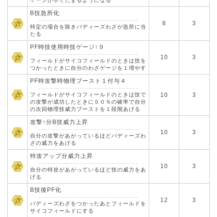
ゲージが早くたまるようになる
B技急所化
8
3
特定の場合を除きバディーズわざが急所に当
たる
PF時技使用時技ゲージ↑９
10
3
フィールドがサイコフィールドのときは技を
つかったときに自分のわざゲージを１増やす
PF時攻撃時物理ブースト１付与４
フィールドがサイコフィールドのときは技で
10
3
の攻撃が成功したときに５０％の確率で自分
の次回物理技威力ブーストを１段階あげる
攻撃↑分B技威力上昇
10
3
自分の攻撃があがっているほどバディーズわ
ざの威力をあげる
特攻アップ分威力上昇
10
3
自分の特攻があがっているほど技の威力をあ
げる
B技後PF化
12
3
バディーズわざをつかったあとフィールドを
サイコフィールドにする