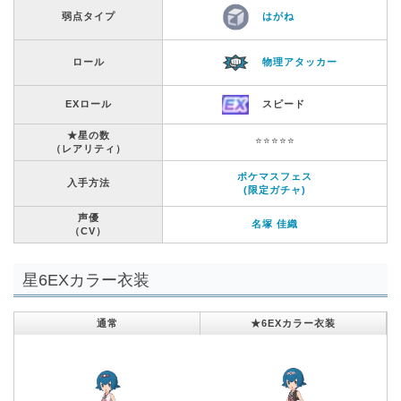
弱点タイプ
はがね
ロール
物理アタッカー
EXロール
スピード
★星の数
⭐️⭐️⭐️⭐️⭐️
（レアリティ）
ポケマスフェス
入手方法
(限定ガチャ)
声優
名塚 佳織
（CV）
星6EXカラー衣装
通常
★6EXカラー衣装