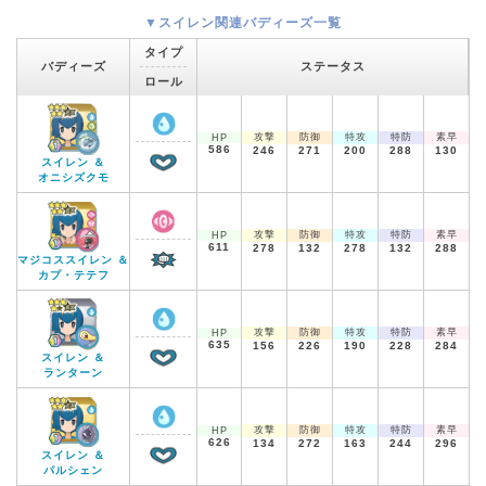
▼スイレン関連バディーズ一覧
タイプ
バディーズ
ステータス
ロール
攻撃
防御
特攻
特防
素早
HP
586
246
271
200
288
130
スイレン ＆
オニシズクモ
攻撃
防御
特攻
特防
素早
HP
611
278
132
278
132
288
マジコススイレン ＆
カプ・テテフ
攻撃
防御
特攻
特防
素早
HP
635
156
226
190
228
284
スイレン ＆
ランターン
攻撃
防御
特攻
特防
素早
HP
626
134
272
163
244
296
スイレン ＆
パルシェン