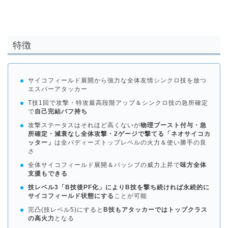
特徴
サイコフィールド展開から強力な全体友情シンクロ技を放つ
エスパーアタッカー
T技1回で攻撃・特攻最高段階アップ＆シンクロ技の急所確定
で
自己完結バフ持ち
攻撃ステータスはそれほど高くないが
物理ブースト付与・急
所確定・減衰なし全体攻撃・2ゲージで撃てる「ネオサイコカ
ッター」
は全バディーズトップレベルの火力＆使い勝手の良
さ
全体サイコフィールド展開＆パッシブの威力上昇で
味方全体
支援もできる
技レベル3「B技後PF化」によりB技を撃ち続ければ永続的に
サイコフィールド状態にする
ことが可能
完凸(技レベル5)にすると
B技もアタッカーではトップクラス
の高火力
となる