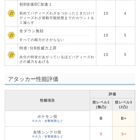
初B技後BC加速１
初めてバディーズわざをつかったときだけバ
10
4
ディーズわざ発動可能状態までのカウントを
１減らす
全ダウン無効
10
5
すべての能力がさがらない
特攻↑分B技威力上昇
10
5
自分の特攻があがっているほどバディーズわ
ざの威力をあげる
アタッカー性能評価
評価
性能項目
技レベル1
技レベル3
(無凸)
(2凸)
ポケモン技
B
B+
※火力・攻撃範囲など
友情シンクロ技
S
S+
※火力・攻撃範囲など