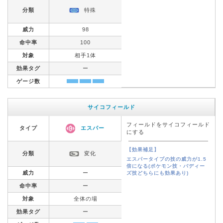
分類
特殊
威力
98
命中率
100
対象
相手1体
効果タグ
ー
ゲージ数
サイコフィールド
フィールドをサイコフィールド
タイプ
エスパー
にする
【効果補足】
分類
変化
エスパータイプの技の威力が1.5
倍になる(ポケモン技・バディー
威力
ー
ズ技どちらにも効果あり)
命中率
ー
対象
全体の場
効果タグ
ー