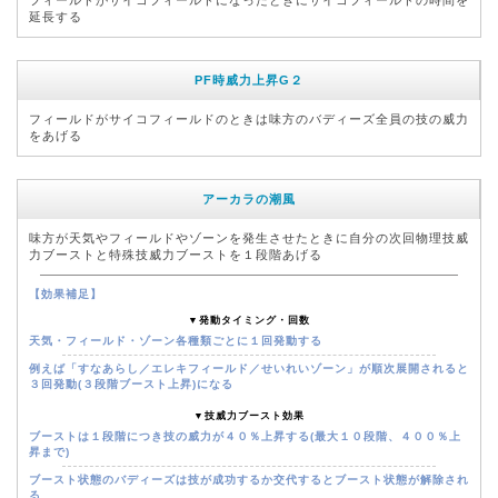
フィールドがサイコフィールドになったときにサイコフィールドの時間を
延長する
PF時威力上昇G２
フィールドがサイコフィールドのときは味方のバディーズ全員の技の威力
をあげる
アーカラの潮風
味方が天気やフィールドやゾーンを発生させたときに自分の次回物理技威
力ブーストと特殊技威力ブーストを１段階あげる
【効果補足】
▼発動タイミング・回数
天気・フィールド・ゾーン各種類ごとに１回発動する
例えば「すなあらし／エレキフィールド／せいれいゾーン」が順次展開されると
３回発動(３段階ブースト上昇)になる
▼技威力ブースト効果
ブーストは１段階につき技の威力が４０％上昇する(最大１０段階、４００％上
昇まで)
ブースト状態のバディーズは技が成功するか交代するとブースト状態が解除され
る