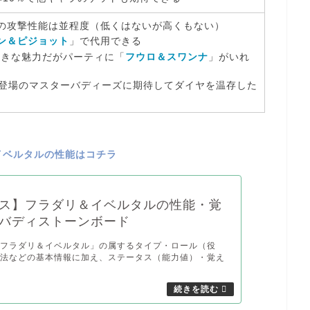
の
攻撃性能は並程度
（低くはないが高くもない）
ン＆ピジョット
」で代用
できる
大きな魅力だが
パーティに「
フウロ＆スワンナ
」がいれ
）登場のマスターバディーズに期待
してダイヤを温存した
イベルタルの性能はコチラ
ス】フラダリ＆イベルタルの性能・覚
バディストーンボード
「フラダリ＆イベルタル」の属するタイプ・ロール（役
方法などの基本情報に加え、ステータス（能力値）・覚え