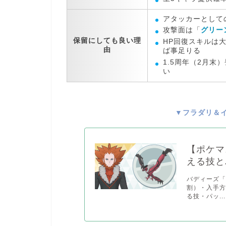
アタッカーとして
攻撃面は
「
グリー
保留にしても良い理
HP回復スキルは
由
ば事足りる
1.5周年（2月末
い
▼フラダリ＆
【ポケマ
える技と
バディーズ
割）・入手
る技・パッ...