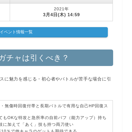
2021年
3月4日(木) 14:59
イベント情報一覧
ガチャは引くべき？
スに魅力を感じる・初心者やバトルが苦手な場合に引
復・無傷時回復付帯
と長期バトルで有用な自己HP回復ス
てもOKな
特攻と急所率の自前バフ（能力アップ）持ち
技に加えて
「あく」技も持つ両刀使い
10％
で他キャラのゲットも期待できる