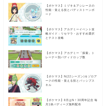
【ポケマス】ミヅキ＆アシレーヌの
性能・覚える技とバディストーンボ
ード
【ポケマス】アカデミーイベント攻
略ガイド：リセマラ・おすすめ選択
とテスト攻略
【ポケマス】アカデミー「探索」ト
レーナー別バディドロップ数
【ポケマス】N(22シーズン)＆ゾロア
ークの性能・覚える技とパッシブス
キル
【ポケマス】8月はN！30周年記念 毎
月1体バディーズ無料配布