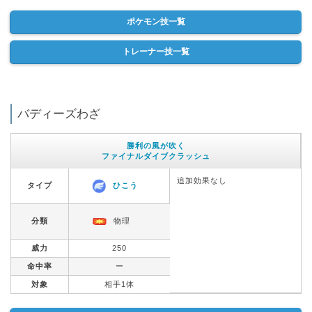
ポケモン技一覧
トレーナー技一覧
バディーズわざ
勝利の風が吹く
ファイナルダイブクラッシュ
追加効果なし
タイプ
ひこう
分類
物理
威力
250
命中率
ー
対象
相手1体