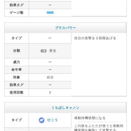
効果タグ
ー
ゲージ数
プラスパワー
タイプ
ー
自分の攻撃を２段階あげる
分類
変化
威力
ー
命中率
ー
対象
自分
効果タグ
ー
使用回数
2
くちばしキャノン
発動待機状態になる
タイプ
ひこう
この技をふたたび使うと発動待
機状態を解除して攻撃する