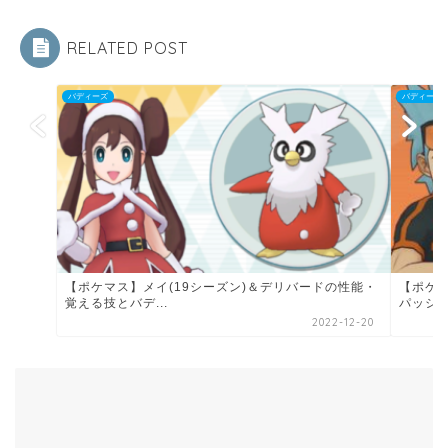
RELATED POST
バディーズ
バディーズ
【ポケマス】メイ(19シーズン)＆デリバードの性能・
【ポケ
覚える技とバデ...
パッシ
2022-12-20