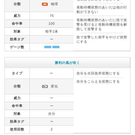
分類
物理
発動待機状態のあいだは他の行
動ができない
威力
75
発動待機状態のあいだに技で攻
命中率
100
撃を受けると発動待機状態を解
除して攻撃する
対象
相手1体
技で攻撃した相手をやけど状態
効果タグ
ー
にする
ゲージ数
勝利の風が吹く
タイプ
ー
自分を次回急所状態にする
自分をこらえる状態にする
分類
変化
威力
ー
命中率
ー
対象
自分
効果タグ
ー
使用回数
2