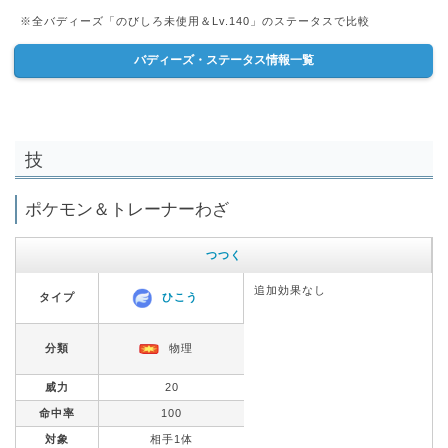
※全バディーズ「のびしろ未使用＆Lv.140」のステータスで比較
バディーズ・ステータス情報一覧
技
ポケモン＆トレーナーわざ
つつく
追加効果なし
タイプ
ひこう
分類
物理
威力
20
命中率
100
対象
相手1体