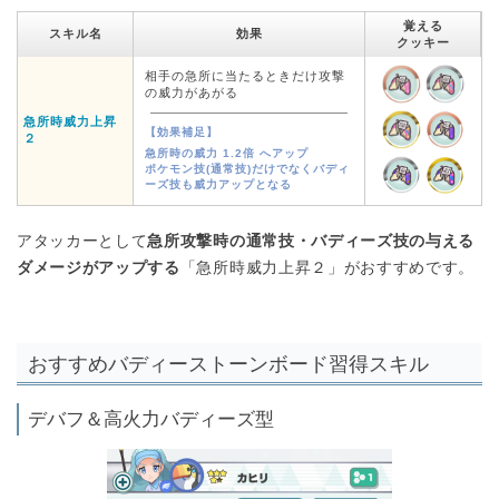
覚える
スキル名
効果
クッキー
相手の急所に当たるときだけ攻撃
の威力があがる
急所時威力上昇
【効果補足】
２
急所時の威力 1.2倍 へアップ
ポケモン技(通常技)だけでなくバディ
ーズ技も威力アップとなる
アタッカーとして
急所攻撃時の通常技・バディーズ技の与える
ダメージがアップする
「急所時威力上昇２」がおすすめです。
おすすめバディーストーンボード習得スキル
デバフ＆高火力バディーズ型