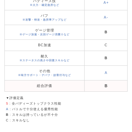
バディーズ技
A+
※火力・確定急所など
バフ
A-
※攻撃・特攻・急所率アップなど
ゲージ管理
B
※ゲージ加速・次回ゲージ消費０など
BC加速
C
耐久
B
※ステータスの高さや回復スキルなど
その他
A
※味方サポート・デバフ・妨害付与など
総合評価
B
▼評価定義
S
: 全バディーズトップクラス性能
A
: バトルで十分使える優秀性能
B
: スキルは持っているが不十分
C
: スキルなし