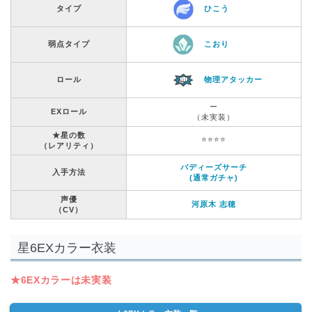
タイプ
ひこう
弱点タイプ
こおり
ロール
物理アタッカー
ー
EXロール
（未実装）
★星の数
⭐️⭐️⭐️⭐️
（レアリティ）
バディーズサーチ
入手方法
(通常ガチャ)
声優
河原木 志穂
（CV）
星6EXカラー衣装
★6EXカラーは未実装