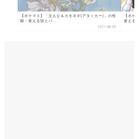
【ポケマ
【ポケマス】「主人公＆カモネギ(アタッカー)」の性
覚える技
能・覚える技とパ...
2021-08-03