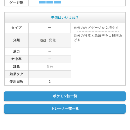
ゲージ数
準備はいいよね？
タイプ
ー
自分のわざゲージを２増やす
自分の特攻と急所率を１段階あ
げる
分類
変化
威力
ー
命中率
ー
対象
自分
効果タグ
ー
使用回数
2
ポケモン技一覧
トレーナー技一覧