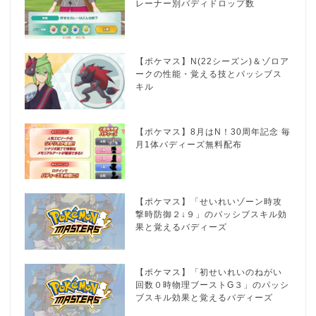
レーナー別バディドロップ数
【ポケマス】N(22シーズン)＆ゾロア
ークの性能・覚える技とパッシブス
キル
【ポケマス】8月はN！30周年記念 毎
月1体バディーズ無料配布
【ポケマス】「せいれいゾーン時攻
撃時防御２↓９」のパッシブスキル効
果と覚えるバディーズ
【ポケマス】「初せいれいのねがい
回数０時物理ブーストG３」のパッシ
ブスキル効果と覚えるバディーズ