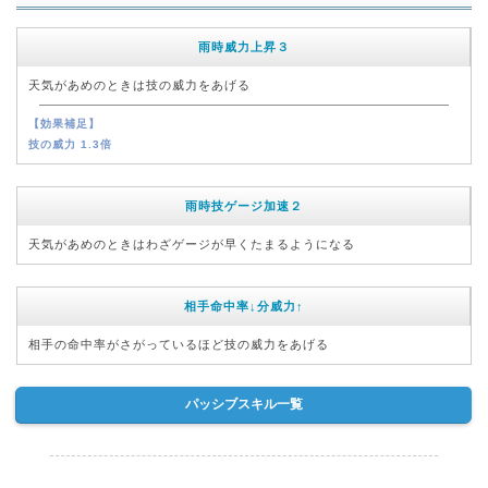
雨時威力上昇３
天気があめのときは技の威力をあげる
【効果補足】
技の威力 1.3倍
雨時技ゲージ加速２
天気があめのときはわざゲージが早くたまるようになる
相手命中率↓分威力↑
相手の命中率がさがっているほど技の威力をあげる
パッシブスキル一覧