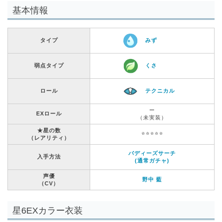
基本情報
タイプ
みず
弱点タイプ
くさ
ロール
テクニカル
ー
EXロール
（未実装）
★星の数
⭐️⭐️⭐️⭐️⭐️
（レアリティ）
バディーズサーチ
入手方法
(通常ガチャ)
声優
野中 藍
（CV）
星6EXカラー衣装