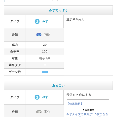
みずでっぽう
追加効果なし
タイプ
みず
分類
特殊
威力
20
命中率
100
対象
相手1体
効果タグ
ー
ゲージ数
あまごい
天気をあめにする
みず
タイプ
【効果補足】
▼あめ効果
変化
分類
みずタイプの威力が1.5倍になる