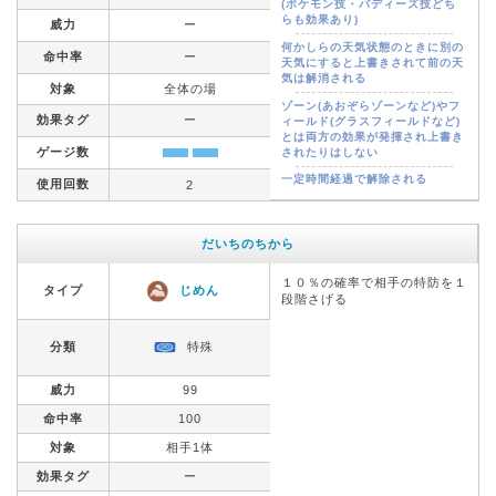
(ポケモン技・バディーズ技どち
らも効果あり)
威力
ー
何かしらの天気状態のときに別の
命中率
ー
天気にすると上書きされて前の天
気は解消される
対象
全体の場
ゾーン(あおぞらゾーンなど)やフ
効果タグ
ー
ィールド(グラスフィールドなど)
とは両方の効果が発揮され上書き
ゲージ数
されたりはしない
一定時間経過で解除される
使用回数
2
だいちのちから
１０％の確率で相手の特防を１
タイプ
じめん
段階さげる
分類
特殊
威力
99
命中率
100
対象
相手1体
効果タグ
ー