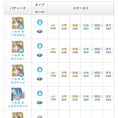
タイプ
バディーズ
ステータス
ロール
攻撃
防御
特攻
特防
素早
HP
605
244
185
281
185
180
ハルカ ＆
ミズゴロウ
攻撃
防御
特攻
特防
素早
HP
642
248
188
302
188
183
ハルカ ＆
ヌマクロー
攻撃
防御
特攻
特防
素早
HP
705
255
194
322
194
189
ハルカ ＆
ラグラージ
攻撃
防御
特攻
特防
素早
HP
705
255
232
386
194
189
ハルカ ＆
メガラグラージ