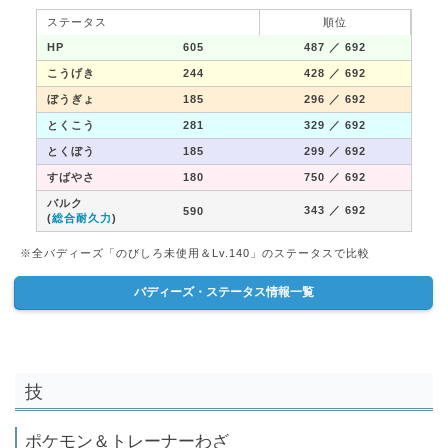
ステータス
順位
HP
605
487
／ 692
こうげき
244
428
／ 692
ぼうぎょ
185
296
／ 692
とくこう
281
329
／ 692
とくぼう
185
299
／ 692
すばやさ
180
750
／ 692
バルク
343
／ 692
590
(
総合耐久力
)
※全バディーズ「のびしろ未使用＆Lv.140」のステータスで比較
バディーズ・ステータス情報一覧
技
ポケモン＆トレーナーわざ