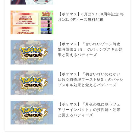
【ポケマス】8月はN！30周年記念 毎
月1体バディーズ無料配布
【ポケマス】「せいれいゾーン時攻
撃時防御２↓９」のパッシブスキル効
果と覚えるバディーズ
【ポケマス】「初せいれいのねがい
回数０時物理ブーストG３」のパッシ
ブスキル効果と覚えるバディーズ
【ポケマス】「月夜の晩に歌うフェ
アリーインパクト」の技性能・効果
と覚えるバディーズ