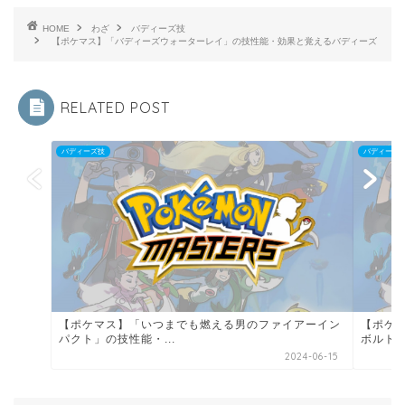
HOME
わざ
バディーズ技
【ポケマス】「バディーズウォーターレイ」の技性能・効果と覚えるバディーズ
RELATED POST
バディーズ技
バディーズ
【ポケマス】「いつまでも燃える男のファイアーイン
【ポケ
パクト」の技性能・...
ボルト」
2024-06-15