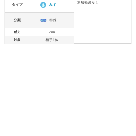
追加効果なし
タイプ
みず
分類
特殊
威力
200
対象
相手1体