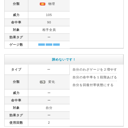
分類
物理
威力
105
命中率
90
対象
相手全員
効果タグ
ー
ゲージ数
諦めないです！
タイプ
ー
自分のわざゲージを２増やす
自分の命中率を１段階あげる
分類
変化
自分を回復付帯状態にする
威力
ー
命中率
ー
対象
自分
効果タグ
ー
使用回数
2