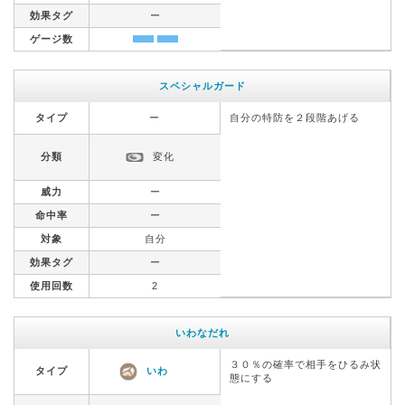
効果タグ
ー
ゲージ数
スペシャルガード
タイプ
ー
自分の特防を２段階あげる
分類
変化
威力
ー
命中率
ー
対象
自分
効果タグ
ー
使用回数
2
いわなだれ
３０％の確率で相手をひるみ状
タイプ
いわ
態にする