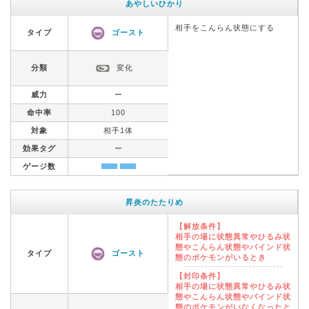
あやしいひかり
相手をこんらん状態にする
タイプ
ゴースト
分類
変化
威力
ー
命中率
100
対象
相手1体
効果タグ
ー
ゲージ数
昇炎のたたりめ
【解放条件】
相手の場に状態異常やひるみ状
態やこんらん状態やバインド状
タイプ
ゴースト
態のポケモンがいるとき
【封印条件】
相手の場に状態異常やひるみ状
態やこんらん状態やバインド状
態のポケモンがいなくなったと