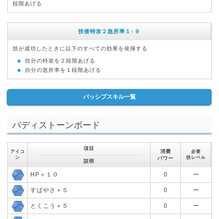
段階あげる
技後特攻２急所率１↑９
技が成功したときに以下のすべての効果を発揮する
自分の特攻を２段階あげる
自分の急所率を１段階あげる
パッシブスキル一覧
バディストーンボード
項目
消費
アイコ
必要
ン
技レベル
パワー
説明
HP＋１０
0
ー
すばやさ＋５
0
ー
とくこう＋５
0
ー