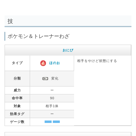
技
ポケモン＆トレーナーわざ
おにび
相手をやけど状態にする
タイプ
ほのお
分類
変化
威力
ー
命中率
90
対象
相手1体
効果タグ
ー
ゲージ数