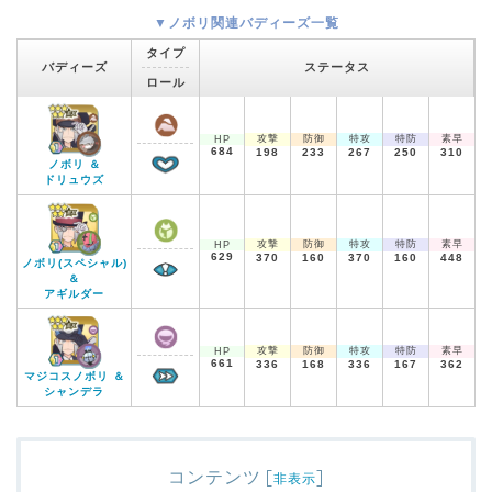
▼ノボリ関連バディーズ一覧
タイプ
バディーズ
ステータス
ロール
攻撃
防御
特攻
特防
素早
HP
684
198
233
267
250
310
ノボリ ＆
ドリュウズ
攻撃
防御
特攻
特防
素早
HP
629
370
160
370
160
448
ノボリ(スペシャル)
＆
アギルダー
攻撃
防御
特攻
特防
素早
HP
661
336
168
336
167
362
マジコスノボリ ＆
シャンデラ
コンテンツ
[
]
非表示