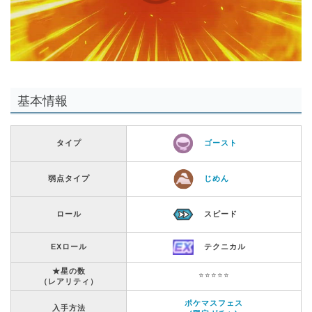
基本情報
タイプ
ゴースト
弱点タイプ
じめん
ロール
スピード
EXロール
テクニカル
★星の数
⭐️⭐️⭐️⭐️⭐️
（レアリティ）
ポケマスフェス
入手方法