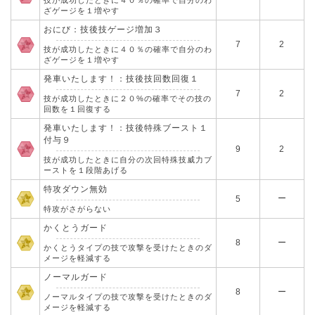
技が成功したときに４０％の確率で自分のわ
ざゲージを１増やす
おにび：技後技ゲージ増加３
7
2
技が成功したときに４０％の確率で自分のわ
ざゲージを１増やす
発車いたします！：技後技回数回復１
7
2
技が成功したときに２０%の確率でその技の
回数を１回復する
発車いたします！：技後特殊ブースト１
付与９
9
2
技が成功したときに自分の次回特殊技威力ブ
ーストを１段階あげる
特攻ダウン無効
ー
5
特攻がさがらない
かくとうガード
8
ー
かくとうタイプの技で攻撃を受けたときのダ
メージを軽減する
ノーマルガード
8
ー
ノーマルタイプの技で攻撃を受けたときのダ
メージを軽減する