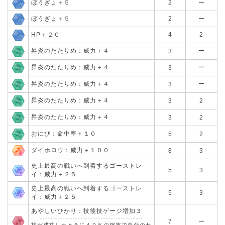
ぼうぎょ＋５
2
ー
ぼうぎょ＋５
2
ー
HP＋２０
4
2
昇炎のたたりめ：威力＋４
ー
3
昇炎のたたりめ：威力＋４
ー
3
昇炎のたたりめ：威力＋４
ー
3
昇炎のたたりめ：威力＋４
3
2
昇炎のたたりめ：威力＋４
3
2
おにび：命中率＋１０
5
2
ダイホロウ：威力＋１００
8
3
史上最高の戦いへ到着するゴーストレ
5
3
イ：威力＋２５
史上最高の戦いへ到着するゴーストレ
5
3
イ：威力＋２５
あやしいひかり：技後技ゲージ増加３
7
ー