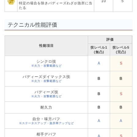
10
5
特定の場合を除きバディーズわざが急所に当
たる
テクニカル性能評価
評価
性能項目
技レベル1
技レベル5
(無凸)
(完凸)
シンクロ技
A
S
※火力・攻撃範囲など
バディーズダイマックス技
B
B
※火力・攻撃範囲など
バディーズ技
B
S
※火力・攻撃範囲など
耐久力
B
B
自分・味方バフ
A
A
※ステータスアップ・急所率アップなど
相手デバフ
A
S