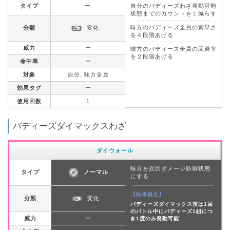
タイプ
ー
自分のバディーズわざ発動可能
状態までのカウントを１減らす
味方のバディーズ全員の素早さ
分類
変化
を４段階あげる
威力
ー
味方のバディーズ全員の回避率
を２段階あげる
命中率
ー
対象
自分, 味方全員
効果タグ
ー
使用回数
1
バディーズダイマックスわざ
ダイウォール
味方を次回ダメージ防御状態
タイプ
ノーマル
にする
【効果補足】
分類
変化
バディーズダイマックス技は1回
のバトル中にバディーズ1組につ
威力
ー
き1度のみ発動可能