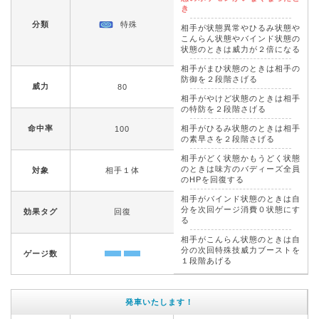
き
分類
特殊
相手が状態異常やひるみ状態や
こんらん状態やバインド状態の
状態のときは威力が２倍になる
相手がまひ状態のときは相手の
防御を２段階さげる
威力
80
相手がやけど状態のときは相手
の特防を２段階さげる
命中率
相手がひるみ状態のときは相手
100
の素早さを２段階さげる
相手がどく状態かもうどく状態
のときは味方のバディーズ全員
対象
相手１体
のHPを回復する
相手がバインド状態のときは自
分を次回ゲージ消費０状態にす
効果タグ
回復
る
相手がこんらん状態のときは自
分の次回特殊技威力ブーストを
ゲージ数
１段階あげる
発車いたします！