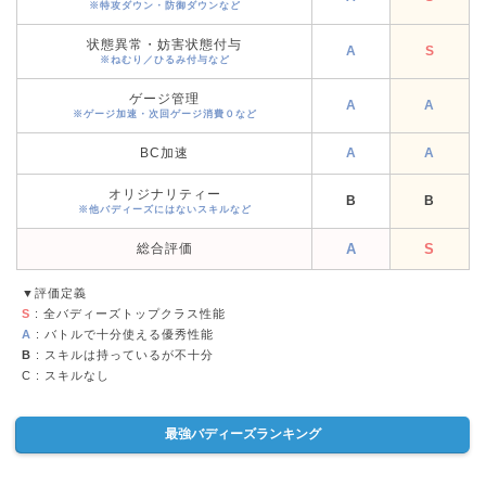
※特攻ダウン・防御ダウンなど
状態異常・妨害状態付与
A
S
※ねむり／ひるみ付与など
ゲージ管理
A
A
※ゲージ加速・次回ゲージ消費０など
BC加速
A
A
オリジナリティー
B
B
※他バディーズにはないスキルなど
総合評価
A
S
▼評価定義
S
: 全バディーズトップクラス性能
A
: バトルで十分使える優秀性能
B
: スキルは持っているが不十分
C
: スキルなし
最強バディーズランキング