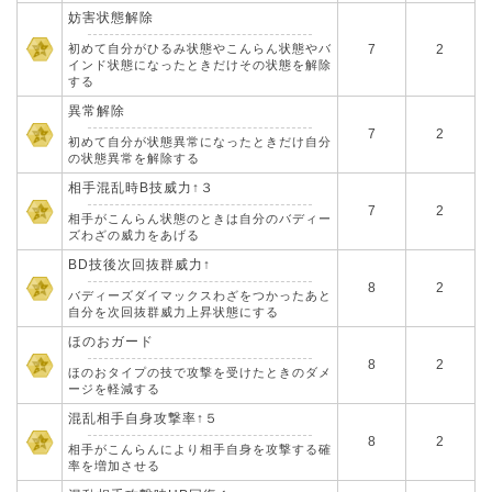
妨害状態解除
初めて自分がひるみ状態やこんらん状態やバ
7
2
インド状態になったときだけその状態を解除
する
異常解除
7
2
初めて自分が状態異常になったときだけ自分
の状態異常を解除する
相手混乱時B技威力↑３
7
2
相手がこんらん状態のときは自分のバディー
ズわざの威力をあげる
BD技後次回抜群威力↑
8
2
バディーズダイマックスわざをつかったあと
自分を次回抜群威力上昇状態にする
ほのおガード
8
2
ほのおタイプの技で攻撃を受けたときのダメ
ージを軽減する
混乱相手自身攻撃率↑５
8
2
相手がこんらんにより相手自身を攻撃する確
率を増加させる