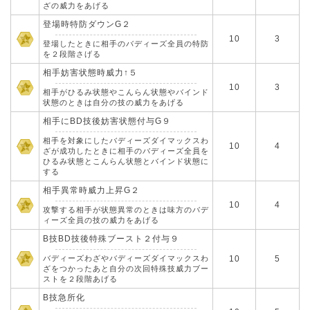
ざの威力をあげる
登場時特防ダウンG２
10
3
登場したときに相手のバディーズ全員の特防
を２段階さげる
相手妨害状態時威力↑５
10
3
相手がひるみ状態やこんらん状態やバインド
状態のときは自分の技の威力をあげる
相手にBD技後妨害状態付与G９
相手を対象にしたバディーズダイマックスわ
10
4
ざが成功したときに相手のバディーズ全員を
ひるみ状態とこんらん状態とバインド状態に
する
相手異常時威力上昇G２
10
4
攻撃する相手が状態異常のときは味方のバデ
ィーズ全員の技の威力をあげる
B技BD技後特殊ブースト２付与９
バディーズわざやバディーズダイマックスわ
10
5
ざをつかったあと自分の次回特殊技威力ブー
ストを２段階あげる
B技急所化