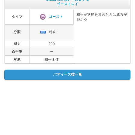
ゴーストレイ
相手が状態異常のときは威力が
タイプ
ゴースト
あがる
分類
特殊
威力
200
命中率
ー
対象
相手１体
バディーズ技一覧