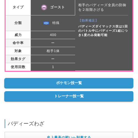
相手のバディーズ全員の防御
タイプ
ゴースト
を２段階さげる
【効果補足】
分類
特殊
バディーズダイマックス技は1回
のバトル中にバディーズ1組につ
威力
400
き1度のみ発動可能
命中率
ー
対象
相手1体
効果タグ
ー
使用回数
1
ポケモン技一覧
トレーナー技一覧
バディーズわざ
史上最高の戦いへ到着する