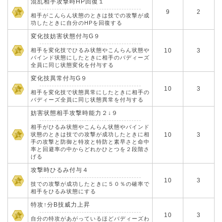
混乱相手攻撃時HP回復１
9
2
相手がこんらん状態のときは技での攻撃が成
功したときに自分のHPを回復する
変化技妨害状態付与G９
相手を変化技でひるみ状態やこんらん状態や
10
3
バインド状態にしたときに相手のバディーズ
全員に同じ状態変化を付与する
変化技異常付与G９
10
3
相手を変化技で状態異常にしたときに相手の
バディーズ全員に同じ状態異常を付与する
妨害状態相手攻撃時能力２↓９
相手がひるみ状態やこんらん状態やバインド
状態のときは技での攻撃が成功したときに相
10
3
手の攻撃と防御と特攻と特防と素早さと命中
率と回避率の中からどれかひとつを２段階さ
げる
攻撃時ひるみ付与４
10
3
技での攻撃が成功したときに５０％の確率で
相手をひるみ状態にする
特攻↑分B技威力上昇
10
3
自分の特攻があがっているほどバディーズわ