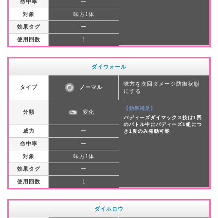
命中率
ー
対象
味方1体
効果タグ
ー
使用回数
1
ダイウォール
味方を次回ダメージ防御状態
タイプ
ノーマル
にする
【効果補足】
分類
変化
バディーズダイマックス技は1回
のバトル中にバディーズ1組につ
威力
ー
き1度のみ発動可能
命中率
ー
対象
味方1体
効果タグ
ー
使用回数
1
ダイホロウ