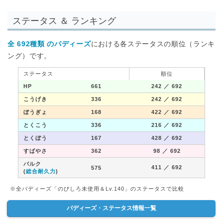
ステータス ＆ ランキング
全 692種類 のバディーズ
における各ステータスの順位（ランキ
ング）です。
ステータス
順位
HP
661
242
／ 692
こうげき
336
242
／ 692
ぼうぎょ
168
422
／ 692
とくこう
336
216
／ 692
とくぼう
167
428
／ 692
すばやさ
362
98
／ 692
バルク
411
／ 692
575
(
総合耐久力
)
※全バディーズ「のびしろ未使用＆Lv.140」のステータスで比較
バディーズ・ステータス情報一覧