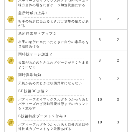
バディーズダイマックスわざをつかったあと
味方全体の場をわざゲージ加速状態にする
急所時威力上昇１
8
2
相手の急所に当たるときだけ攻撃の威力があ
がる
急所時素早さアップ２
8
2
相手の急所に当たったときに自分の素早さを
２段階あげる
雨時技ゲージ加速２
8
2
天気があめのときはわざゲージが早くたまる
ようになる
雨時異常無効
9
2
天気があめのときは状態異常にならない
BD技後BC加速２
バディーズダイマックスわざをつかったあと
10
3
バディーズわざ発動可能状態までのカウント
を２減らす
B技後特殊ブースト２付与９
10
3
バディーズわざをつかったあと自分の次回特
殊技威力ブーストを２段階あげる