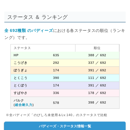
ステータス ＆ ランキング
全 692種類 のバディーズ
における各ステータスの順位（ランキ
ング）です。
ステータス
順位
HP
635
388
／ 692
こうげき
292
337
／ 692
ぼうぎょ
174
391
／ 692
とくこう
390
111
／ 692
とくぼう
174
391
／ 692
すばやさ
336
178
／ 692
バルク
398
／ 692
578
(
総合耐久力
)
※全バディーズ「のびしろ未使用＆Lv.140」のステータスで比較
バディーズ・ステータス情報一覧