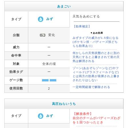
あまごい
天気をあめにする
みず
タイプ
【効果補足】
▼あめ効果
変化
分類
みずタイプの威力が1.5倍になる
(ポケモン技・バディーズ技どち
らも効果あり)
威力
ー
何かしらの天気状態のときに別の
命中率
ー
天気にすると上書きされて前の天
気は解消される
対象
全体の場
ゾーン(あおぞらゾーンなど)やフ
効果タグ
ー
ィールド(グラスフィールドなど)
とは両方の効果が発揮され上書き
ゲージ数
されたりはしない
一定時間経過で解除される
使用回数
2
高圧ねらいうち
【解放条件】
タイプ
みず
自分のチームがバディーズわざ
を１回つかったとき