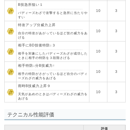
B技急所狙い１
10
3
バディーズわざで攻撃すると急所に当たりや
すい
特攻アップ分威力上昇
10
3
自分の特攻があがっているほど技の威力をあ
げる
相手にBD技後特防↓３
10
3
相手を対象にしたバディーズわざが成功した
ときに相手の特防を３段階さげる
相手特防↓分B技威力↑
10
3
相手の特防がさがっているほど自分のバディ
ーズわざの威力をあげる
雨時B技威力上昇９
10
3
天気があめのときはバディーズわざの威力を
あげる
テクニカル性能評価
評価