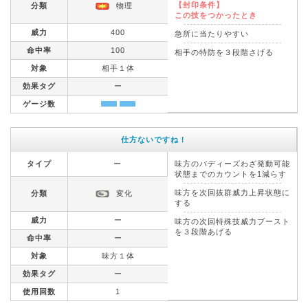
【封印条件】
分類
物理
この技をつかったとき
威力
400
急所に当たりやすい
命中率
100
相手の特防を３段階さげる
対象
相手１体
効果タグ
ー
ゲージ数
仕方ないですね！
タイプ
ー
味方のバディーズわざ発動可能
状態までのカウントを1減らす
味方を次回抜群威力上昇状態に
分類
変化
する
威力
ー
味方の次回特殊技威力ブースト
を３段階あげる
命中率
ー
対象
味方１体
効果タグ
ー
使用回数
1