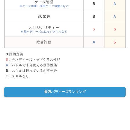
ゲージ管理
B
A
※ゲージ加速・次回ゲージ消費０など
BC加速
B
A
オリジナリティー
S
S
※他バディーズにはないスキルなど
総合評価
A
S
▼評価定義
S
: 全バディーズトップクラス性能
A
: バトルで十分使える優秀性能
B
: スキルは持っているが不十分
C
: スキルなし
最強バディーズランキング