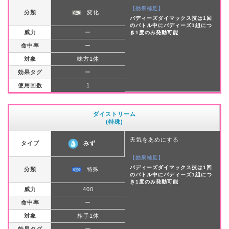
【効果補足】
分類
変化
バディーズダイマックス技は1回
のバトル中にバディーズ1組につ
威力
ー
き1度のみ発動可能
命中率
ー
対象
味方1体
効果タグ
ー
使用回数
1
ダイストリーム
(特殊)
天気をあめにする
タイプ
みず
【効果補足】
バディーズダイマックス技は1回
分類
特殊
のバトル中にバディーズ1組につ
き1度のみ発動可能
威力
400
命中率
ー
対象
相手1体
効果タグ
ー