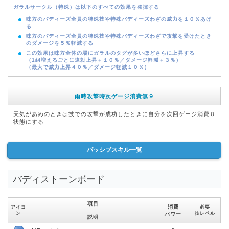
ガラルサークル（特殊）は以下のすべての効果を発揮する
味方のバディーズ全員の特殊技や特殊バディーズわざの威力を１０％あげ
る
味方のバディーズ全員の特殊技や特殊バディーズわざで攻撃を受けたとき
のダメージを５％軽減する
この効果は味方全体の場にガラルのタグが多いほどさらに上昇する
（1組増えるごとに違勅上昇＋１０％／ダメージ軽減＋３％）
（最大で威力上昇４０％／ダメージ軽減１０％）
雨時攻撃時次ゲージ消費無９
天気があめのときは技での攻撃が成功したときに自分を次回ゲージ消費０
状態にする
パッシブスキル一覧
バディストーンボード
項目
消費
アイコ
必要
ン
技レベル
パワー
説明