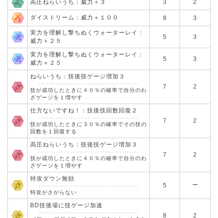
高圧ねらいうち：威力＋３
3
2
ダイストリーム：威力＋１００
8
3
実力を理解し撃ちぬくウォーターレイ：
5
3
威力＋２５
実力を理解し撃ちぬくウォーターレイ：
5
3
威力＋２５
ねらいうち：技後技ゲージ増加３
7
2
技が成功したときに４０％の確率で自分のわ
ざゲージを１増やす
仕方ないですね！：技後技回数回復２
7
2
技が成功したときに３０％の確率でその技の
回数を１回復する
高圧ねらいうち：技後技ゲージ増加３
7
2
技が成功したときに４０％の確率で自分のわ
ざゲージを１増やす
特攻ダウン無効
ー
5
特攻がさがらない
BD技後場に技ゲージ加速
8
2