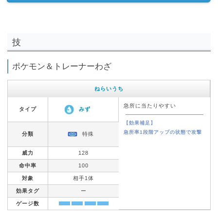
技
ポケモン＆トレーナーわざ
ねらいうち
急所に当たりやすい
タイプ
みず
【効果補足】
急所率1段階アップの状態で攻撃
分類
特殊
威力
128
命中率
100
対象
相手1体
効果タグ
ー
ゲージ数