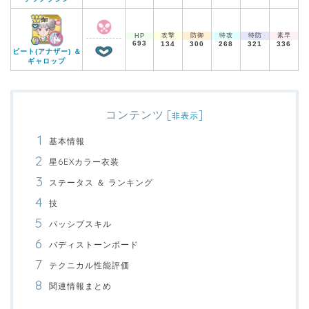
攻撃
防御
特攻
特防
素早
HP
693
134
300
268
321
336
ビート(アナザー) ＆
ギャロップ
コンテンツ
[
]
非表示
基本情報
星6EXカラー衣装
ステータス ＆ ランキング
技
パッシブスキル
バディストーンボード
テクニカル性能評価
関連情報まとめ