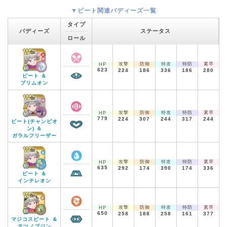
▼ビート関連バディーズ一覧
タイプ
バディーズ
ステータス
ロール
攻撃
防御
特攻
特防
素早
HP
623
224
186
336
186
280
ビート ＆
ブリムオン
攻撃
防御
特攻
特防
素早
HP
779
224
307
244
317
244
ビート(チャンピオ
ン) ＆
ガラルフリーザー
攻撃
防御
特攻
特防
素早
HP
635
292
174
390
174
336
ビート ＆
インテレオン
攻撃
防御
特攻
特防
素早
HP
650
258
188
258
161
377
マジコスビート ＆
テツノブジン