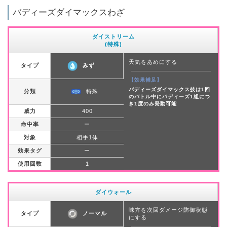
バディーズダイマックスわざ
ダイストリーム
(特殊)
天気をあめにする
タイプ
みず
【効果補足】
バディーズダイマックス技は1回
分類
特殊
のバトル中にバディーズ1組につ
き1度のみ発動可能
威力
400
命中率
ー
対象
相手1体
効果タグ
ー
使用回数
1
ダイウォール
味方を次回ダメージ防御状態
タイプ
ノーマル
にする