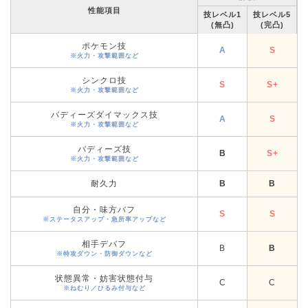
性能項目
技レベル1
技レベル5
(無凸)
(完凸)
ポケモン技
A
S
※火力・攻撃範囲など
シンクロ技
S
S+
※火力・攻撃範囲など
バディーズダイマックス技
A
S
※火力・攻撃範囲など
バディーズ技
B
S+
※火力・攻撃範囲など
耐久力
B
B
自分・味方バフ
S
S
※ステータスアップ・急所率アップなど
相手デバフ
B
B
※特攻ダウン・防御ダウンなど
状態異常・妨害状態付与
C
C
※ねむり／ひるみ付与など