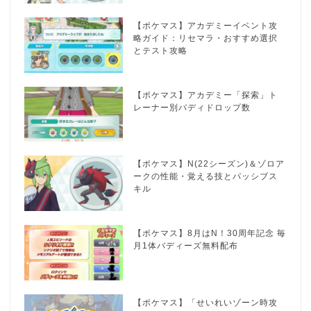
【ポケマス】アカデミーイベント攻
略ガイド：リセマラ・おすすめ選択
とテスト攻略
【ポケマス】アカデミー「探索」ト
レーナー別バディドロップ数
【ポケマス】N(22シーズン)＆ゾロア
ークの性能・覚える技とパッシブス
キル
【ポケマス】8月はN！30周年記念 毎
月1体バディーズ無料配布
【ポケマス】「せいれいゾーン時攻