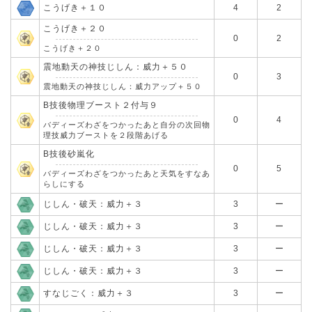
こうげき＋１０
4
2
こうげき＋２０
0
2
こうげき＋２０
震地動天の神技じしん：威力＋５０
0
3
震地動天の神技じしん：威力アップ＋５０
B技後物理ブースト２付与９
0
4
バディーズわざをつかったあと自分の次回物
理技威力ブーストを２段階あげる
B技後砂嵐化
0
5
バディーズわざをつかったあと天気をすなあ
らしにする
じしん・破天：威力＋３
3
ー
じしん・破天：威力＋３
3
ー
じしん・破天：威力＋３
3
ー
じしん・破天：威力＋３
3
ー
すなじごく：威力＋３
3
ー