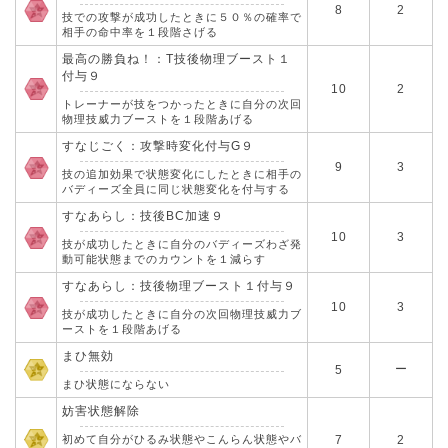
8
2
技での攻撃が成功したときに５０％の確率で
相手の命中率を１段階さげる
最高の勝負ね！：T技後物理ブースト１
付与９
10
2
トレーナーが技をつかったときに自分の次回
物理技威力ブーストを１段階あげる
すなじごく：攻撃時変化付与G９
9
3
技の追加効果で状態変化にしたときに相手の
バディーズ全員に同じ状態変化を付与する
すなあらし：技後BC加速９
10
3
技が成功したときに自分のバディーズわざ発
動可能状態までのカウントを１減らす
すなあらし：技後物理ブースト１付与９
10
3
技が成功したときに自分の次回物理技威力ブ
ーストを１段階あげる
まひ無効
ー
5
まひ状態にならない
妨害状態解除
初めて自分がひるみ状態やこんらん状態やバ
7
2