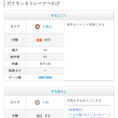
ポケモン＆トレーナーわざ
すなじごく
相手をバインド状態にする
タイプ
じめん
分類
物理
威力
38
命中率
85
対象
相手1体
効果タグ
ー
ゲージ数
すなあらし
天気をすなあらしにする
タイプ
いわ
【効果補足】
バトルの場に出ているバディーズ
分類
変化