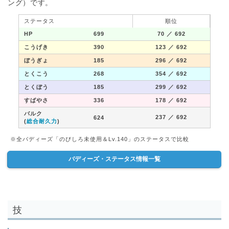
ング）です。
ステータス
順位
HP
699
70
／ 692
こうげき
390
123
／ 692
ぼうぎょ
185
296
／ 692
とくこう
268
354
／ 692
とくぼう
185
299
／ 692
すばやさ
336
178
／ 692
バルク
237
／ 692
624
(
総合耐久力
)
※全バディーズ「のびしろ未使用＆Lv.140」のステータスで比較
バディーズ・ステータス情報一覧
技