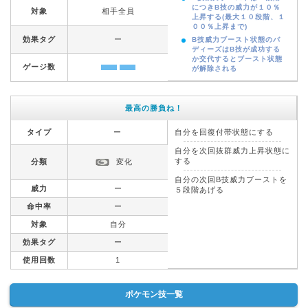
につきB技の威力が１０％
対象
相手全員
上昇する(最大１０段階、１
００％上昇まで)
効果タグ
ー
B技威力ブースト状態のバ
ディーズはB技が成功する
か交代するとブースト状態
ゲージ数
が解除される
最高の勝負ね！
タイプ
ー
自分を回復付帯状態にする
自分を次回抜群威力上昇状態に
する
分類
変化
自分の次回B技威力ブーストを
威力
ー
５段階あげる
命中率
ー
対象
自分
効果タグ
ー
使用回数
1
ポケモン技一覧