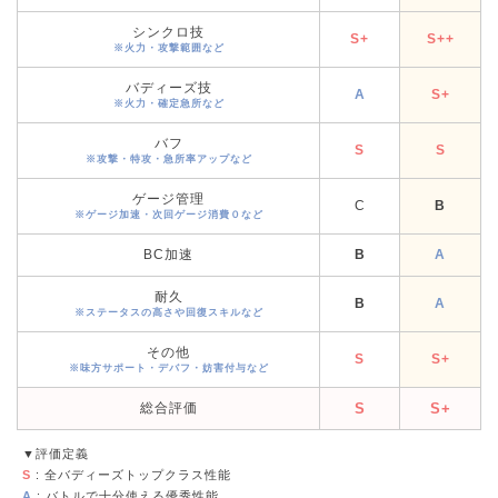
シンクロ技
S+
S++
※火力・攻撃範囲など
バディーズ技
A
S+
※火力・確定急所など
バフ
S
S
※攻撃・特攻・急所率アップなど
ゲージ管理
C
B
※ゲージ加速・次回ゲージ消費０など
BC加速
B
A
耐久
B
A
※ステータスの高さや回復スキルなど
その他
S
S+
※味方サポート・デバフ・妨害付与など
総合評価
S
S+
▼評価定義
S
: 全バディーズトップクラス性能
A
: バトルで十分使える優秀性能