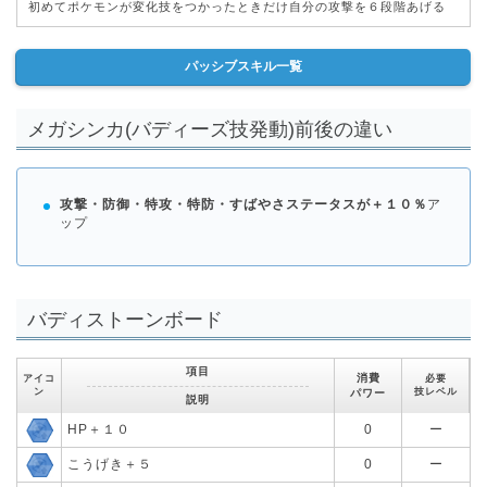
初めてポケモンが変化技をつかったときだけ自分の攻撃を６段階あげる
パッシブスキル一覧
メガシンカ(バディーズ技発動)前後の違い
攻撃・防御・特攻・特防・すばやさステータスが＋１０％
ア
ップ
バディストーンボード
項目
消費
アイコ
必要
ン
技レベル
パワー
説明
HP＋１０
0
ー
こうげき＋５
0
ー