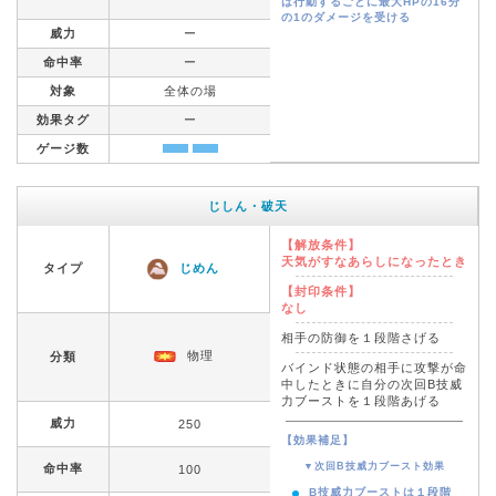
は行動するごとに最大HPの16分
の1のダメージを受ける
威力
ー
命中率
ー
対象
全体の場
効果タグ
ー
ゲージ数
じしん・破天
【解放条件】
天気がすなあらしになったとき
タイプ
じめん
【封印条件】
なし
相手の防御を１段階さげる
物理
分類
バインド状態の相手に攻撃が命
中したときに自分の次回B技威
力ブーストを１段階あげる
威力
250
【効果補足】
▼次回B技威力ブースト効果
命中率
100
B技威力ブーストは１段階