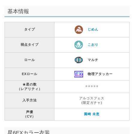
基本情報
タイプ
じめん
弱点タイプ
こおり
ロール
マルチ
EXロール
物理アタッカー
★星の数
⭐️⭐️⭐️⭐️⭐️
（レアリティ）
アルコスフェス
入手方法
(限定ガチャ)
声優
園崎 未恵
（CV）
星6EXカラー衣装