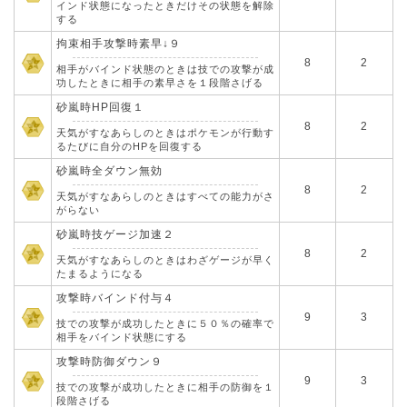
インド状態になったときだけその状態を解除
する
拘束相手攻撃時素早↓９
8
2
相手がバインド状態のときは技での攻撃が成
功したときに相手の素早さを１段階さげる
砂嵐時HP回復１
8
2
天気がすなあらしのときはポケモンが行動す
るたびに自分のHPを回復する
砂嵐時全ダウン無効
8
2
天気がすなあらしのときはすべての能力がさ
がらない
砂嵐時技ゲージ加速２
8
2
天気がすなあらしのときはわざゲージが早く
たまるようになる
攻撃時バインド付与４
9
3
技での攻撃が成功したときに５０％の確率で
相手をバインド状態にする
攻撃時防御ダウン９
9
3
技での攻撃が成功したときに相手の防御を１
段階さげる