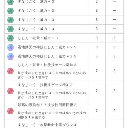
すなじごく：威力＋３
3
ー
すなじごく：威力＋３
3
ー
すなじごく：威力＋３
3
ー
すなじごく：威力＋３
3
ー
じしん・破天：威力＋３
3
2
震地動天の神技じしん：威力＋２５
5
3
震地動天の神技じしん：威力＋２５
5
3
じしん・破天：技後技ゲージ増加３
7
2
技が成功したときに４０％の確率で自分のわ
ざゲージを１増やす
すなじごく：技後技ゲージ増加３
7
2
技が成功したときに４０％の確率で自分のわ
ざゲージを１増やす
最高の勝負ね！：技後技回数回復２
7
2
技が成功したときに３０％の確率でその技の
回数を１回復する
すなじごく：攻撃時命中率ダウン４