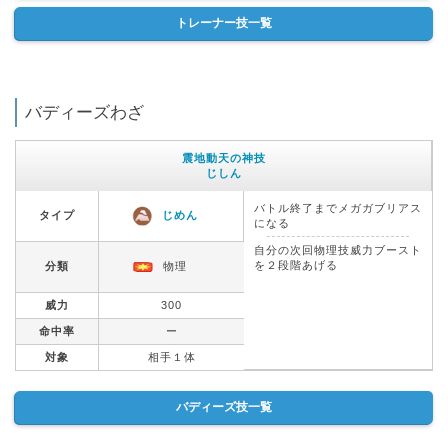
トレーナー技一覧
バディーズわざ
震地動天の神技
じしん
バトル終了までメガガブリアス
タイプ
じめん
になる
自分の次回物理技威力ブースト
を２段階あげる
分類
物理
威力
300
命中率
ー
対象
相手１体
バディーズ技一覧