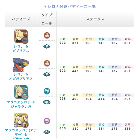
▼シロナ関連バディーズ一覧
タイプ
バディーズ
ステータス
ロール
攻撃
防御
特攻
特防
素早
HP
603
371
160
140
157
361
シロナ ＆
ガブリアス
攻撃
防御
特攻
特防
素早
HP
603
445
192
140
157
361
シロナ ＆
メガガブリアス
攻撃
防御
特攻
特防
素早
HP
528
400
164
414
164
205
マジコスシロナ ＆
ジャラランガ
攻撃
防御
特攻
特防
素早
HP
609
380
179
434
179
339
マジコスシロナ(アナ
ザー) ＆
ギラティナ