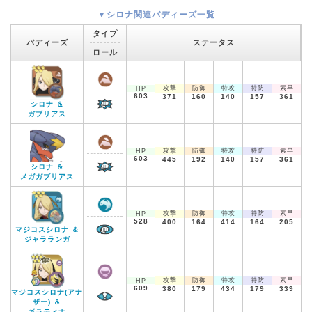
▼シロナ関連バディーズ一覧
タイプ
バディーズ
ステータス
ロール
攻撃
防御
特攻
特防
素早
HP
603
371
160
140
157
361
シロナ ＆
ガブリアス
攻撃
防御
特攻
特防
素早
HP
603
445
192
140
157
361
シロナ ＆
メガガブリアス
攻撃
防御
特攻
特防
素早
HP
528
400
164
414
164
205
マジコスシロナ ＆
ジャラランガ
攻撃
防御
特攻
特防
素早
HP
609
380
179
434
179
339
マジコスシロナ(アナ
ザー) ＆
ギラティナ