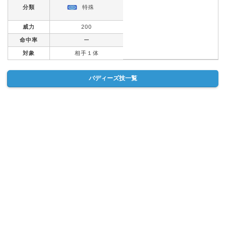
分類
特殊
威力
200
命中率
ー
対象
相手１体
バディーズ技一覧