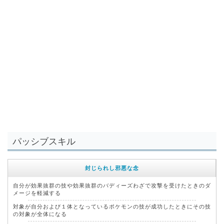
パッシブスキル
封じられし邪悪な念
自分が効果抜群の技や効果抜群のバディーズわざで攻撃を受けたときのダ
メージを軽減する
対象が自分および１体となっているポケモンの技が成功したときにその技
の対象が全体になる