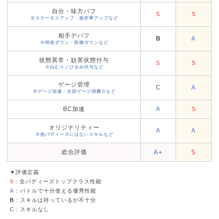
自分・味方バフ
S
S
※ステータスアップ・急所率アップなど
相手デバフ
B
A
※特攻ダウン・防御ダウンなど
状態異常・妨害状態付与
S
S
※ねむり／ひるみ付与など
ゲージ管理
C
A
※ゲージ加速・次回ゲージ消費０など
BC加速
A
S
オリジナリティー
A
A
※他バディーズにはないスキルなど
総合評価
A+
S
▼評価定義
S
: 全バディーズトップクラス性能
A
: バトルで十分使える優秀性能
B
: スキルは持っているが不十分
C
: スキルなし