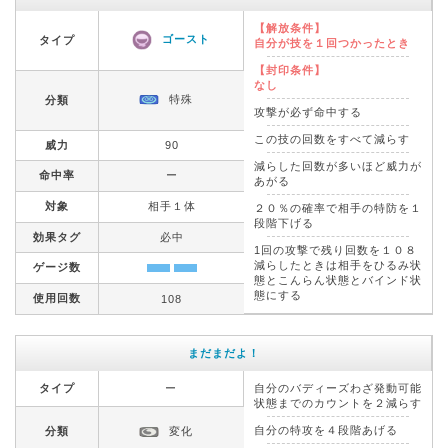
【解放条件】
ゴースト
タイプ
自分が技を１回つかったとき
【封印条件】
なし
特殊
分類
攻撃が必ず命中する
この技の回数をすべて減らす
威力
90
減らした回数が多いほど威力が
命中率
ー
あがる
対象
相手１体
２０％の確率で相手の特防を１
段階下げる
効果タグ
必中
1回の攻撃で残り回数を１０８
減らしたときは相手をひるみ状
ゲージ数
態とこんらん状態とバインド状
態にする
使用回数
108
まだまだよ！
タイプ
ー
自分のバディーズわざ発動可能
状態までのカウントを２減らす
自分の特攻を４段階あげる
分類
変化