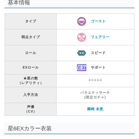
基本情報
タイプ
ゴースト
弱点タイプ
フェアリー
ロール
スピード
EXロール
サポート
★星の数
⭐️⭐️⭐️⭐️⭐️
（レアリティ）
バラエティサーチ
入手方法
(限定ガチャ)
声優
園崎 未恵
（CV）
星6EXカラー衣装