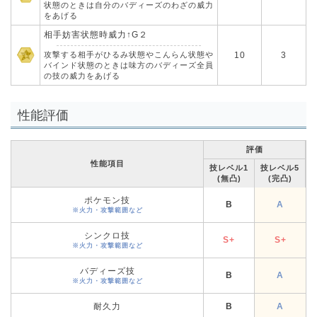
状態のときは自分のバディーズのわざの威力
をあげる
相手妨害状態時威力↑G２
攻撃する相手がひるみ状態やこんらん状態や
10
3
バインド状態のときは味方のバディーズ全員
の技の威力をあげる
性能評価
評価
性能項目
技レベル1
技レベル5
(無凸)
(完凸)
ポケモン技
B
A
※火力・攻撃範囲など
シンクロ技
S+
S+
※火力・攻撃範囲など
バディーズ技
B
A
※火力・攻撃範囲など
耐久力
B
A