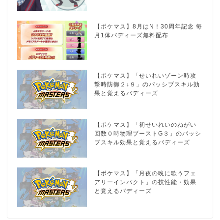
【ポケマス】8月はN！30周年記念 毎
月1体バディーズ無料配布
【ポケマス】「せいれいゾーン時攻
撃時防御２↓９」のパッシブスキル効
果と覚えるバディーズ
【ポケマス】「初せいれいのねがい
回数０時物理ブーストG３」のパッシ
ブスキル効果と覚えるバディーズ
【ポケマス】「月夜の晩に歌うフェ
アリーインパクト」の技性能・効果
と覚えるバディーズ