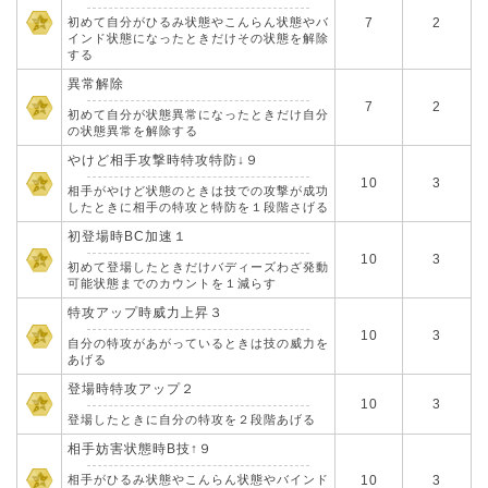
初めて自分がひるみ状態やこんらん状態やバ
7
2
インド状態になったときだけその状態を解除
する
異常解除
7
2
初めて自分が状態異常になったときだけ自分
の状態異常を解除する
やけど相手攻撃時特攻特防↓９
10
3
相手がやけど状態のときは技での攻撃が成功
したときに相手の特攻と特防を１段階さげる
初登場時BC加速１
10
3
初めて登場したときだけバディーズわざ発動
可能状態までのカウントを１減らす
特攻アップ時威力上昇３
10
3
自分の特攻があがっているときは技の威力を
あげる
登場時特攻アップ２
10
3
登場したときに自分の特攻を２段階あげる
相手妨害状態時B技↑９
相手がひるみ状態やこんらん状態やバインド
10
3