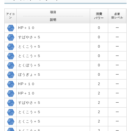
項目
消費
アイコ
必要
ン
技レベル
パワー
説明
HP＋１０
0
ー
すばやさ＋５
0
ー
とくこう＋５
0
ー
とくこう＋５
0
ー
とくぼう＋５
0
ー
ぼうぎょ＋５
0
ー
HP＋１０
2
ー
HP＋１０
2
ー
すばやさ＋５
2
ー
とくこう＋５
2
ー
とくこう＋５
2
ー
とくこう＋５
2
ー