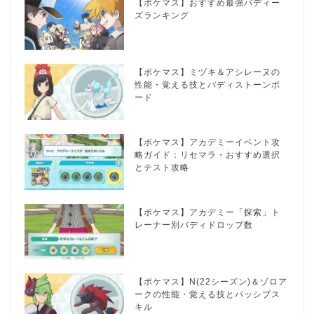
【ポケマス】おすすめ最強バディー
ズランキング
【ポケマス】ミヅキ＆アシレーヌの
性能・覚える技とバディストーンボ
ード
【ポケマス】アカデミーイベント攻
略ガイド：リセマラ・おすすめ選択
とテスト攻略
【ポケマス】アカデミー「探索」ト
レーナー別バディドロップ数
【ポケマス】N(22シーズン)＆ゾロア
ークの性能・覚える技とパッシブス
キル