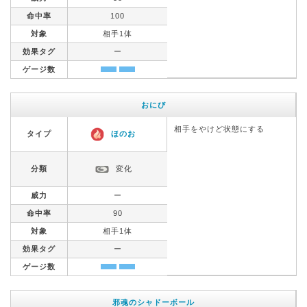
命中率
100
対象
相手1体
効果タグ
ー
ゲージ数
おにび
相手をやけど状態にする
タイプ
ほのお
分類
変化
威力
ー
命中率
90
対象
相手1体
効果タグ
ー
ゲージ数
邪魂のシャドーボール