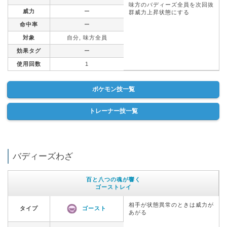
味方のバディーズ全員を次回抜
威力
ー
群威力上昇状態にする
命中率
ー
対象
自分, 味方全員
効果タグ
ー
使用回数
1
ポケモン技一覧
トレーナー技一覧
バディーズわざ
百と八つの魂が響く
ゴーストレイ
相手が状態異常のときは威力が
タイプ
ゴースト
あがる