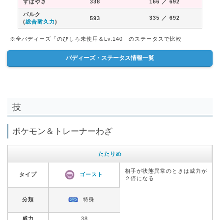
すばやさ
338
166
／ 692
バルク
335
／ 692
593
(
総合耐久力
)
※全バディーズ「のびしろ未使用＆Lv.140」のステータスで比較
バディーズ・ステータス情報一覧
技
ポケモン＆トレーナーわざ
たたりめ
相手が状態異常のときは威力が
タイプ
ゴースト
２倍になる
分類
特殊
威力
38