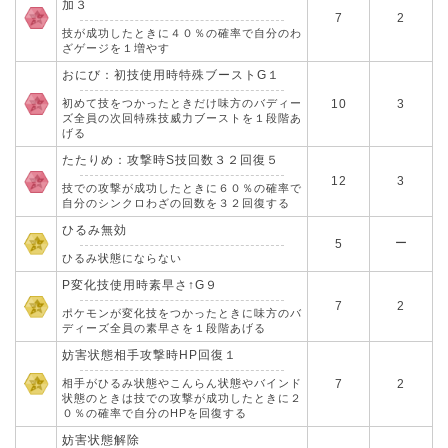
加３
7
2
技が成功したときに４０％の確率で自分のわ
ざゲージを１増やす
おにび：初技使用時特殊ブーストG１
初めて技をつかったときだけ味方のバディー
10
3
ズ全員の次回特殊技威力ブーストを１段階あ
げる
たたりめ：攻撃時S技回数３２回復５
12
3
技での攻撃が成功したときに６０％の確率で
自分のシンクロわざの回数を３２回復する
ひるみ無効
ー
5
ひるみ状態にならない
P変化技使用時素早さ↑G９
7
2
ポケモンが変化技をつかったときに味方のバ
ディーズ全員の素早さを１段階あげる
妨害状態相手攻撃時HP回復１
相手がひるみ状態やこんらん状態やバインド
7
2
状態のときは技での攻撃が成功したときに２
０％の確率で自分のHPを回復する
妨害状態解除