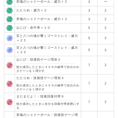
邪魂のシャドーボール：威力＋２
ー
3
たたりめ：威力＋２
3
2
邪魂のシャドーボール：威力＋２
3
2
おにび：命中率＋１０
5
2
百と八つの魂が響くゴーストレイ：威力
5
3
＋２５
百と八つの魂が響くゴーストレイ：威力
5
3
＋２５
おにび：技後技ゲージ増加３
7
2
技が成功したときに４０％の確率で自分のわ
ざゲージを１増やす
たたりめ：技後技ゲージ増加３
7
2
技が成功したときに４０％の確率で自分のわ
ざゲージを１増やす
まだまだよ！：技後回復付帯９
7
2
技が成功したときに自分を回復付帯状態にす
る
邪魂のシャドーボール：技後技ゲージ増