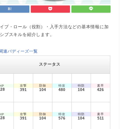
イプ・ロール（役割）・入手方法などの基本情報に加
シブスキルを紹介します。
関連バディーズ一覧
ステータス
攻撃
防御
特攻
特防
素早
HP
528
391
104
480
104
426
攻撃
防御
特攻
特防
素早
HP
528
391
104
576
104
511