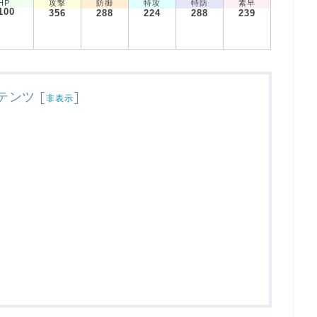
HP
攻撃
防御
特攻
特防
素早
100
356
288
224
288
239
テンツ
[
]
非表示