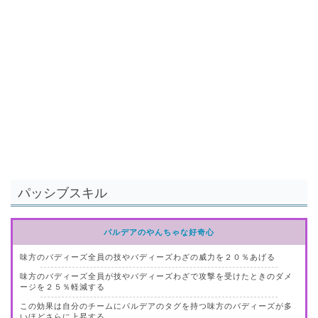
パッシブスキル
パルデアのやんちゃな好奇心
味方のバディーズ全員の技やバディーズわざの威力を２０％あげる
味方のバディーズ全員が技やバディーズわざで攻撃を受けたときのダメ
ージを２５％軽減する
この効果は自分のチームにパルデアのタグを持つ味方のバディーズが多
いほどさらに上昇する