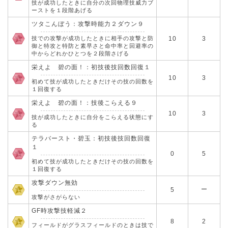
技が成功したときに自分の次回物理技威力ブ
ーストを１段階あげる
ツタこんぼう：攻撃時能力２ダウン９
技での攻撃が成功したときに相手の攻撃と防
10
3
御と特攻と特防と素早さと命中率と回避率の
中からどれかひとつを２段階さげる
栄えよ 碧の面！：初技後技回数回復１
10
3
初めて技が成功したときだけその技の回数を
１回復する
栄えよ 碧の面！：技後こらえる９
10
3
技が成功したときに自分をこらえる状態にす
る
テラバースト・碧玉：初技後技回数回復
１
0
5
初めて技が成功したときだけその技の回数を
１回復する
攻撃ダウン無効
ー
5
攻撃がさがらない
GF時攻撃技軽減２
8
2
フィールドがグラスフィールドのときは技で