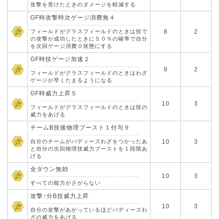
攻撃を受けたときのダメージを軽減する
GF時攻撃時次ゲージ消費無４
フィールドがグラスフィールドのときは技で
8
2
の攻撃が成功したときに５０％の確率で自分
を次回ゲージ消費０状態にする
GF時技ゲージ加速２
9
2
フィールドがグラスフィールドのときはわざ
ゲージが早くたまるようになる
GF時威力上昇５
10
3
フィールドがグラスフィールドのときは技の
威力をあげる
チームB技後物理ブースト１付与９
自分のチームがバディーズわざをつかったあ
10
3
と自分の次回物理技威力ブーストを１段階あ
げる
全ダウン無効
10
3
すべての能力がさがらない
攻撃↑分B技威力上昇
10
3
自分の攻撃があがっているほどバディーズわ
ざの威力をあげる