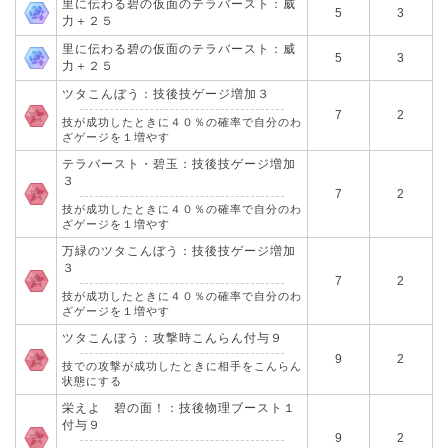
里に伝わる碧の仮面のテラバースト：威
5
3
力＋２５
里に伝わる碧の仮面のテラバースト：威
5
3
力＋２５
ツタこんぼう：技後技ゲージ増加３
7
2
技が成功したときに４０％の確率で自分のわ
ざゲージを１増やす
テラバースト・碧玉：技後技ゲージ増加
３
7
2
技が成功したときに４０％の確率で自分のわ
ざゲージを１増やす
万緑のツタこんぼう：技後技ゲージ増加
３
7
2
技が成功したときに４０％の確率で自分のわ
ざゲージを１増やす
ツタこんぼう：攻撃時こんらん付与９
9
2
技での攻撃が成功したときに相手をこんらん
状態にする
栄えよ 碧の面！：技後物理ブースト１
付与９
9
2