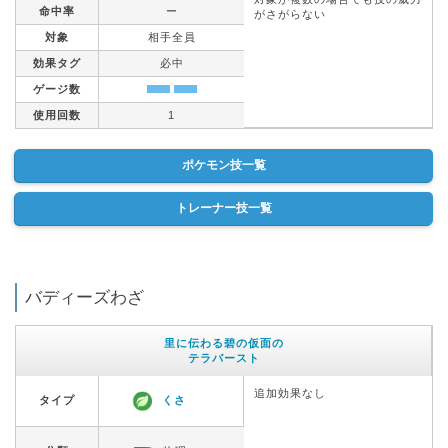
命中率
ー
がさがらない
対象
相手全員
効果タグ
必中
ゲージ数
使用回数
1
ポケモン技一覧
トレーナー技一覧
バディーズわざ
里に伝わる碧の仮面の
テラバースト
追加効果なし
タイプ
くさ