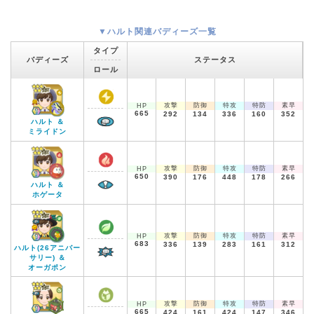
▼ハルト関連バディーズ一覧
タイプ
バディーズ
ステータス
ロール
攻撃
防御
特攻
特防
素早
HP
665
292
134
336
160
352
ハルト ＆
ミライドン
攻撃
防御
特攻
特防
素早
HP
650
390
176
448
178
266
ハルト ＆
ホゲータ
攻撃
防御
特攻
特防
素早
HP
683
336
139
283
161
312
ハルト(26アニバー
サリー) ＆
オーガポン
攻撃
防御
特攻
特防
素早
HP
665
424
161
424
147
346