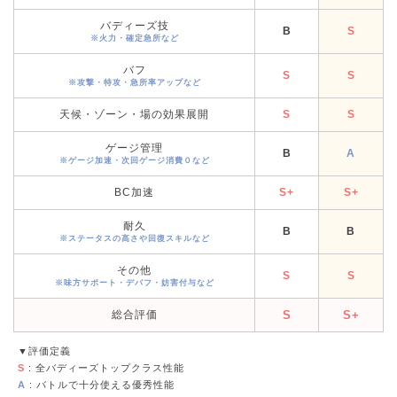
バディーズ技
B
S
※火力・確定急所など
バフ
S
S
※攻撃・特攻・急所率アップなど
天候・ゾーン・場の効果展開
S
S
ゲージ管理
B
A
※ゲージ加速・次回ゲージ消費０など
BC加速
S+
S+
耐久
B
B
※ステータスの高さや回復スキルなど
その他
S
S
※味方サポート・デバフ・妨害付与など
総合評価
S
S+
▼評価定義
S
: 全バディーズトップクラス性能
A
: バトルで十分使える優秀性能