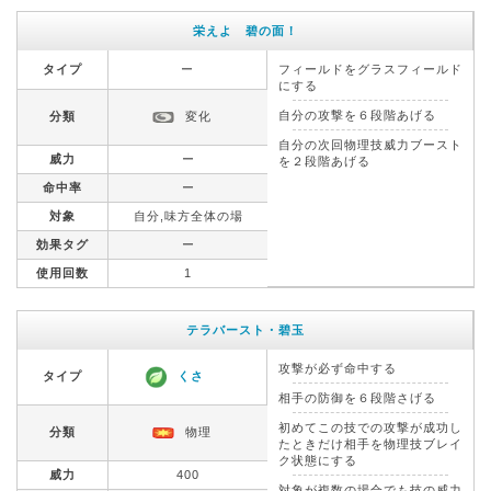
栄えよ 碧の面！
タイプ
ー
フィールドをグラスフィールド
にする
自分の攻撃を６段階あげる
分類
変化
自分の次回物理技威力ブースト
威力
ー
を２段階あげる
命中率
ー
対象
自分,味方全体の場
効果タグ
ー
使用回数
1
テラバースト・碧玉
攻撃が必ず命中する
タイプ
くさ
相手の防御を６段階さげる
初めてこの技での攻撃が成功し
分類
物理
たときだけ相手を物理技ブレイ
ク状態にする
威力
400
対象が複数の場合でも技の威力