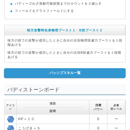
バディーズわざ発動可能状態までのカウントを３減らす
フィールドをグラスフィールドにする
味方攻撃時自身物理ブースト１・B技ブースト２
味方の技での攻撃が成功したときに自分の次回物理技威力ブーストを１段
階あげる
味方の技での攻撃が成功したときに自分の次回B技威力ブーストを１段階
あげる
パッシブスキル一覧
バディストーンボード
項目
消費
アイコ
必要
ン
技レベル
パワー
説明
HP＋１０
0
ー
こうげき＋５
0
ー