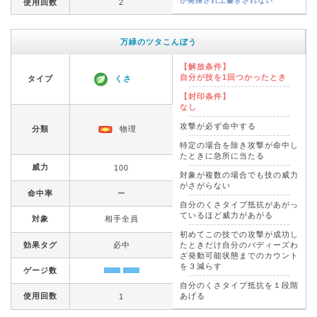
が発揮され上書きされない
使用回数
2
万緑のツタこんぼう
【解放条件】
自分が技を1回つかったとき
タイプ
くさ
【封印条件】
なし
攻撃が必ず命中する
分類
物理
特定の場合を除き攻撃が命中し
たときに急所に当たる
威力
100
対象が複数の場合でも技の威力
がさがらない
命中率
ー
自分のくさタイプ抵抗があがっ
ているほど威力があがる
対象
相手全員
初めてこの技での攻撃が成功し
効果タグ
必中
たときだけ自分のバディーズわ
ざ発動可能状態までのカウント
を３減らす
ゲージ数
自分のくさタイプ抵抗を１段階
使用回数
あげる
1