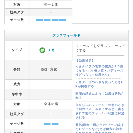
対象
相手１体
効果タグ
ー
ゲージ数
グラスフィールド
フィールドをグラスフィールド
タイプ
くさ
にする
【効果補足】
くさタイプの攻撃の威力が1.5倍
変化
分類
になる (ポケモン技・バディーズ
技どちらにも効果あり)
くさタイプのわざを使ったときH
威力
ー
Pが回復する
時間の経過によって効果は解除さ
命中率
ー
れる
対象
全体の場
何かしらのフィールド状態のとき
に別のフィールドにすると上書き
されて前のフィールド状態は解消
効果タグ
ー
される
ゲージ数
天気(晴れ・雨など)やゾーン(あお
ぞらゾーンなど)とは両方の効果