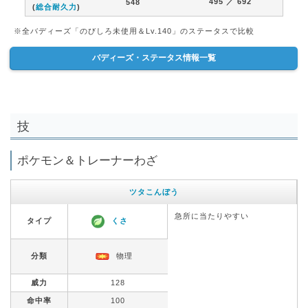
495
／ 692
548
(
総合耐久力
)
※全バディーズ「のびしろ未使用＆Lv.140」のステータスで比較
バディーズ・ステータス情報一覧
技
ポケモン＆トレーナーわざ
ツタこんぼう
急所に当たりやすい
タイプ
くさ
分類
物理
威力
128
命中率
100