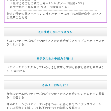
（１組増えるごとに威力上昇＋1５％ ダメージ軽減＋3％）
（最大で威力上昇５０％ ダメージ軽減３１％）
特定の場合を除きポケモンの技やバディーズわざの攻撃が命中したとき
に急所に当たる
初B技時くさBテラスタル
初めてバディーズわざをつかうときだけ自分がくさタイプにバディーズテ
ラスタルする
Bテラスタル中能力５種↑１
バディーズテラスタルしているときは攻撃と防御と特攻と特防と素早さが
１.１倍になる
さあ！ お祭りだ！
自分のチームがバディーズわざをつかったあと自分のシンクロわざの回数
を１回復する
自分のチームがバディーズわざをつかったあと自分の「グラスフィール
ド」の回数を１減らして以下のすべての効果を発揮する