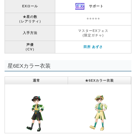
EXロール
サポート
★星の数
⭐️⭐️⭐️⭐️⭐️
（レアリティ）
マスターEXフェス
入手方法
(限定ガチャ)
声優
田所 あずさ
（CV）
星6EXカラー衣装
通常
★6EXカラー衣装