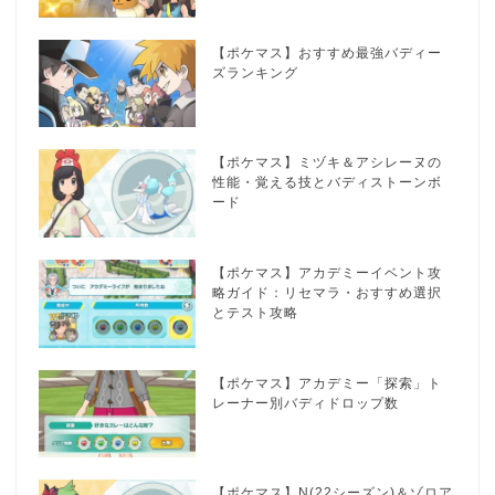
【ポケマス】おすすめ最強バディー
ズランキング
【ポケマス】ミヅキ＆アシレーヌの
性能・覚える技とバディストーンボ
ード
【ポケマス】アカデミーイベント攻
略ガイド：リセマラ・おすすめ選択
とテスト攻略
【ポケマス】アカデミー「探索」ト
レーナー別バディドロップ数
【ポケマス】N(22シーズン)＆ゾロア