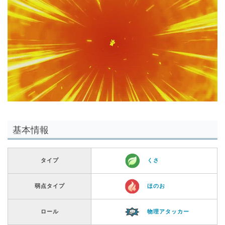
00:00
/
01:00
基本情報
タイプ
くさ
弱点タイプ
ほのお
ロール
物理アタッカー