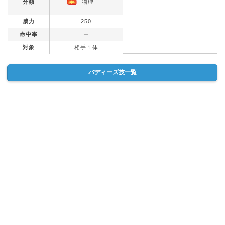
分類
物理
威力
250
命中率
ー
対象
相手１体
バディーズ技一覧