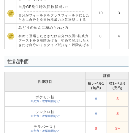
自身GF発生時次回抜群威力↑
10
3
自分がフィールドをグラスフィールドにした
ときに自分を次回抜群威力上昇状態にする
みどりのめんに秘められた力
初めて登場したときだけ自分の次回B技威力
0
4
ブーストを５段階あげる 初めて登場したと
きだけ自分のくさタイプ抵抗を１段階あげる
性能評価
評価
性能項目
技レベル1
技レベル5
(無凸)
(完凸)
ポケモン技
A
S
※火力・攻撃範囲など
シンクロ技
A
S
※火力・攻撃範囲など
テラバースト
S
S+
※火力・攻撃範囲など