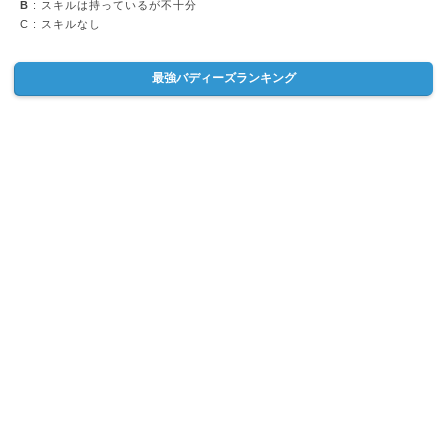
B
: スキルは持っているが不十分
C
: スキルなし
最強バディーズランキング