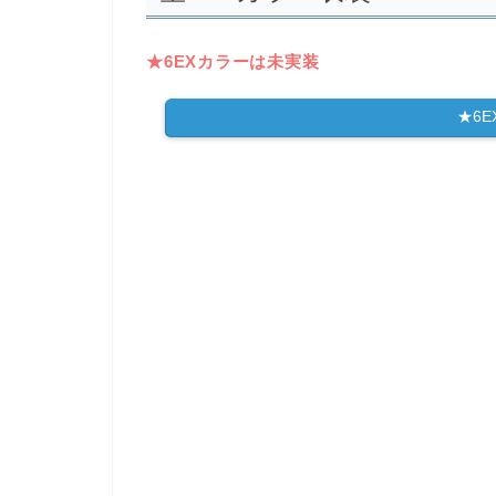
★6EXカラーは未実装
★6