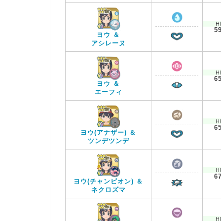
H
5
ヨウ ＆
アシレーヌ
H
6
ヨウ ＆
エーフィ
H
6
ヨウ(アナザー) ＆
ツンデツンデ
H
6
ヨウ(チャンピオン) ＆
ネクロズマ
H