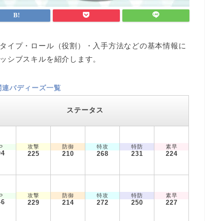
タイプ・ロール（役割）・入手方法などの基本情報に
ッシブスキルを紹介します。
関連バディーズ一覧
ステータス
攻撃
防御
特攻
特防
素早
P
04
225
210
268
231
224
攻撃
防御
特攻
特防
素早
P
46
229
214
272
250
227