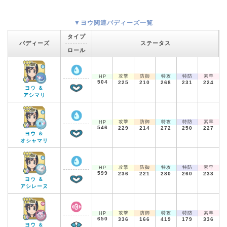
▼ヨウ関連バディーズ一覧
タイプ
バディーズ
ステータス
ロール
攻撃
防御
特攻
特防
素早
HP
504
225
210
268
231
224
ヨウ ＆
アシマリ
攻撃
防御
特攻
特防
素早
HP
546
229
214
272
250
227
ヨウ ＆
オシャマリ
攻撃
防御
特攻
特防
素早
HP
599
236
221
280
260
233
ヨウ ＆
アシレーヌ
攻撃
防御
特攻
特防
素早
HP
650
336
166
419
179
336
ヨウ ＆