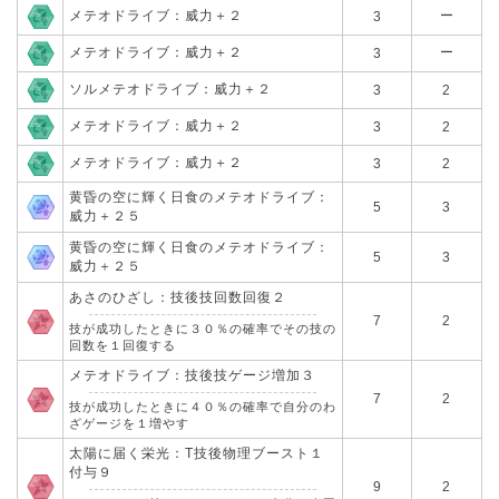
メテオドライブ：威力＋２
ー
3
メテオドライブ：威力＋２
ー
3
ソルメテオドライブ：威力＋２
3
2
メテオドライブ：威力＋２
3
2
メテオドライブ：威力＋２
3
2
黄昏の空に輝く日食のメテオドライブ：
5
3
威力＋２５
黄昏の空に輝く日食のメテオドライブ：
5
3
威力＋２５
あさのひざし：技後技回数回復２
7
2
技が成功したときに３０％の確率でその技の
回数を１回復する
メテオドライブ：技後技ゲージ増加３
7
2
技が成功したときに４０％の確率で自分のわ
ざゲージを１増やす
太陽に届く栄光：T技後物理ブースト１
付与９
9
2