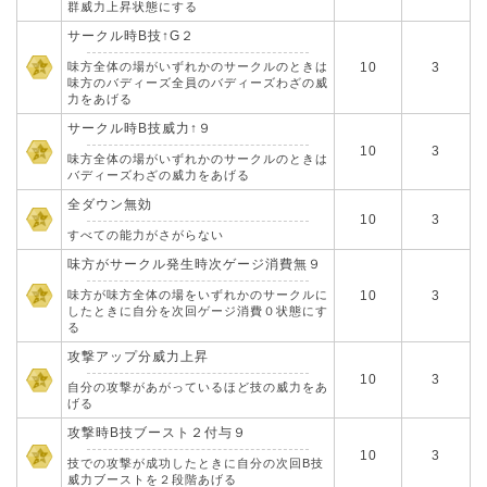
群威力上昇状態にする
サークル時B技↑G２
味方全体の場がいずれかのサークルのときは
10
3
味方のバディーズ全員のバディーズわざの威
力をあげる
サークル時B技威力↑９
10
3
味方全体の場がいずれかのサークルのときは
バディーズわざの威力をあげる
全ダウン無効
10
3
すべての能力がさがらない
味方がサークル発生時次ゲージ消費無９
味方が味方全体の場をいずれかのサークルに
10
3
したときに自分を次回ゲージ消費０状態にす
る
攻撃アップ分威力上昇
10
3
自分の攻撃があがっているほど技の威力をあ
げる
攻撃時B技ブースト２付与９
10
3
技での攻撃が成功したときに自分の次回B技
威力ブーストを２段階あげる