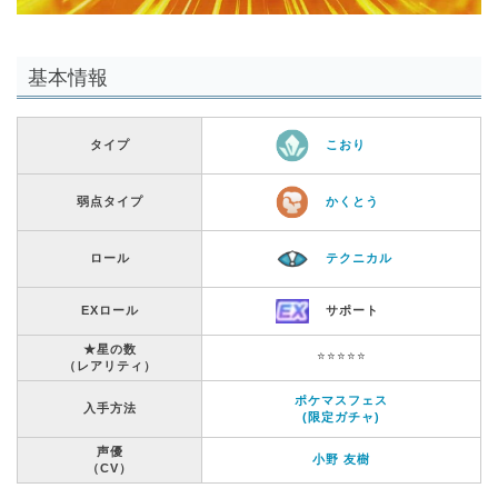
基本情報
タイプ
こおり
弱点タイプ
かくとう
ロール
テクニカル
EXロール
サポート
★星の数
⭐️⭐️⭐️⭐️⭐️
（レアリティ）
ポケマスフェス
入手方法
(限定ガチャ)
声優
小野 友樹
（CV）