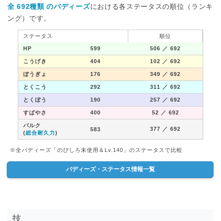
全 692種類 のバディーズ
における各ステータスの順位（ランキ
ング）です。
ステータス
順位
HP
599
506
／ 692
こうげき
404
102
／ 692
ぼうぎょ
176
349
／ 692
とくこう
292
311
／ 692
とくぼう
190
257
／ 692
すばやさ
400
52
／ 692
バルク
377
／ 692
583
(
総合耐久力
)
※全バディーズ「のびしろ未使用＆Lv.140」のステータスで比較
バディーズ・ステータス情報一覧
技