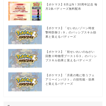
【ポケマス】8月はN！30周年記念 毎
月1体バディーズ無料配布
【ポケマス】「せいれいゾーン時攻
撃時防御２↓９」のパッシブスキル効
果と覚えるバディーズ
【ポケマス】「初せいれいのねがい
回数０時物理ブーストG３」のパッシ
ブスキル効果と覚えるバディーズ
【ポケマス】「月夜の晩に歌うフェ
アリーインパクト」の技性能・効果
と覚えるバディーズ