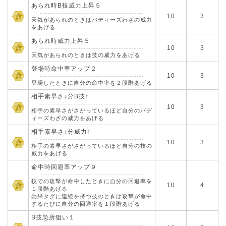
あられ時B技威力上昇５
10
3
天気があられのときはバディーズわざの威力
をあげる
あられ時威力上昇５
10
3
天気があられのときは技の威力をあげる
登場時命中率アップ２
10
3
登場したときに自分の命中率を２段階あげる
相手素早さ↓分B技↑
10
3
相手の素早さがさがっているほど自分のバデ
ィーズわざの威力をあげる
相手素早さ↓分威力↑
10
3
相手の素早さがさがっているほど自分の技の
威力をあげる
命中時回避率アップ９
技での攻撃が命中したときに自分の回避率を
10
4
１段階あげる
効果タグに連続を持つ技のときは攻撃が命中
するたびに自分の回避率を１段階あげる
B技急所狙い１