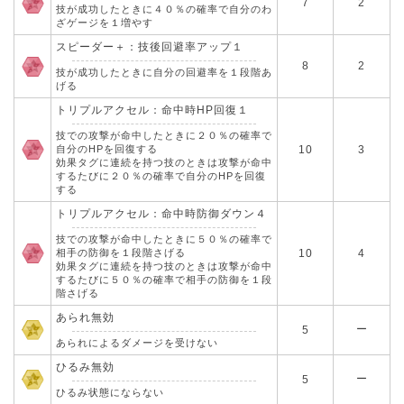
7
2
技が成功したときに４０％の確率で自分のわ
ざゲージを１増やす
スピーダー＋：技後回避率アップ１
8
2
技が成功したときに自分の回避率を１段階あ
げる
トリプルアクセル：命中時HP回復１
技での攻撃が命中したときに２０％の確率で
自分のHPを回復する
10
3
効果タグに連続を持つ技のときは攻撃が命中
するたびに２０％の確率で自分のHPを回復
する
トリプルアクセル：命中時防御ダウン４
技での攻撃が命中したときに５０％の確率で
相手の防御を１段階さげる
10
4
効果タグに連続を持つ技のときは攻撃が命中
するたびに５０％の確率で相手の防御を１段
階さげる
あられ無効
ー
5
あられによるダメージを受けない
ひるみ無効
ー
5
ひるみ状態にならない