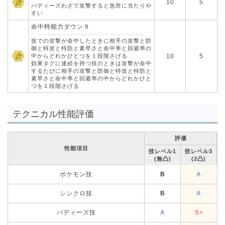
10
5
バディーズわざで攻撃すると急所に当たりや
すい
命中時能力ダウン９
技での攻撃が命中したときに相手の攻撃と防
御と特攻と特防と素早さと命中率と回避率の
中からどれかひとつを１段階さげる
10
5
効果タグに連続を持つ技のときは攻撃が命中
するたびに相手の攻撃と防御と特攻と特防と
素早さと命中率と回避率の中からどれかひと
つを１段階さげる
テクニカル性能評価
評価
性能項目
技レベル1
技レベル3
(無凸)
(2凸)
ポケモン技
B
A
シンクロ技
B
A
バディーズ技
A
S+