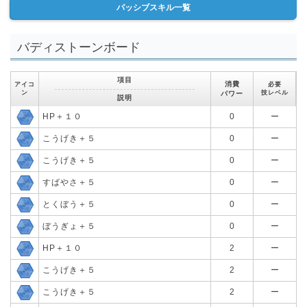
パッシブスキル一覧
バディストーンボード
項目
消費
アイコ
必要
ン
技レベル
パワー
説明
HP＋１０
0
ー
こうげき＋５
0
ー
こうげき＋５
0
ー
すばやさ＋５
0
ー
とくぼう＋５
0
ー
ぼうぎょ＋５
0
ー
HP＋１０
2
ー
こうげき＋５
2
ー
こうげき＋５
2
ー