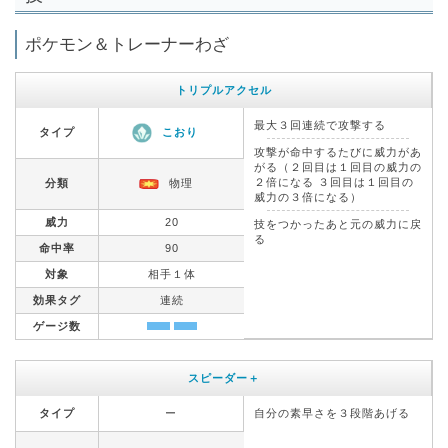
ポケモン＆トレーナーわざ
トリプルアクセル
最大３回連続で攻撃する
タイプ
こおり
攻撃が命中するたびに威力があ
がる（２回目は１回目の威力の
２倍になる ３回目は１回目の
分類
物理
威力の３倍になる）
威力
20
技をつかったあと元の威力に戻
る
命中率
90
対象
相手１体
効果タグ
連続
ゲージ数
スピーダー＋
タイプ
ー
自分の素早さを３段階あげる