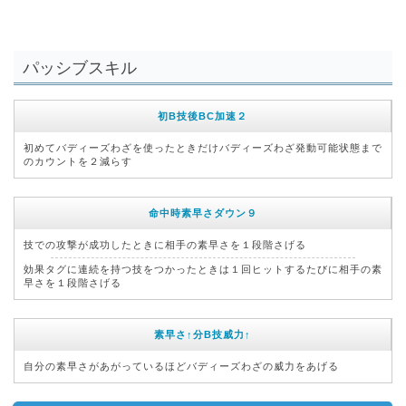
パッシブスキル
初B技後BC加速２
初めてバディーズわざを使ったときだけバディーズわざ発動可能状態まで
のカウントを２減らす
命中時素早さダウン９
技での攻撃が成功したときに相手の素早さを１段階さげる
効果タグに連続を持つ技をつかったときは１回ヒットするたびに相手の素
早さを１段階さげる
素早さ↑分B技威力↑
自分の素早さがあがっているほどバディーズわざの威力をあげる