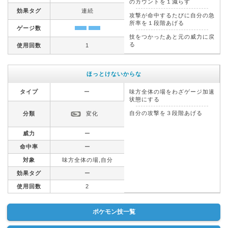
のカウントを１減らす
効果タグ
連続
攻撃が命中するたびに自分の急
所率を１段階あげる
ゲージ数
技をつかったあと元の威力に戻
る
使用回数
1
ほっとけないからな
タイプ
ー
味方全体の場をわざゲージ加速
状態にする
自分の攻撃を３段階あげる
分類
変化
威力
ー
命中率
ー
対象
味方全体の場,自分
効果タグ
ー
使用回数
2
ポケモン技一覧