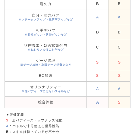
耐久力
B
B
自分・味方バフ
A
A
※ステータスアップ・急所率アップなど
相手デバフ
B
B
※特攻ダウン・防御ダウンなど
状態異常・妨害状態付与
C
C
※ねむり／ひるみ付与など
ゲージ管理
S
S
※ゲージ加速・次回ゲージ消費０など
BC加速
S
S
オリジナリティー
A
A
※他バディーズにはないスキルなど
総合評価
A
S
▼評価定義
S
: 全バディーズトップクラス性能
A
: バトルで十分使える優秀性能
B
: スキルは持っているが不十分