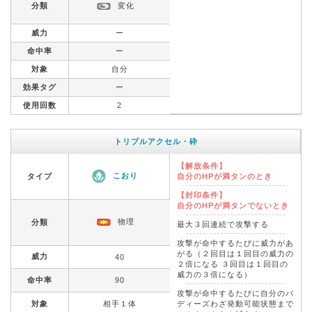
分類
変化
威力
ー
命中率
ー
対象
自分
効果タグ
ー
使用回数
2
トリプルアクセル・砕
【解放条件】
こおり
タイプ
自分のHPが満タンのとき
【封印条件】
自分のHPが満タンでないとき
物理
分類
最大３回連続で攻撃する
攻撃が命中するたびに威力があ
がる（２回目は１回目の威力の
威力
40
２倍になる ３回目は１回目の
威力の３倍になる）
命中率
90
攻撃が命中するたびに自分のバ
対象
相手１体
ディーズわざ発動可能状態まで