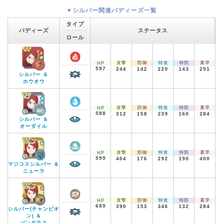
▼シルバー関連バディーズ一覧
タイプ
バディーズ
ステータス
ロール
攻撃
防御
特攻
特防
素早
HP
597
244
142
220
143
251
シルバー ＆
ホウオウ
攻撃
防御
特攻
特防
素早
HP
588
312
158
239
160
284
シルバー ＆
オーダイル
攻撃
防御
特攻
特防
素早
HP
599
404
176
292
190
400
マジコスシルバー ＆
ニューラ
攻撃
防御
特攻
特防
素早
HP
689
390
153
346
132
284
シルバー(チャンピオ
ン) ＆
バンギラス