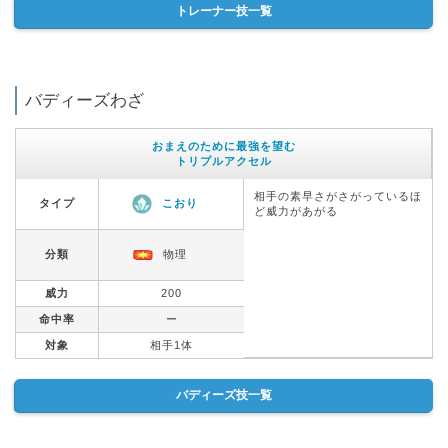
トレーナー技一覧
バディーズわざ
おまえのために最強を望む
トリプルアクセル
相手の素早さがさがっているほ
タイプ
こおり
ど威力があがる
分類
物理
威力
200
命中率
ー
対象
相手1体
バディーズ技一覧