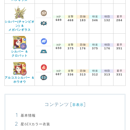
攻撃
防御
特攻
特防
素早
HP
689
468
183
346
132
284
シルバー(チャンピオ
ン) ＆
メガバンギラス
攻撃
防御
特攻
特防
素早
HP
650
375
176
375
176
351
シルバー ＆
クロバット
攻撃
防御
特攻
特防
素早
HP
687
336
313
312
313
331
アルコスシルバー ＆
ホウオウ
コンテンツ
[
]
非表示
基本情報
星6EXカラー衣装