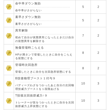
命中率ダウン無効
5
2
命中率がさがらない
素早さダウン無効
5
2
素早さがさがらない
異常解除
7
2
初めて自分が状態異常になったときだけ自分
の状態異常を解除する
無傷登場時こらえる
8
2
HPが満タンで登場したときに自分をこらえ
る状態にする
登場時次回急所
8
2
登場したときに自分を次回急所状態にする
B技後物理ブースト１付与９
10
3
バディーズわざをつかったあと自分の次回物
理技威力ブーストを１段階あげる
T技後次回抜群威力↑９
10
3
トレーナーが技をつかったときに自分を次回
抜群威力上昇状態にする