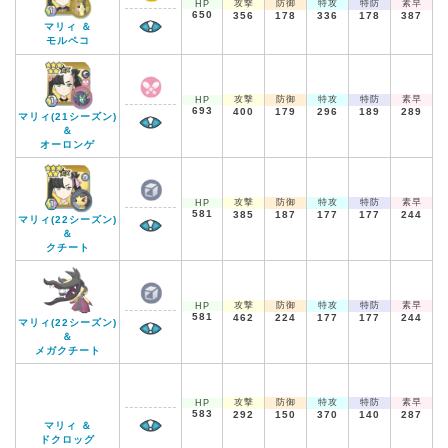
攻撃
防御
特攻
特防
素早
HP
650
356
178
336
178
387
マリィ ＆
モルペコ
攻撃
防御
特攻
特防
素早
HP
693
400
179
296
189
289
マリィ(21シーズン)
＆
オーロンゲ
攻撃
防御
特攻
特防
素早
HP
581
385
187
177
177
244
マリィ(22シーズン)
＆
クチート
攻撃
防御
特攻
特防
素早
HP
581
462
224
177
177
244
マリィ(22シーズン)
＆
メガクチート
攻撃
防御
特攻
特防
素早
HP
583
292
150
370
140
287
マリィ ＆
ドクロッグ