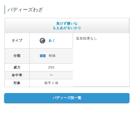
バディーズわざ
負けず嫌いな
もえあがるいかり
追加効果なし
タイプ
あく
分類
特殊
威力
250
命中率
ー
対象
相手１体
バディーズ技一覧