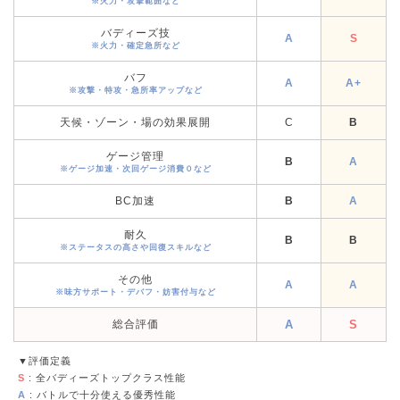
※火力・攻撃範囲など
バディーズ技
A
S
※火力・確定急所など
バフ
A
A+
※攻撃・特攻・急所率アップなど
天候・ゾーン・場の効果展開
C
B
ゲージ管理
B
A
※ゲージ加速・次回ゲージ消費０など
BC加速
B
A
耐久
B
B
※ステータスの高さや回復スキルなど
その他
A
A
※味方サポート・デバフ・妨害付与など
総合評価
A
S
▼評価定義
S
: 全バディーズトップクラス性能
A
: バトルで十分使える優秀性能