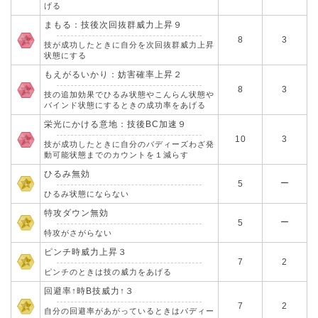
げる
まもる：技後次回抜群威力上昇９
8
3
技が成功したときに自分を次回抜群威力上昇
状態にする
もえがるいかり：妨害確率上昇２
8
3
技の追加効果でひるみ状態やこんらん状態や
バインド状態にするときの成功率をあげる
栄光にかける意地：技後BC加速９
10
3
技が成功したときに自分のバディーズわざ発
動可能状態までのカウントを１減らす
ひるみ無効
ー
5
ひるみ状態にならない
特攻ダウン無効
ー
5
特攻がさがらない
ピンチ時威力上昇３
7
2
ピンチのときは技の威力をあげる
回避率↑時B技威力↑３
7
2
自分の回避率があがっているときはバディー