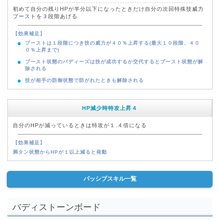
初めて自分の残りHPが半分以下になったときだけ自分の次回特殊技威力
ブーストを３段階あげる
【効果補足】
ブーストは１段階につき技の威力が４０％上昇する(最大１０段階、４０
０％上昇まで)
ブースト状態のバディーズは技が成功するか交代するとブースト状態が解
除される
技が相手の防御状態で防がれたときも解除される
HP減少時特攻上昇４
自分のHPが減っているときは特攻が１.４倍になる
【効果補足】
満タン状態からHPが１以上減ると発動
パッシブスキル一覧
バディストーンボード