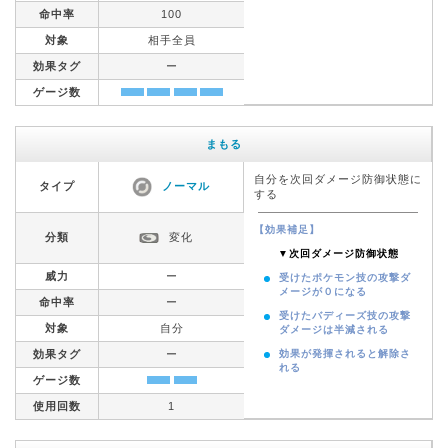
命中率
100
対象
相手全員
効果タグ
ー
ゲージ数
まもる
自分を次回ダメージ防御状態に
タイプ
ノーマル
する
【効果補足】
分類
変化
▼次回ダメージ防御状態
威力
ー
受けたポケモン技の攻撃ダ
メージが０になる
命中率
ー
受けたバディーズ技の攻撃
対象
自分
ダメージは半減される
効果タグ
ー
効果が発揮されると解除さ
れる
ゲージ数
使用回数
1