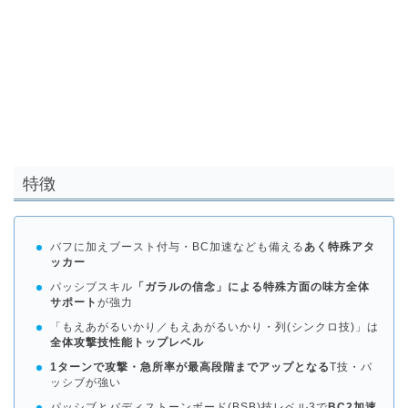
特徴
バフに加えブースト付与・BC加速なども備える
あく特殊アタ
ッカー
パッシブスキル
「ガラルの信念」による特殊方面の味方全体
サポート
が強力
「もえあがるいかり／もえあがるいかり・列(シンクロ技)」は
全体攻撃技性能トップレベル
1ターンで攻撃・急所率が最高段階までアップとなる
T技・パ
ッシブが強い
パッシブとバディストーンボード(BSB)技レベル3で
BC2加速