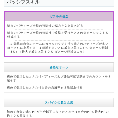
パッシブスキル
ガラルの信念
味方のバディーズ全員の特殊技の威力を２０％あげる
味方のバディーズ全員の特殊技で攻撃を受けたときのダメージを２５％
軽減する
この効果は自分のチームにガラルのタグを持つ味方のバディーズが多い
ほどさらに上昇する（１組増えるごとに威力上昇＋1５％ ダメージ軽減
＋3％）（最大で威力上昇５０％ ダメージ軽減３１％）
邪悪なオーラ
初めて登場したときだけバディーズわざ発動可能状態までのカウントを１
減らす
初めて登場したときだけ自分の急所率を３段階あげる
スパイクの負けん気
初めて自分の残りHPが半分以下になったときだけ自分のHPを最大HPの
約４０％回復する