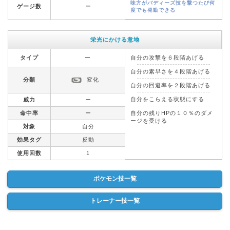
味方がバディーズ技を撃つたび何
ゲージ数
ー
度でも発動できる
栄光にかける意地
タイプ
ー
自分の攻撃を６段階あげる
自分の素早さを４段階あげる
分類
変化
自分の回避率を２段階あげる
自分をこらえる状態にする
威力
ー
命中率
ー
自分の残りHPの１０％のダメ
ージを受ける
対象
自分
効果タグ
反動
使用回数
1
ポケモン技一覧
トレーナー技一覧