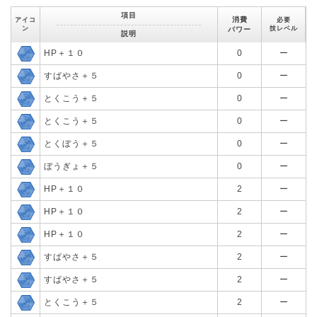
項目
消費
アイコ
必要
ン
技レベル
パワー
説明
HP＋１０
0
ー
すばやさ＋５
0
ー
とくこう＋５
0
ー
とくこう＋５
0
ー
とくぼう＋５
0
ー
ぼうぎょ＋５
0
ー
HP＋１０
2
ー
HP＋１０
2
ー
HP＋１０
2
ー
すばやさ＋５
2
ー
すばやさ＋５
2
ー
とくこう＋５
2
ー