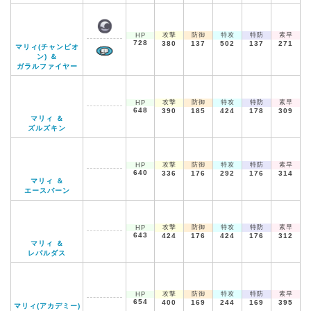
攻撃
防御
特攻
特防
素早
HP
728
380
137
502
137
271
マリィ(チャンピオ
ン) ＆
ガラルファイヤー
攻撃
防御
特攻
特防
素早
HP
648
390
185
424
178
309
マリィ ＆
ズルズキン
攻撃
防御
特攻
特防
素早
HP
640
336
176
292
176
314
マリィ ＆
エースバーン
攻撃
防御
特攻
特防
素早
HP
643
424
176
424
176
312
マリィ ＆
レパルダス
攻撃
防御
特攻
特防
素早
HP
654
400
169
244
169
395
マリィ(アカデミー)