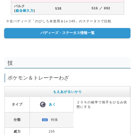
バルク
516
／ 692
538
(
総合耐久力
)
※全バディーズ「のびしろ未使用＆Lv.140」のステータスで比較
バディーズ・ステータス情報一覧
技
ポケモン＆トレーナーわざ
もえあがるいかり
２０％の確率で相手をひるみ状
タイプ
あく
態にする
分類
特殊
威力
155