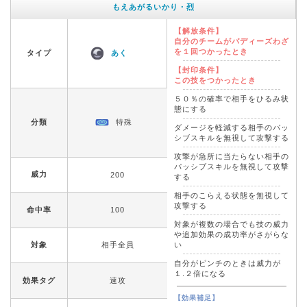
もえあがるいかり・烈
【解放条件】
自分のチームがバディーズわざ
を１回つかったとき
タイプ
あく
【封印条件】
この技をつかったとき
５０％の確率で相手をひるみ状
態にする
分類
特殊
ダメージを軽減する相手のパッ
シブスキルを無視して攻撃する
攻撃が急所に当たらない相手の
パッシブスキルを無視して攻撃
威力
200
する
相手のこらえる状態を無視して
攻撃する
命中率
100
対象が複数の場合でも技の威力
や追加効果の成功率がさがらな
対象
相手全員
い
自分がピンチのときは威力が
１.２倍になる
効果タグ
速攻
【効果補足】