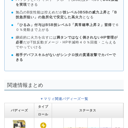
を実現
できる
無凸のB技性能は控えめだが
技レベル3BSBの威力上昇と「B
技急所狙い」の急所化で安定した高火力
となる
「ひるみ」付与はBSB技レベル3「異常確率上昇２」習得
で６
０％発動まで上がる
継続的に火力を出すには
満タンではなく倒されないHP管理が
必要
だがT技反動ダメージ・HP半減時４０％回復・こらえる
でやっていける
相手デバフスキルがないがシンクロ技の貫通攻撃でカバーで
きる
関連情報まとめ
▼マリィ関連バディーズ一覧
タイプ
バディーズ
ステータス
ロール