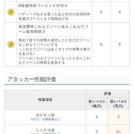
B技後特殊ブースト２付与９
0
4
バディーズわざを使ったあと自分の次回特殊
技威力ブーストを２段階あげる
初攻撃時こわもてゾーン化＆こわもてゾ
ーン延長時間３
初めて技での攻撃が成功したときだけゾーン
0
5
をこわもてゾーンにする
（こわもてゾーンはあくタイプの攻撃の威力
をあげる）
ゾーンがこわもてゾーンになったときにこわ
もてゾーンの時間を延長する
アタッカー性能評価
評価
性能項目
技レベル1
技レベル5
(無凸)
(完凸)
ポケモン技
A
S
※火力・攻撃範囲など
シンクロ技
S
S+