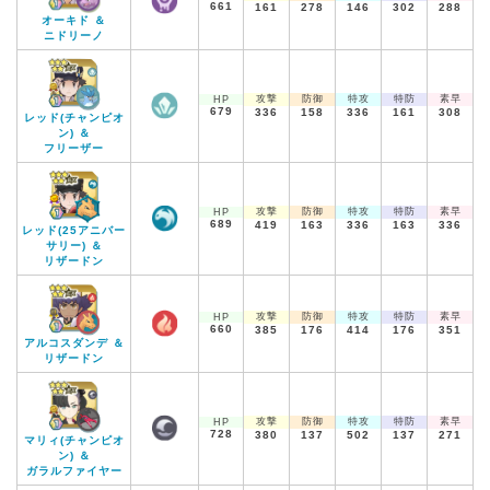
661
161
278
146
302
288
オーキド ＆
ニドリーノ
攻撃
防御
特攻
特防
素早
HP
679
336
158
336
161
308
レッド(チャンピオ
ン) ＆
フリーザー
攻撃
防御
特攻
特防
素早
HP
689
419
163
336
163
336
レッド(25アニバー
サリー) ＆
リザードン
攻撃
防御
特攻
特防
素早
HP
660
385
176
414
176
351
アルコスダンデ ＆
リザードン
攻撃
防御
特攻
特防
素早
HP
728
380
137
502
137
271
マリィ(チャンピオ
ン) ＆
ガラルファイヤー