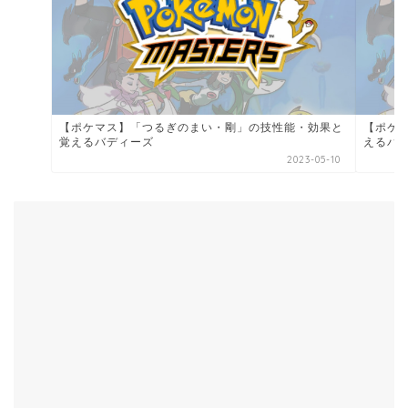
【ポケマス】「つるぎのまい・剛」の技性能・効果と
【ポケ
覚えるバディーズ
えるバ
2023-05-10