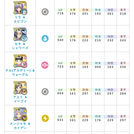
攻撃
防御
特攻
特防
素早
HP
718
276
251
152
261
218
リラ ＆
カビゴン
攻撃
防御
特攻
特防
素早
HP
540
176
222
210
232
243
セキ ＆
シャワーズ
攻撃
防御
特攻
特防
素早
HP
723
200
163
400
163
336
テル(アカデミー) ＆
ウォーグル
攻撃
防御
特攻
特防
素早
HP
664
161
297
161
297
284
アユミ ＆
イーブイ
攻撃
防御
特攻
特防
素早
HP
631
161
229
176
229
297
ナンジャモ ＆
カイデン