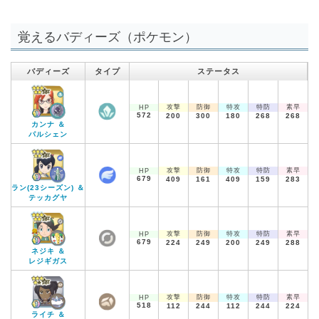
覚えるバディーズ（ポケモン）
バディーズ
タイプ
ステータス
攻撃
防御
特攻
特防
素早
HP
572
200
300
180
268
268
カンナ ＆
パルシェン
攻撃
防御
特攻
特防
素早
HP
679
409
161
409
159
283
ラン(23シーズン) ＆
テッカグヤ
攻撃
防御
特攻
特防
素早
HP
679
224
249
200
249
288
ネジキ ＆
レジギガス
攻撃
防御
特攻
特防
素早
HP
518
112
244
112
244
224
ライチ ＆