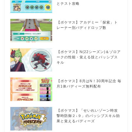
とテスト攻略
【ポケマス】アカデミー「探索」ト
レーナー別バディドロップ数
【ポケマス】N(22シーズン)＆ゾロア
ークの性能・覚える技とパッシブス
キル
【ポケマス】8月はN！30周年記念 毎
月1体バディーズ無料配布
【ポケマス】「せいれいゾーン時攻
撃時防御２↓９」のパッシブスキル効
果と覚えるバディーズ