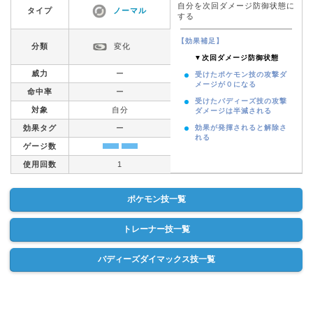
自分を次回ダメージ防御状態に
タイプ
ノーマル
する
【効果補足】
分類
変化
▼次回ダメージ防御状態
威力
ー
受けたポケモン技の攻撃ダ
メージが０になる
命中率
ー
受けたバディーズ技の攻撃
対象
自分
ダメージは半減される
効果タグ
ー
効果が発揮されると解除さ
れる
ゲージ数
使用回数
1
ポケモン技一覧
トレーナー技一覧
バディーズダイマックス技一覧