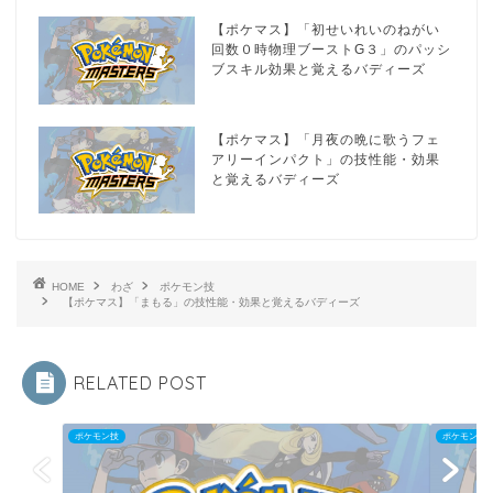
【ポケマス】「初せいれいのねがい
回数０時物理ブーストG３」のパッシ
ブスキル効果と覚えるバディーズ
【ポケマス】「月夜の晩に歌うフェ
アリーインパクト」の技性能・効果
と覚えるバディーズ
HOME
わざ
ポケモン技
【ポケマス】「まもる」の技性能・効果と覚えるバディーズ
RELATED POST
ポケモン技
ポケモン技