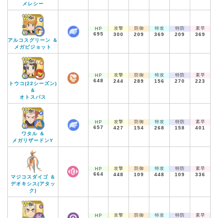
メレシー
攻撃
防御
特攻
特防
素早
HP
695
300
209
369
209
369
アルコスグリーン ＆
メガピジョット
攻撃
防御
特攻
特防
素早
HP
648
244
289
156
270
223
トウコ(22シーズン)
＆
オトスパス
攻撃
防御
特攻
特防
素早
HP
657
427
154
268
158
401
ワタル ＆
メガリザードンY
攻撃
防御
特攻
特防
素早
HP
664
448
109
448
109
336
マジコスダイゴ ＆
デオキシス(アタッ
ク)
攻撃
防御
特攻
特防
素早
HP