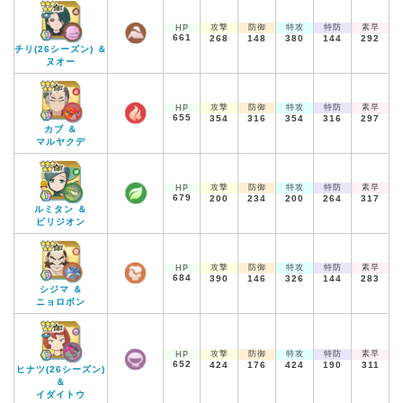
攻撃
防御
特攻
特防
素早
HP
661
268
148
380
144
292
チリ(26シーズン) ＆
ヌオー
攻撃
防御
特攻
特防
素早
HP
655
354
316
354
316
297
カブ ＆
マルヤクデ
攻撃
防御
特攻
特防
素早
HP
679
200
234
200
264
317
ルミタン ＆
ビリジオン
攻撃
防御
特攻
特防
素早
HP
684
390
146
326
144
283
シジマ ＆
ニョロボン
攻撃
防御
特攻
特防
素早
HP
652
424
176
424
190
311
ヒナツ(26シーズン)
＆
イダイトウ