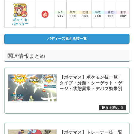
攻撃
防御
特攻
特防
素早
HP
646
356
160
268
160
332
ポッド ＆
バオッキー
バディーズ覚える技一覧
関連情報まとめ
【ポケマス】ポケモン技一覧｜
タイプ・分類・ターゲット・ゲ
ージ・状態異常・デバフ効果別
【ポケマス】トレーナー技一覧