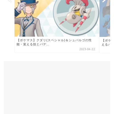
【ポケマス】クダリ(スペシャル)＆シュバルゴの性
【ポケ
能・覚える技とバデ...
えるバ
2023-04-22