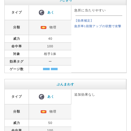
急所に当たりやすい
タイプ
あく
【効果補足】
急所率1段階アップの状態で攻撃
分類
物理
威力
40
命中率
100
対象
相手1体
効果タグ
ー
ゲージ数
ぶんまわす
追加効果なし
タイプ
あく
分類
物理
威力
50
命中率
100