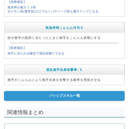
【効果補足】
急所時の威力 1.3倍
ポケモン技(通常技)だけでなくバディーズ技も威力アップとなる
技急所時こんらん付与９
技が相手の急所に当たったときに相手をこんらん状態にする
【効果補足】
相手に当たれば確定で混乱状態にできる
混乱相手自身攻撃率↑５
相手がこんらんにより相手自身を攻撃する確率を増加させる
パッシブスキル一覧
関連情報まとめ