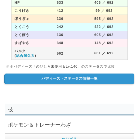
HP
633
406
／ 692
こうげき
412
99
／ 692
ぼうぎょ
136
595
／ 692
とくこう
242
422
／ 692
とくぼう
136
605
／ 692
すばやさ
348
148
／ 692
バルク
601
／ 692
502
(
総合耐久力
)
※全バディーズ「のびしろ未使用＆Lv.140」のステータスで比較
バディーズ・ステータス情報一覧
技
ポケモン＆トレーナーわざ
つじぎり