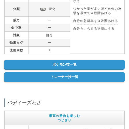
かう
つかった量が多いほど自分の攻
分類
変化
撃を最大で４段階あげる
威力
ー
自分の急所率を３段階あげる
命中率
ー
自分をこらえる状態にする
対象
自分
効果タグ
ー
使用回数
1
ポケモン技一覧
トレーナー技一覧
バディーズわざ
最高の勝負を楽しむ
つじぎり