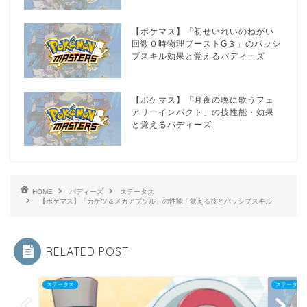
【ポケマス】「初せいれいのねがい
回数０時物理ブーストG３」のパッシ
ブスキル効果と覚えるバディーズ
【ポケマス】「月夜の晩に歌うフェ
アリーインパクト」の技性能・効果
と覚えるバディーズ
HOME
バディーズ
ステータス
【ポケマス】「カゲツ＆メガアブソル」の性能・覚える技とパッシブスキル
RELATED POST
ステータス
ステータス