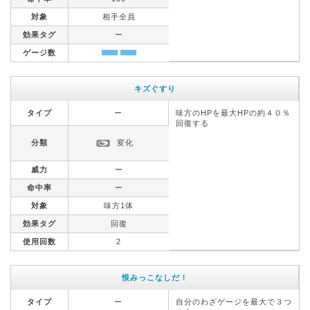
対象
相手全員
効果タグ
ー
ゲージ数
キズぐすり
タイプ
ー
味方のHPを最大HPの約４０％
回復する
分類
変化
威力
ー
命中率
ー
対象
味方1体
効果タグ
回復
使用回数
2
恨みっこなしだ！
タイプ
ー
自分のわざゲージを最大で３つ