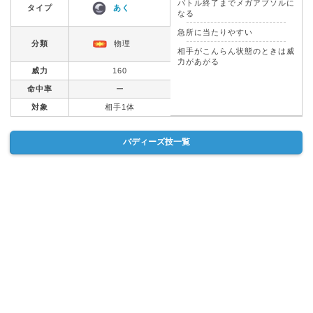
バトル終了までメガアブソルに
タイプ
あく
なる
急所に当たりやすい
分類
物理
相手がこんらん状態のときは威
力があがる
威力
160
命中率
ー
対象
相手1体
バディーズ技一覧