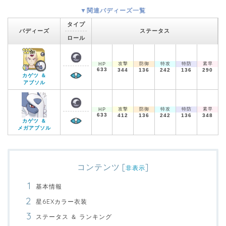
▼関連バディーズ一覧
タイプ
バディーズ
ステータス
ロール
攻撃
防御
特攻
特防
素早
HP
633
344
136
242
136
290
カゲツ ＆
アブソル
攻撃
防御
特攻
特防
素早
HP
633
412
136
242
136
348
カゲツ ＆
メガアブソル
コンテンツ
[
]
非表示
基本情報
星6EXカラー衣装
ステータス ＆ ランキング