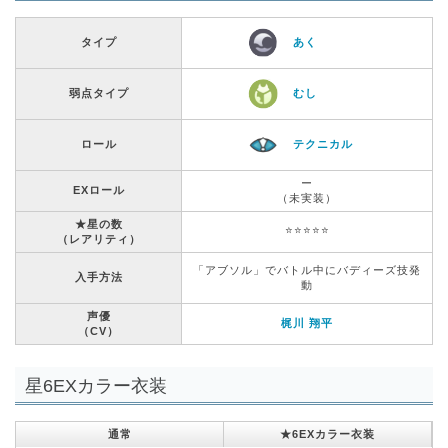
タイプ
あく
弱点タイプ
むし
ロール
テクニカル
ー
EXロール
（未実装）
★星の数
⭐️⭐️⭐️⭐️⭐️
（レアリティ）
「アブソル」でバトル中にバディーズ技発
入手方法
動
声優
梶川 翔平
（CV）
星6EXカラー衣装
通常
★6EXカラー衣装