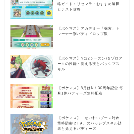
略ガイド：リセマラ・おすすめ選択
とテスト攻略
【ポケマス】アカデミー「探索」ト
レーナー別バディドロップ数
【ポケマス】N(22シーズン)＆ゾロア
ークの性能・覚える技とパッシブス
キル
【ポケマス】8月はN！30周年記念 毎
月1体バディーズ無料配布
【ポケマス】「せいれいゾーン時攻
撃時防御２↓９」のパッシブスキル効
果と覚えるバディーズ