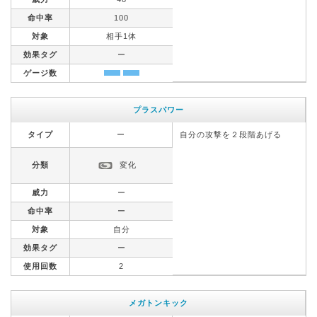
命中率
100
対象
相手1体
効果タグ
ー
ゲージ数
プラスパワー
タイプ
ー
自分の攻撃を２段階あげる
分類
変化
威力
ー
命中率
ー
対象
自分
効果タグ
ー
使用回数
2
メガトンキック