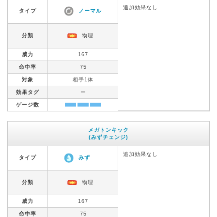
追加効果なし
タイプ
ノーマル
分類
物理
威力
167
命中率
75
対象
相手1体
効果タグ
ー
ゲージ数
メガトンキック
(みずチェンジ)
追加効果なし
タイプ
みず
分類
物理
威力
167
命中率
75