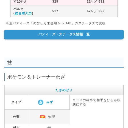
すばやさ
329
224
／ 692
バルク
575
／ 692
517
(
総合耐久力
)
※全バディーズ「のびしろ未使用＆Lv.140」のステータスで比較
バディーズ・ステータス情報一覧
技
ポケモン＆トレーナーわざ
たきのぼり
２０％の確率で相手をひるみ状
タイプ
みず
態にする
分類
物理
威力
48