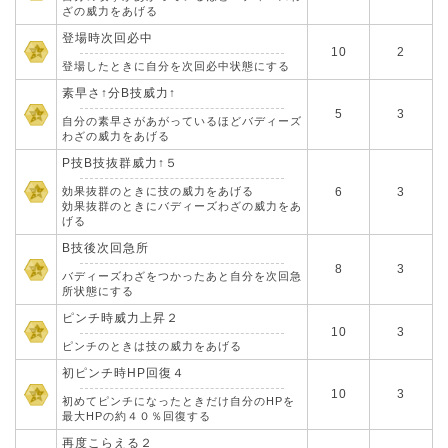
ざの威力をあげる
登場時次回必中
10
2
登場したときに自分を次回必中状態にする
素早さ↑分B技威力↑
5
3
自分の素早さがあがっているほどバディーズ
わざの威力をあげる
P技B技抜群威力↑５
効果抜群のときに技の威力をあげる
6
3
効果抜群のときにバディーズわざの威力をあ
げる
B技後次回急所
8
3
バディーズわざをつかったあと自分を次回急
所状態にする
ピンチ時威力上昇２
10
3
ピンチのときは技の威力をあげる
初ピンチ時HP回復４
10
3
初めてピンチになったときだけ自分のHPを
最大HPの約４０％回復する
再度こらえる２