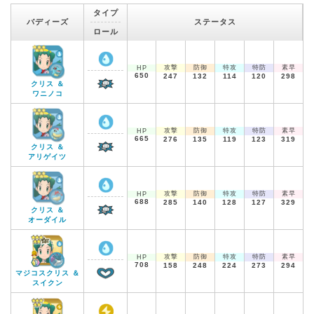
タイプ
バディーズ
ステータス
ロール
攻撃
防御
特攻
特防
素早
HP
650
247
132
114
120
298
クリス ＆
ワニノコ
攻撃
防御
特攻
特防
素早
HP
665
276
135
119
123
319
クリス ＆
アリゲイツ
攻撃
防御
特攻
特防
素早
HP
688
285
140
128
127
329
クリス ＆
オーダイル
攻撃
防御
特攻
特防
素早
HP
708
158
248
224
273
294
マジコスクリス ＆
スイクン