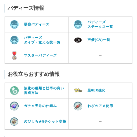
バディーズ情報
バディーズ
最強バディーズ
ステータス一覧
バディーズ
声優(CV)一覧
タイプ・覚える技一覧
マスターバディーズ
ー
お役立ちおすすめ情報
強化の種類と効率の良い
星6EX強化
育成方法
ガチャ天井の仕組み
わざのアメ使用
のびしろ★5チケット交換
ー