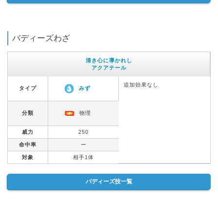
バディーズわざ
清き心に導かれし
アクアテール
追加効果なし
タイプ
みず
分類
物理
威力
250
命中率
ー
対象
相手1体
バディーズ技一覧