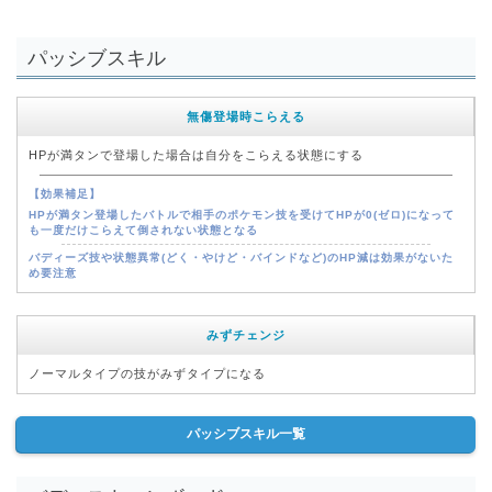
パッシブスキル
無傷登場時こらえる
HPが満タンで登場した場合は自分をこらえる状態にする
【効果補足】
HPが満タン登場したバトルで相手のポケモン技を受けてHPが0(ゼロ)になって
も一度だけこらえて倒されない状態となる
バディーズ技や状態異常(どく・やけど・バインドなど)のHP減は効果がないた
め要注意
みずチェンジ
ノーマルタイプの技がみずタイプになる
パッシブスキル一覧