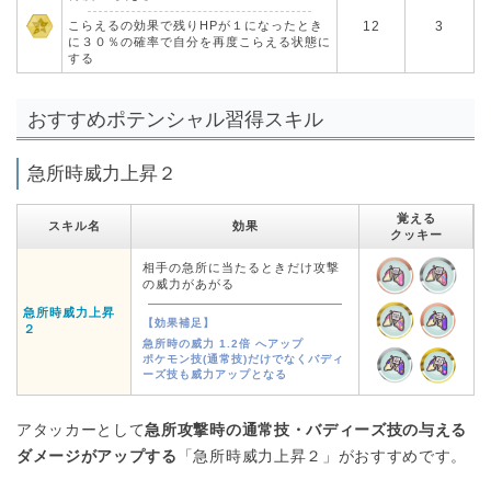
こらえるの効果で残りHPが１になったとき
12
3
に３０％の確率で自分を再度こらえる状態に
する
おすすめポテンシャル習得スキル
急所時威力上昇２
覚える
スキル名
効果
クッキー
相手の急所に当たるときだけ攻撃
の威力があがる
急所時威力上昇
【効果補足】
２
急所時の威力 1.2倍 へアップ
ポケモン技(通常技)だけでなくバディ
ーズ技も威力アップとなる
アタッカーとして
急所攻撃時の通常技・バディーズ技の与える
ダメージがアップする
「急所時威力上昇２」がおすすめです。