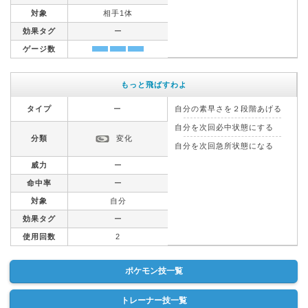
対象
相手1体
効果タグ
ー
ゲージ数
もっと飛ばすわよ
タイプ
ー
自分の素早さを２段階あげる
自分を次回必中状態にする
分類
変化
自分を次回急所状態になる
威力
ー
命中率
ー
対象
自分
効果タグ
ー
使用回数
2
ポケモン技一覧
トレーナー技一覧