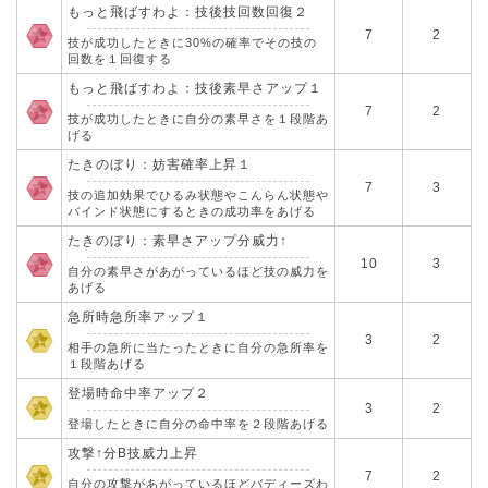
もっと飛ばすわよ：技後技回数回復２
7
2
技が成功したときに30%の確率でその技の
回数を１回復する
もっと飛ばすわよ：技後素早さアップ１
7
2
技が成功したときに自分の素早さを１段階あ
げる
たきのぼり：妨害確率上昇１
7
3
技の追加効果でひるみ状態やこんらん状態や
バインド状態にするときの成功率をあげる
たきのぼり：素早さアップ分威力↑
10
3
自分の素早さがあがっているほど技の威力を
あげる
急所時急所率アップ１
3
2
相手の急所に当たったときに自分の急所率を
１段階あげる
登場時命中率アップ２
3
2
登場したときに自分の命中率を２段階あげる
攻撃↑分B技威力上昇
7
2
自分の攻撃があがっているほどバディーズわ