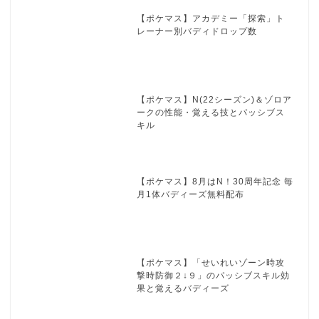
【ポケマス】アカデミー「探索」ト
レーナー別バディドロップ数
【ポケマス】N(22シーズン)＆ゾロア
ークの性能・覚える技とパッシブス
キル
【ポケマス】8月はN！30周年記念 毎
月1体バディーズ無料配布
【ポケマス】「せいれいゾーン時攻
撃時防御２↓９」のパッシブスキル効
果と覚えるバディーズ
【ポケマス】「初せいれいのねがい
回数０時物理ブーストG３」のパッシ