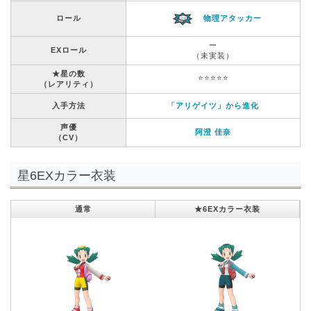
ロール
物理アタッカー
ー
EXロール
（未実装）
★星の数
⭐️⭐️⭐️⭐️⭐️
（レアリティ）
入手方法
「アリゲイツ」から進化
声優
阿澄 佳奈
（CV）
星6EXカラー衣装
通常
★6EXカラー衣装