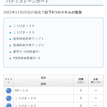
バディストーンボード
2022年11月25日の強化で
以下6つのスキルが追加
こうげき＋２０
こうげき＋２０
急所時急所率アップ１
登場時命中率アップ２
素早さ↑分B技威力↑
P技B技抜群威力↑５
項目
消費
アイコ
必要
ン
技レベル
パワー
説明
HP＋１０
0
ー
こうげき＋２０
0
ー
こうげき＋２０
0
ー