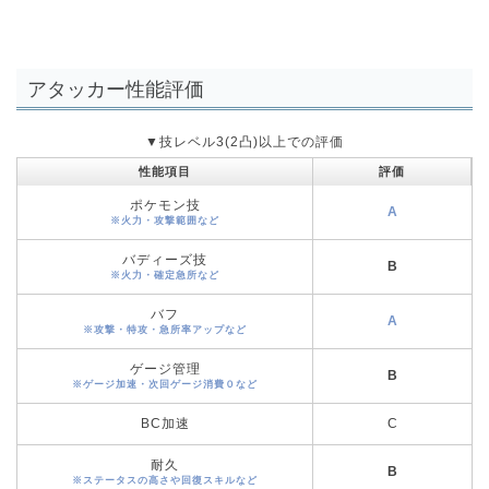
アタッカー性能評価
▼技レベル3(2凸)以上での評価
性能項目
評価
ポケモン技
A
※火力・攻撃範囲など
バディーズ技
B
※火力・確定急所など
バフ
A
※攻撃・特攻・急所率アップなど
ゲージ管理
B
※ゲージ加速・次回ゲージ消費０など
BC加速
C
耐久
B
※ステータスの高さや回復スキルなど