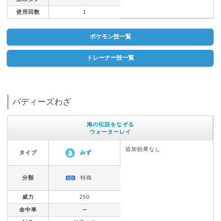
使用回数
1
ポケモン技一覧
トレーナー技一覧
バディーズわざ
海の伝説をなぞる
ウォーターレイ
追加効果なし
タイプ
みず
分類
特殊
威力
250
命中率
ー