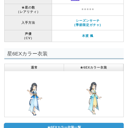
★星の数
⭐️⭐️⭐️⭐️⭐️
（レアリティ）
シーズンサーチ
入手方法
(季節限定ガチャ)
声優
本渡 楓
（CV）
星6EXカラー衣装
通常
★6EXカラー衣装
★6EXカラー衣装一覧