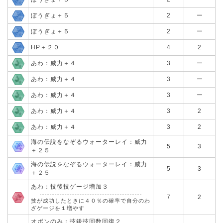
ぼうぎょ＋５
2
ー
ぼうぎょ＋５
2
ー
HP＋２０
4
2
あわ：威力＋４
3
ー
あわ：威力＋４
3
ー
あわ：威力＋４
3
ー
あわ：威力＋４
3
2
あわ：威力＋４
3
2
海の伝説をなぞるウォーターレイ：威力
5
3
＋２５
海の伝説をなぞるウォーターレイ：威力
5
3
＋２５
あわ：技後技ゲージ増加３
7
2
技が成功したときに４０％の確率で自分のわ
ざゲージを１増やす
オボンのみ：技後技回数回復２