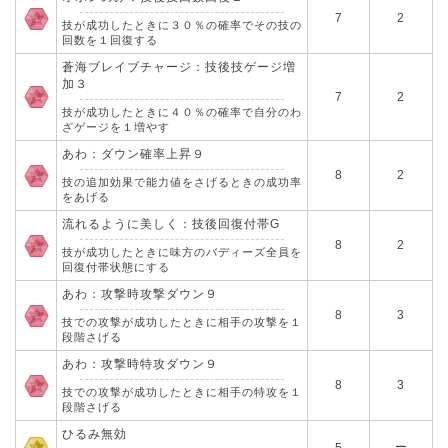
7
2
技が成功したときに３０％の確率でその技の
回数を１回復する
蒼海ブレイブチャージ：技後技ゲージ増
加３
7
2
技が成功したときに４０％の確率で自分のわ
ざゲージを１増やす
あわ：ダウン確率上昇９
8
2
技の追加効果で能力値をさげるときの成功率
をあげる
流れるように美しく：技後回復付帯G
8
2
技が成功したときに味方のバディーズ全員を
回復付帯状態にする
あわ：攻撃時攻撃ダウン９
8
3
技での攻撃が成功したときに相手の攻撃を１
段階さげる
あわ：攻撃時特攻ダウン９
8
3
技での攻撃が成功したときに相手の特攻を１
段階さげる
ひるみ無効
ー