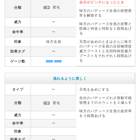
自分がピンチになったとき
変化
分類
味方のバディーズ全員の状態異
常を解除する
威力
ー
味方のバディーズ全員の攻撃と
防御と特攻と特防を１段階あげ
命中率
ー
る
対象
味方全員
天気があめのときはさらに味方
のバディーズ全員の次回物理技
威力ブーストと次回特殊技威力
効果タグ
ー
ブーストをそれぞれ１段階あげ
る
ゲージ数
流れるように美しく
タイプ
ー
天気をあめにする
自分のバディーズわざ発動可能
状態までのカウントを２減らす
分類
変化
味方のバディーズ全員の急所率
威力
ー
を３段階あげる
命中率
ー
対象
効果タグ
ー