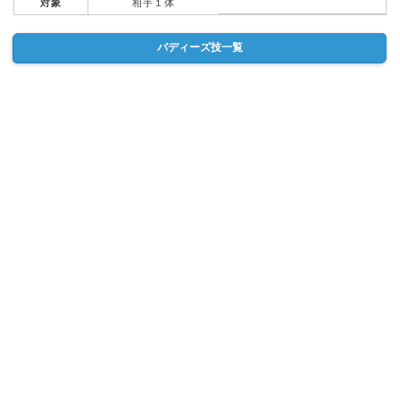
対象
相手１体
バディーズ技一覧