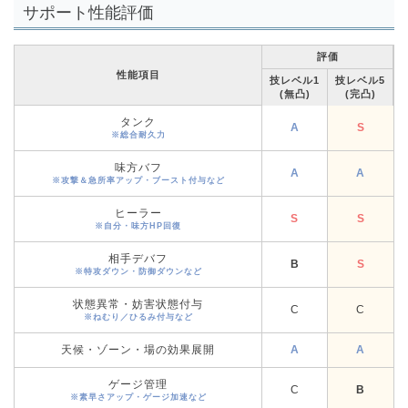
サポート性能評価
評価
性能項目
技レベル1
技レベル5
(無凸)
(完凸)
タンク
A
S
※総合耐久力
味方バフ
A
A
※攻撃＆急所率アップ・ブースト付与など
ヒーラー
S
S
※自分・味方HP回復
相手デバフ
B
S
※特攻ダウン・防御ダウンなど
状態異常・妨害状態付与
C
C
※ねむり／ひるみ付与など
天候・ゾーン・場の効果展開
A
A
ゲージ管理
C
B
※素早さアップ・ゲージ加速など