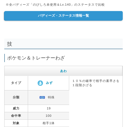
※全バディーズ「のびしろ未使用＆Lv.140」のステータスで比較
バディーズ・ステータス情報一覧
技
ポケモン＆トレーナーわざ
あわ
１０％の確率で相手の素早さを
タイプ
みず
１段階さげる
分類
特殊
威力
19
命中率
100
対象
相手1体