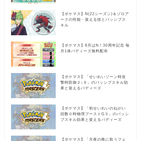
【ポケマス】N(22シーズン)＆ゾロア
ークの性能・覚える技とパッシブス
キル
【ポケマス】8月はN！30周年記念 毎
月1体バディーズ無料配布
【ポケマス】「せいれいゾーン時攻
撃時防御２↓９」のパッシブスキル効
果と覚えるバディーズ
【ポケマス】「初せいれいのねがい
回数０時物理ブーストG３」のパッシ
ブスキル効果と覚えるバディーズ
【ポケマス】「月夜の晩に歌うフェ