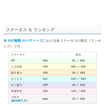
ステータス ＆ ランキング
全 692種類 のバディーズ
における各ステータスの順位（ランキ
ング）です。
ステータス
順位
HP
690
91
／ 692
こうげき
159
682
／ 692
ぼうぎょ
309
30
／ 692
とくこう
201
544
／ 692
とくぼう
309
29
／ 692
すばやさ
352
123
／ 692
バルク
23
／ 692
868
(
総合耐久力
)