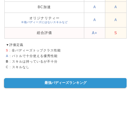
BC加速
A
A
オリジナリティー
A
A
※他バディーズにはないスキルなど
総合評価
A+
S
▼評価定義
S
: 全バディーズトップクラス性能
A
: バトルで十分使える優秀性能
B
: スキルは持っているが不十分
C
: スキルなし
最強バディーズランキング