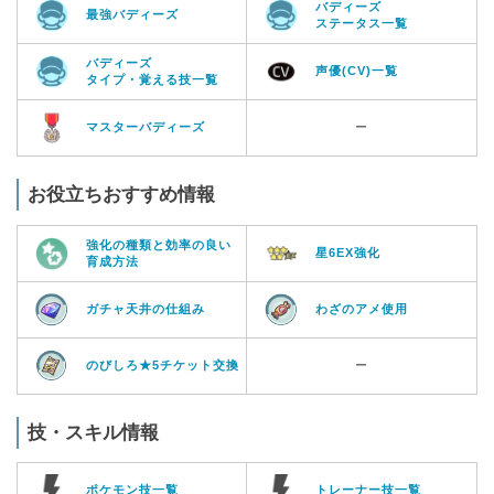
バディーズ
最強バディーズ
ステータス一覧
バディーズ
声優(CV)一覧
タイプ・覚える技一覧
マスターバディーズ
ー
お役立ちおすすめ情報
強化の種類と効率の良い
星6EX強化
育成方法
ガチャ天井の仕組み
わざのアメ使用
のびしろ★5チケット交換
ー
技・スキル情報
ポケモン技一覧
トレーナー技一覧