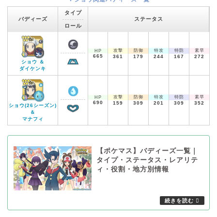
タイプ
バディーズ
ステータス
ロール
攻撃
防御
特攻
特防
素早
HP
665
361
179
244
167
272
ショウ ＆
ダイケンキ
攻撃
防御
特攻
特防
素早
HP
690
159
309
201
309
352
ショウ(26シーズン)
＆
マナフィ
【ポケマス】バディーズ一覧｜
タイプ・ステータス・レアリテ
ィ・役割・地方別情報