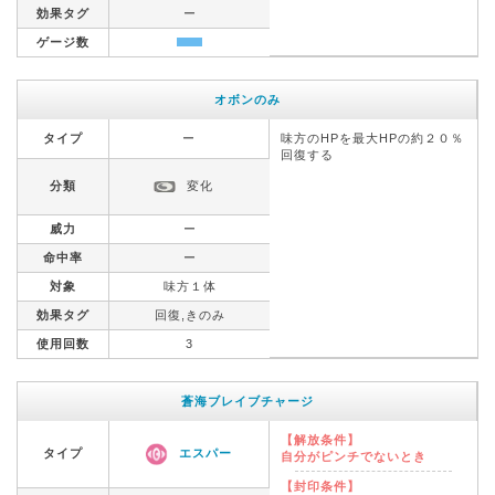
効果タグ
ー
ゲージ数
オボンのみ
タイプ
ー
味方のHPを最大HPの約２０％
回復する
分類
変化
威力
ー
命中率
ー
対象
味方１体
効果タグ
回復,きのみ
使用回数
3
蒼海ブレイブチャージ
【解放条件】
タイプ
エスパー
自分がピンチでないとき
【封印条件】