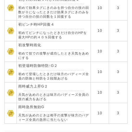
初めて効果タグにきのみを持つ自分の技の回
10
3
数が０になったときだけ効果タグにきのみを
持つ自分の技の回数を１回復する
初ピンチ時HP回復４
10
3
初めてピンチになったときだけ自分のHPを
最大HPの約４０％回復する
初攻撃時雨化
10
3
初めて技での攻撃が成功したとき天気をあめ
にする
初登場時防御特防↑G２
10
3
初めて登場したときだけ味方のバディーズ全
員の防御と特防を２段階あげる
雨時威力上昇G２
10
3
天気があめのときは味方のバディーズ全員の
技の威力をあげる
雨時急所無効G
10
3
天気があめのときは相手の攻撃が味方のバデ
ィーズ全員の急所に当たらない