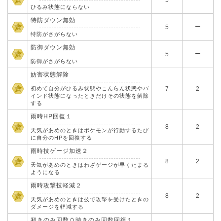
5
ひるみ状態にならない
特防ダウン無効
ー
5
特防がさがらない
防御ダウン無効
ー
5
防御がさがらない
妨害状態解除
初めて自分がひるみ状態やこんらん状態やバ
7
2
インド状態になったときだけその状態を解除
する
雨時HP回復１
8
2
天気があめのときはポケモンが行動するたび
に自分のHPを回復する
雨時技ゲージ加速２
8
2
天気があめのときはわざゲージが早くたまる
ようになる
雨時攻撃技軽減２
8
2
天気があめのときは技で攻撃を受けたときの
ダメージを軽減する
初きのみ回数０時きのみ回数回復１