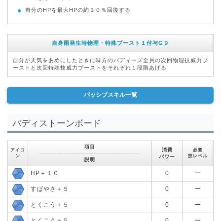
自分のHPを最大HPの約３０％回復する
自身雨発生時物理・特殊ブースト１付与G９
自分が天気をあめにしたときに味方のバディーズ全員の次回物理技威力ブ
ーストと次回特殊技威力ブーストをそれぞれ１段階あげる
パッシブスキル一覧
バディストーンボード
項目
消費
アイコ
必要
ン
技レベル
パワー
説明
HP＋１０
0
ー
すばやさ＋５
0
ー
とくこう＋５
0
ー
とくこう＋５
0
ー