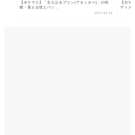
【ポケ
【ポケマス】「主人公＆プリン(アタッカー)」の性
ディス
能・覚える技とパッ...
2021-03-26