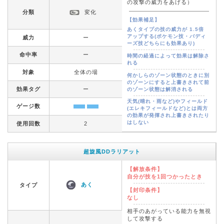
の攻撃の威力をあげる）
分類
変化
【効果補足】
あくタイプの技の威力が 1.5倍
アップする(ポケモン技・バディ
威力
ー
ーズ技どちらにも効果あり)
命中率
ー
時間の経過によって効果は解除さ
れる
対象
全体の場
何かしらのゾーン状態のときに別
のゾーンにすると上書きされて前
効果タグ
ー
のゾーン状態は解消される
天気(晴れ・雨など)やフィールド
ゲージ数
(エレキフィールドなど)とは両方
の効果が発揮され上書きされたり
はしない
使用回数
2
超旋風DDラリアット
【解放条件】
自分が技を1回つかったとき
あく
タイプ
【封印条件】
なし
相手のあがっている能力を無視
して攻撃する