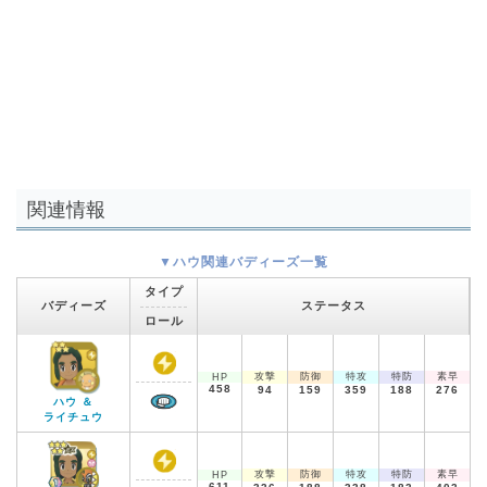
関連情報
▼ハウ関連バディーズ一覧
タイプ
バディーズ
ステータス
ロール
攻撃
防御
特攻
特防
素早
HP
458
94
159
359
188
276
ハウ ＆
ライチュウ
攻撃
防御
特攻
特防
素早
HP
611