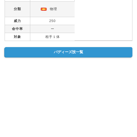
分類
物理
威力
250
命中率
ー
対象
相手１体
バディーズ技一覧