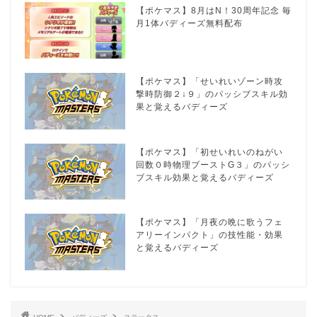
【ポケマス】8月はN！30周年記念 毎
月1体バディーズ無料配布
【ポケマス】「せいれいゾーン時攻
撃時防御２↓９」のパッシブスキル効
果と覚えるバディーズ
【ポケマス】「初せいれいのねがい
回数０時物理ブーストG３」のパッシ
ブスキル効果と覚えるバディーズ
【ポケマス】「月夜の晩に歌うフェ
アリーインパクト」の技性能・効果
と覚えるバディーズ