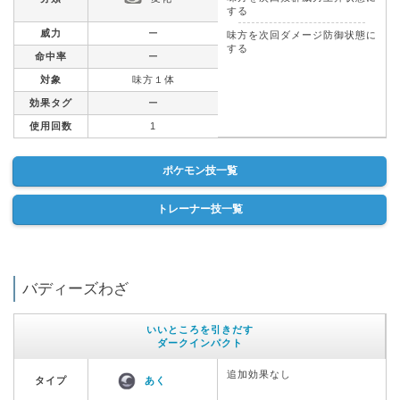
する
威力
ー
味方を次回ダメージ防御状態に
する
命中率
ー
対象
味方１体
効果タグ
ー
使用回数
1
ポケモン技一覧
トレーナー技一覧
バディーズわざ
いいところを引きだす
ダークインパクト
追加効果なし
タイプ
あく