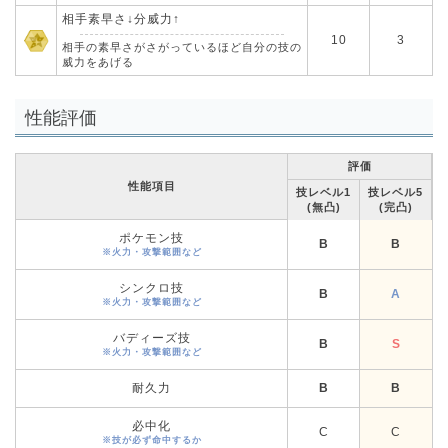
相手素早さ↓分威力↑
10
3
相手の素早さがさがっているほど自分の技の
威力をあげる
性能評価
評価
性能項目
技レベル1
技レベル5
(無凸)
(完凸)
ポケモン技
B
B
※火力・攻撃範囲など
シンクロ技
B
A
※火力・攻撃範囲など
バディーズ技
B
S
※火力・攻撃範囲など
耐久力
B
B
必中化
C
C
※技が必ず命中するか