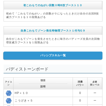
初こわもてのねがい回数０時B技ブースト１０
初めて「こわもてのねがい」の回数が０になったときだけ自分の次回B技
威力ブーストを１０段階あげる
自身こわもてゾーン発生時物理ブースト１付与G９
自分がこわもてゾーンを発生させたときに味方のバディーズ全員の次回物
理技威力ブーストを１段階あげる
パッシブスキル一覧
バディストーンボード
項目
消費
アイコ
必要
ン
技レベル
パワー
説明
HP＋１０
0
ー
こうげき＋５
0
ー