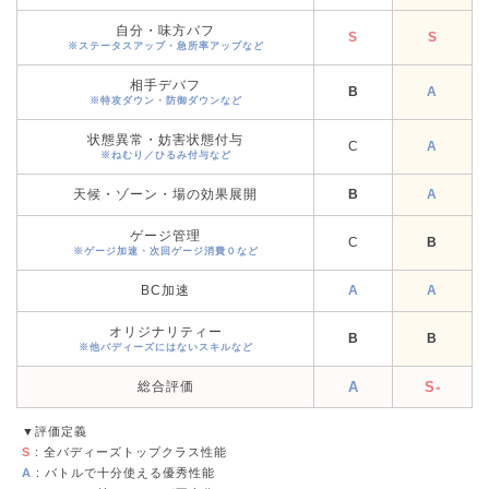
自分・味方バフ
S
S
※ステータスアップ・急所率アップなど
相手デバフ
B
A
※特攻ダウン・防御ダウンなど
状態異常・妨害状態付与
C
A
※ねむり／ひるみ付与など
天候・ゾーン・場の効果展開
B
A
ゲージ管理
C
B
※ゲージ加速・次回ゲージ消費０など
BC加速
A
A
オリジナリティー
B
B
※他バディーズにはないスキルなど
総合評価
A
S-
▼評価定義
S
: 全バディーズトップクラス性能
A
: バトルで十分使える優秀性能