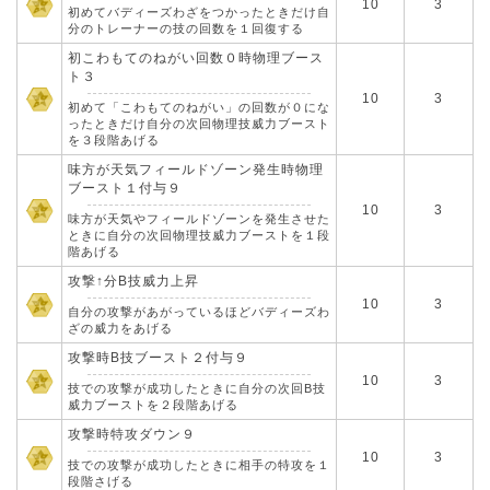
10
3
初めてバディーズわざをつかったときだけ自
分のトレーナーの技の回数を１回復する
初こわもてのねがい回数０時物理ブース
ト３
10
3
初めて「こわもてのねがい」の回数が０にな
ったときだけ自分の次回物理技威力ブースト
を３段階あげる
味方が天気フィールドゾーン発生時物理
ブースト１付与９
10
3
味方が天気やフィールドゾーンを発生させた
ときに自分の次回物理技威力ブーストを１段
階あげる
攻撃↑分B技威力上昇
10
3
自分の攻撃があがっているほどバディーズわ
ざの威力をあげる
攻撃時B技ブースト２付与９
10
3
技での攻撃が成功したときに自分の次回B技
威力ブーストを２段階あげる
攻撃時特攻ダウン９
10
3
技での攻撃が成功したときに相手の特攻を１
段階さげる