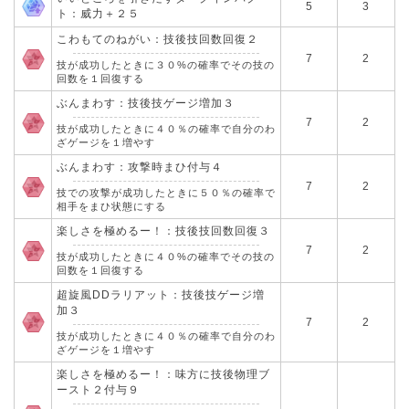
5
3
ト：威力＋２５
こわもてのねがい：技後技回数回復２
7
2
技が成功したときに３０%の確率でその技の
回数を１回復する
ぶんまわす：技後技ゲージ増加３
7
2
技が成功したときに４０％の確率で自分のわ
ざゲージを１増やす
ぶんまわす：攻撃時まひ付与４
7
2
技での攻撃が成功したときに５０％の確率で
相手をまひ状態にする
楽しさを極めるー！：技後技回数回復３
7
2
技が成功したときに４０%の確率でその技の
回数を１回復する
超旋風DDラリアット：技後技ゲージ増
加３
7
2
技が成功したときに４０％の確率で自分のわ
ざゲージを１増やす
楽しさを極めるー！：味方に技後物理ブ
ースト２付与９