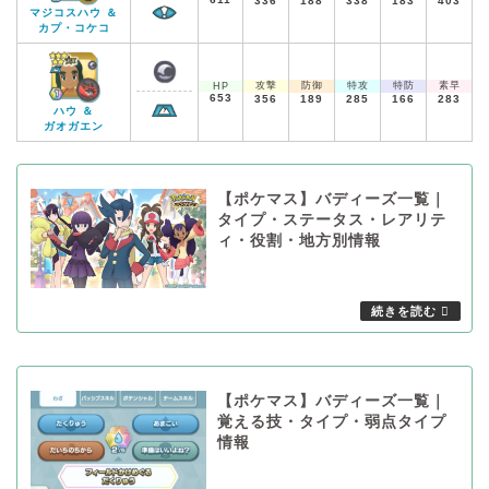
336
188
338
183
403
マジコスハウ ＆
カプ・コケコ
攻撃
防御
特攻
特防
素早
HP
653
356
189
285
166
283
ハウ ＆
ガオガエン
【ポケマス】バディーズ一覧｜
タイプ・ステータス・レアリテ
ィ・役割・地方別情報
【ポケマス】バディーズ一覧｜
覚える技・タイプ・弱点タイプ
情報