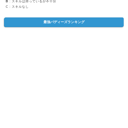
B
: スキルは持っているが不十分
C
: スキルなし
最強バディーズランキング