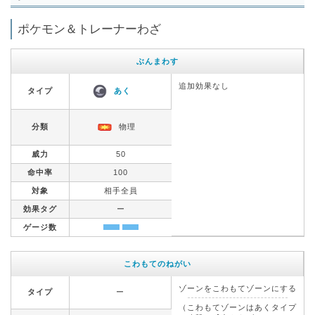
ポケモン＆トレーナーわざ
ぶんまわす
追加効果なし
タイプ
あく
分類
物理
威力
50
命中率
100
対象
相手全員
効果タグ
ー
ゲージ数
こわもてのねがい
ゾーンをこわもてゾーンにする
タイプ
ー
（こわもてゾーンはあくタイプ