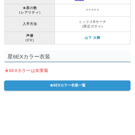
★星の数
⭐️⭐️⭐️⭐️⭐️
（レアリティ）
ミックスBサーチ
入手方法
(限定ガチャ)
声優
山下 大輝
（CV）
星6EXカラー衣装
★6EXカラーは未実装
★6EXカラー衣装一覧