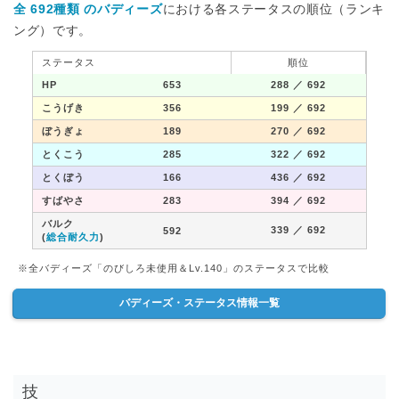
全 692種類 のバディーズ
における各ステータスの順位（ランキ
ング）です。
ステータス
順位
HP
653
288
／ 692
こうげき
356
199
／ 692
ぼうぎょ
189
270
／ 692
とくこう
285
322
／ 692
とくぼう
166
436
／ 692
すばやさ
283
394
／ 692
バルク
339
／ 692
592
(
総合耐久力
)
※全バディーズ「のびしろ未使用＆Lv.140」のステータスで比較
バディーズ・ステータス情報一覧
技