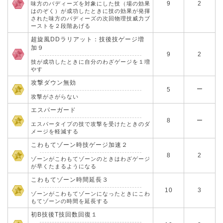
9
2
味方のバディーズを対象にした技（場の効果
はのぞく）が成功したときに技の効果が発揮
された味方のバディーズの次回物理技威力ブ
ーストを２段階あげる
超旋風DDラリアット：技後技ゲージ増
加９
9
2
技が成功したときに自分のわざゲージを１増
やす
攻撃ダウン無効
ー
5
攻撃がさがらない
エスパーガード
8
ー
エスパータイプの技で攻撃を受けたときのダ
メージを軽減する
こわもてゾーン時技ゲージ加速２
8
2
ゾーンがこわもてゾーンのときはわざゲージ
が早くたまるようになる
こわもてゾーン時間延長３
10
3
ゾーンがこわもてゾーンになったときにこわ
もてゾーンの時間を延長する
初B技後T技回数回復１