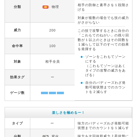
相手の防御と素早さを１段階さ
分類
物理
げる
対象が複数の場合でも技の威力
がさがらない
威力
200
この技で攻撃するときに自分の
「こわもてのねがい」の残り回
数が１以上のときはその回数を
１減らして以下のすべての効果
命中率
100
を発揮する
ゾーンをこわもてゾーン
にする
対象
相手全員
（こわもてゾーンはあく
タイプの攻撃の威力をあ
げる）
効果タグ
ー
自分のバディーズわざ発
動可能状態までのカウン
トを２減らす
ゲージ数
楽しさを極めるー！
タイプ
ー
味方のバディーズわざ発動可能
状態までのカウントを１減らす
味方を次回抜群威力上昇状態に
分類
変化