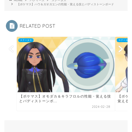
HOME
バディーズ
ステータス
【ポケマス】ハウ＆ガオガエンの性能・覚える技とバディストーンボード
RELATED POST
ステータス
ステータス
【ポケマス】オモダカ＆キラフロルの性能・覚える技
【ポケ
とバディストーンボ...
覚える技
2024-02-28