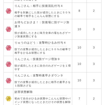
りんごさん：相手に技後混乱付与４
8
2
相手を対象にした技が成功したときに５０％
の確率で相手をこんらん状態にする
お待ちどおさま！：技後場に技ゲージ加
速９
10
3
技が成功したときに味方全体の場をわざゲー
ジ加速状態にする
りゅうのはどう：攻撃時ひるみ付与４
10
3
技での攻撃が成功したときに５０％の確率で
相手をひるみ状態にする
りんごさん：技後技ゲージ増加９
10
3
技が成功したときに自分のわざゲージを１増
やす
りんごさん：攻撃時素早さダウン９
10
3
技での攻撃が成功したときに相手の素早さを
１段階さげる
妨害状態解除
初めて自分がひるみ状態やこんらん状態やバ
7
2
インド状態になったときだけその状態を解除