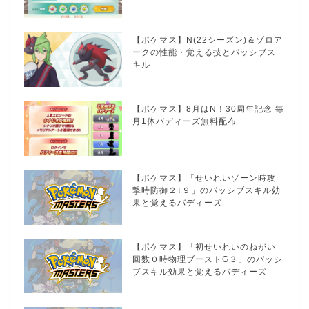
【ポケマス】N(22シーズン)＆ゾロア
ークの性能・覚える技とパッシブス
キル
【ポケマス】8月はN！30周年記念 毎
月1体バディーズ無料配布
【ポケマス】「せいれいゾーン時攻
撃時防御２↓９」のパッシブスキル効
果と覚えるバディーズ
【ポケマス】「初せいれいのねがい
回数０時物理ブーストG３」のパッシ
ブスキル効果と覚えるバディーズ