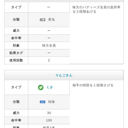
タイプ
ー
味方のバディーズ全員の急所率
を２段階あげる
分類
変化
威力
ー
命中率
ー
対象
味方全員
効果タグ
ー
使用回数
2
りんごさん
相手の特防を１段階さげる
タイプ
くさ
分類
特殊
威力
30
命中率
100
対象
相手1体