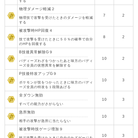
する
物理ダメージ軽減２
7
2
物理技で攻撃を受けたときのダメージを軽減
する
被攻撃時HP回復４
8
2
技で攻撃を受けたときに５０％の確率で自分
のHPを回復する
B技後異常解除G９
10
2
バディーズわざをつかったあと味方のバディ
ーズ全員の状態異常を解除する
P技後特攻アップG９
10
3
ポケモンが技をつかったときに味方のバディ
ーズ全員の特攻を１段階あげる
全ダウン無効
10
3
すべての能力がさがらない
急所無効
10
3
相手の攻撃が急所に当たらない
被攻撃時技ゲージ増加９
10
3
技で攻撃を受けたときに自分のわざゲージを