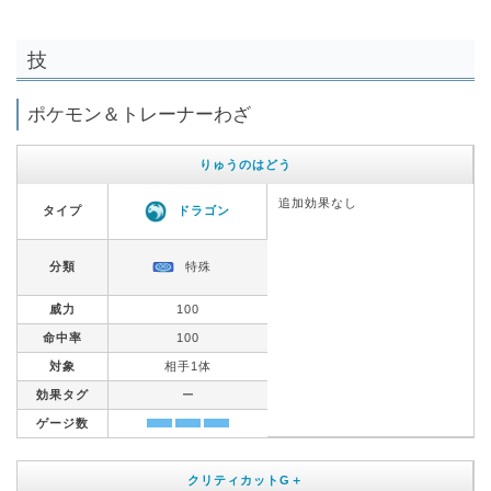
技
ポケモン＆トレーナーわざ
りゅうのはどう
追加効果なし
タイプ
ドラゴン
分類
特殊
威力
100
命中率
100
対象
相手1体
効果タグ
ー
ゲージ数
クリティカットG＋