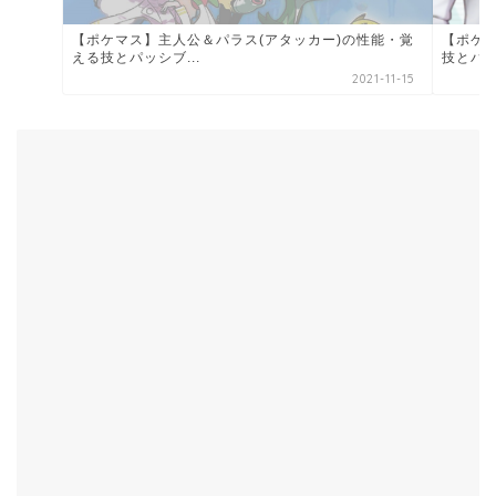
【ポケ
【ポケマス】主人公＆パラス(アタッカー)の性能・覚
技とバデ
える技とパッシブ...
2021-11-15