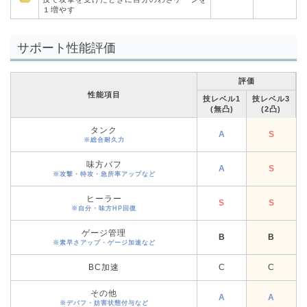
１増やす
サポート性能評価
評価
性能項目
技レベル1
技レベル3
(無凸)
(2凸)
タンク
A
S
※総合耐久力
味方バフ
A
S
※攻撃・特攻・急所率アップなど
ヒーラー
S
S
※自分・味方HP回復
ゲージ管理
B
B
※素早さアップ・ゲージ加速など
BC加速
C
C
その他
A
A
※デバフ・妨害状態付与など