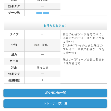
効果タグ
ー
ゲージ数
お待ちどおさま！
タイプ
ー
自分のわざゲージをその場にい
る味方のバディーズ１組につき
２増やす
分類
変化
(マルチプレイのときは味方の
プレイヤー全員のわざゲージを
２増やす)
威力
ー
味方のバディーズ全員の防御を
命中率
ー
３段階あげる
対象
味方全員
効果タグ
ー
使用回数
2
ポケモン技一覧
トレーナー技一覧