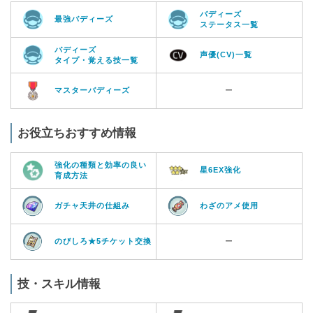
バディーズ
最強バディーズ
ステータス一覧
バディーズ
声優(CV)一覧
タイプ・覚える技一覧
マスターバディーズ
ー
お役立ちおすすめ情報
強化の種類と効率の良い
星6EX強化
育成方法
ガチャ天井の仕組み
わざのアメ使用
のびしろ★5チケット交換
ー
技・スキル情報