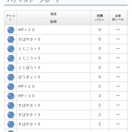
項目
消費
アイコ
必要
ン
技レベル
パワー
説明
HP＋１０
0
ー
すばやさ＋５
0
ー
とくこう＋５
0
ー
とくこう＋５
0
ー
とくぼう＋５
0
ー
ぼうぎょ＋５
0
ー
HP＋１０
2
ー
HP＋１０
2
ー
すばやさ＋５
2
ー
すばやさ＋５
2
ー
すばやさ＋５
2
ー