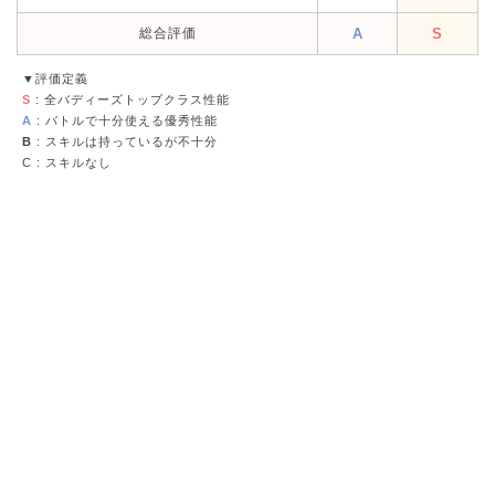
総合評価
A
S
▼評価定義
S
: 全バディーズトップクラス性能
A
: バトルで十分使える優秀性能
B
: スキルは持っているが不十分
C
: スキルなし