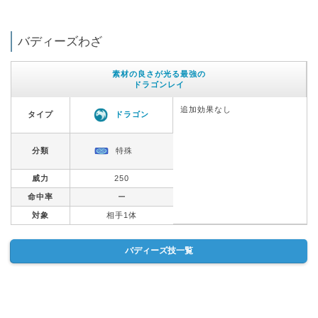
バディーズわざ
素材の良さが光る最強の
ドラゴンレイ
追加効果なし
タイプ
ドラゴン
分類
特殊
威力
250
命中率
ー
対象
相手1体
バディーズ技一覧