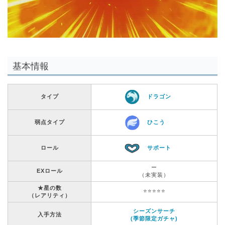
基本情報
タイプ
ドラゴン
弱点タイプ
ひこう
ロール
サポート
ー
EXロール
（未実装）
★星の数
⭐️⭐️⭐️⭐️⭐️
（レアリティ）
シーズンサーチ
入手方法
(季節限定ガチャ)