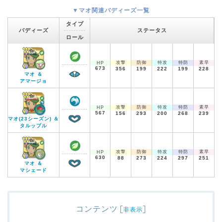
▼マオ関連バディーズ一覧
タイプ
バディーズ
ステータス
ロール
攻撃
防御
特攻
特防
素早
HP
673
356
199
222
199
228
マオ ＆
アマージョ
攻撃
防御
特攻
特防
素早
HP
567
156
293
200
268
239
マオ(23シーズン) ＆
タルップル
攻撃
防御
特攻
特防
素早
HP
630
88
273
224
297
251
マオ ＆
マシェード
コンテンツ
[
]
非表示