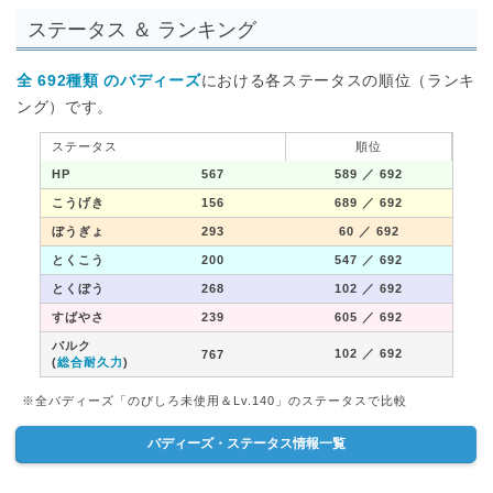
ステータス ＆ ランキング
全 692種類 のバディーズ
における各ステータスの順位（ランキ
ング）です。
ステータス
順位
HP
567
589
／ 692
こうげき
156
689
／ 692
ぼうぎょ
293
60
／ 692
とくこう
200
547
／ 692
とくぼう
268
102
／ 692
すばやさ
239
605
／ 692
バルク
102
／ 692
767
(
総合耐久力
)
※全バディーズ「のびしろ未使用＆Lv.140」のステータスで比較
バディーズ・ステータス情報一覧