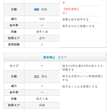
き
【封印条件】
分類
特殊
なし
威力
500
攻撃が必ず命中する
命中率
ー
相手をやけど状態にする
対象
相手１体
効果タグ
必中
使用回数
1
湯加減は どう？
タイプ
ー
味方のHPを最大HPの約４０％
回復する
味方を次回ダメージ防御状態に
分類
変化
する
威力
ー
味方をこらえる状態にする
命中率
ー
対象
味方１体
効果タグ
回復