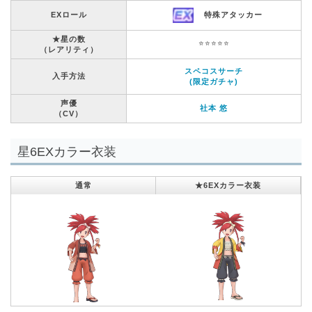
EXロール
特殊アタッカー
★星の数
⭐️⭐️⭐️⭐️⭐️
（レアリティ）
スペコスサーチ
入手方法
(限定ガチャ)
声優
社本 悠
（CV）
星6EXカラー衣装
通常
★6EXカラー衣装