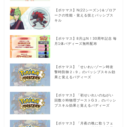
【ポケマス】N(22シーズン)＆ゾロア
ークの性能・覚える技とパッシブス
キル
【ポケマス】8月はN！30周年記念 毎
月1体バディーズ無料配布
【ポケマス】「せいれいゾーン時攻
撃時防御２↓９」のパッシブスキル効
果と覚えるバディーズ
【ポケマス】「初せいれいのねがい
回数０時物理ブーストG３」のパッシ
ブスキル効果と覚えるバディーズ
【ポケマス】「月夜の晩に歌うフェ