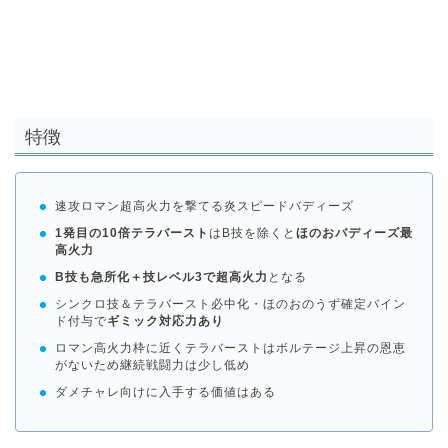
特徴
速攻ロマン超高火力を撃てる炎スピードバディーズ
1発目の10倍テラバースト
はB技を除くと
ほのおバディーズ最
高火力
B技も急所化＋技レベル3で超高火力
となる
シンクロ技＆テラバースト必中化・ほのおのうず確定バイン
ド付与で
ギミック対応力あり
ロマン高火力枠に近くテラバーストはボルテージ上昇の恩恵
がないため継続戦闘力は少し低め
ダメチャレ向けに入手する価値はある