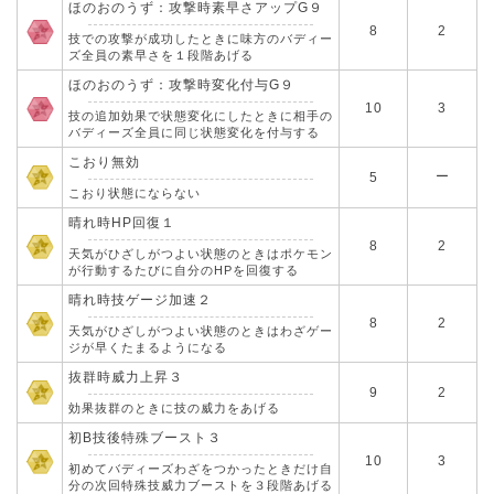
ほのおのうず：攻撃時素早さアップG９
8
2
技での攻撃が成功したときに味方のバディー
ズ全員の素早さを１段階あげる
ほのおのうず：攻撃時変化付与G９
10
3
技の追加効果で状態変化にしたときに相手の
バディーズ全員に同じ状態変化を付与する
こおり無効
ー
5
こおり状態にならない
晴れ時HP回復１
8
2
天気がひざしがつよい状態のときはポケモン
が行動するたびに自分のHPを回復する
晴れ時技ゲージ加速２
8
2
天気がひざしがつよい状態のときはわざゲー
ジが早くたまるようになる
抜群時威力上昇３
9
2
効果抜群のときに技の威力をあげる
初B技後特殊ブースト３
10
3
初めてバディーズわざをつかったときだけ自
分の次回特殊技威力ブーストを３段階あげる