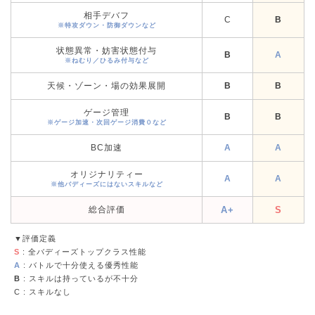
相手デバフ
C
B
※特攻ダウン・防御ダウンなど
状態異常・妨害状態付与
B
A
※ねむり／ひるみ付与など
天候・ゾーン・場の効果展開
B
B
ゲージ管理
B
B
※ゲージ加速・次回ゲージ消費０など
BC加速
A
A
オリジナリティー
A
A
※他バディーズにはないスキルなど
総合評価
A+
S
▼評価定義
S
: 全バディーズトップクラス性能
A
: バトルで十分使える優秀性能
B
: スキルは持っているが不十分
C
: スキルなし