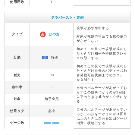
使用回数
1
テラバースト・赤銅
攻撃が必ず命中する
タイプ
ほのお
対象が複数の場合でも技の威力
がさがらない
初めてこの技での攻撃が成功し
たときだけ相手を特殊技ブレイ
分類
特殊
ク状態にする
初めてこの技での攻撃が成功し
たときだけ自分のバディーズわ
威力
80
ざ発動可能状態までのカウント
を３減らす
命中率
ー
自分のボルテージがあがってお
らずこの技をつかうのが2回目
以下のときは威力が１０倍にな
対象
相手全員
る
自分のボルテージがあがってい
効果タグ
必中
るかこの技をつかうのが３回目
以上のときは自分を次回ゲージ
ゲージ数
消費０状態にする