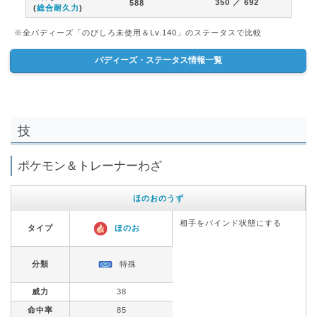
350
／ 692
588
(
総合耐久力
)
※全バディーズ「のびしろ未使用＆Lv.140」のステータスで比較
バディーズ・ステータス情報一覧
技
ポケモン＆トレーナーわざ
ほのおのうず
相手をバインド状態にする
タイプ
ほのお
分類
特殊
威力
38
命中率
85