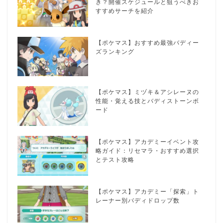
き？開催スケジュールと狙うべきお
すすめサーチを紹介
【ポケマス】おすすめ最強バディー
ズランキング
【ポケマス】ミヅキ＆アシレーヌの
性能・覚える技とバディストーンボ
ード
【ポケマス】アカデミーイベント攻
略ガイド：リセマラ・おすすめ選択
とテスト攻略
【ポケマス】アカデミー「探索」ト
レーナー別バディドロップ数