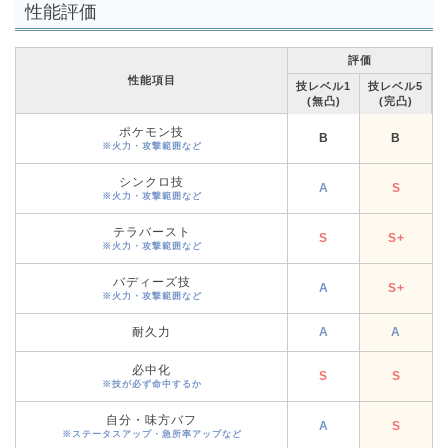
性能評価
評価
性能項目
技レベル1
技レベル5
(無凸)
(完凸)
ポケモン技
B
B
※火力・攻撃範囲など
シンクロ技
A
S
※火力・攻撃範囲など
テラバースト
S
S+
※火力・攻撃範囲など
バディーズ技
A
S+
※火力・攻撃範囲など
耐久力
A
A
必中化
S
S
※技が必ず命中するか
自分・味方バフ
A
S
※ステータスアップ・急所率アップなど