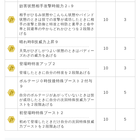
妨害状態相手攻撃時能力２↓９
相手がひるみ状態やこんらん状態やバインド
状態のときは技での攻撃が成功したときに相
10
3
手の攻撃と防御と特攻と特防と素早さと命中
率と回避率の中からどれかひとつを２段階さ
げる
晴れ時B技威力上昇９
10
3
天気がひざしがつよい状態のときはバディー
ズわざの威力をあげる
登場時特攻アップ２
10
3
登場したときに自分の特攻を２段階あげる
ボルテージ０時技後特殊ブースト２付与
９
10
5
自分のボルテージがあがっていないときは技
が成功したときに自分の次回特殊技威力ブー
ストを２段階あげる
初登場時特殊ブースト２
10
5
初めて登場したときだけ自分の次回特殊技威
力ブーストを２段階あげる