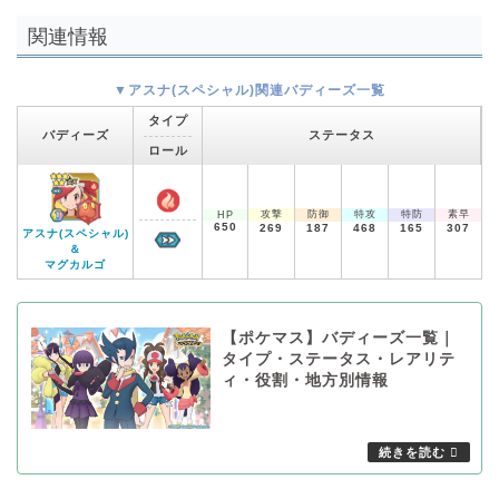
関連情報
▼アスナ(スペシャル)関連バディーズ一覧
タイプ
バディーズ
ステータス
ロール
攻撃
防御
特攻
特防
素早
HP
650
269
187
468
165
307
アスナ(スペシャル)
＆
マグカルゴ
【ポケマス】バディーズ一覧｜
タイプ・ステータス・レアリテ
ィ・役割・地方別情報