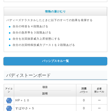
情熱の湯けむり
バディーズテラスタルしたときに以下のすべての効果を発揮する
自分の特攻を４段階あげる
自分の急所率を３段階あげる
自分を次回抜群威力上昇状態にする
自分の次回特殊技威力ブーストを２段階あげる
パッシブスキル一覧
バディストーンボード
項目
消費
アイコ
必要
ン
技レベル
パワー
説明
HP＋１０
0
ー
すばやさ＋５
0
ー