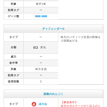
対象
相手1体
効果タグ
ー
ゲージ数
ディフェンダーG
タイプ
ー
味方のバディーズ全員の防御を
２段階あげる
分類
変化
威力
ー
命中率
ー
対象
味方全員
効果タグ
ー
使用回数
2
温熱のれんごく
【解放条件】
タイプ
ほのお
自分のボルテージが１以上のと