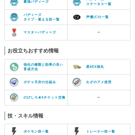
最強バディーズ
ステータス一覧
バディーズ
声優(CV)一覧
タイプ・覚える技一覧
マスターバディーズ
ー
お役立ちおすすめ情報
強化の種類と効率の良い
星6EX強化
育成方法
ガチャ天井の仕組み
わざのアメ使用
のびしろ★5チケット交換
ー
技・スキル情報
ポケモン技一覧
トレーナー技一覧