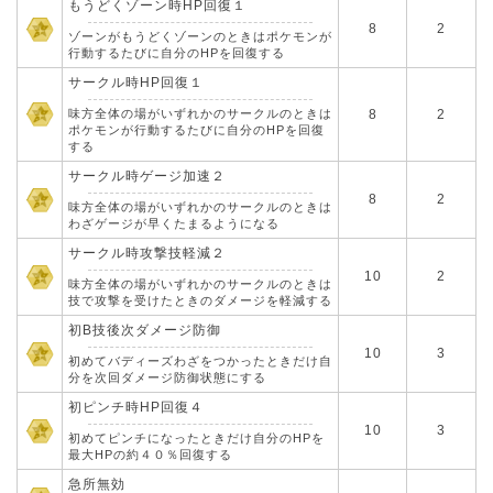
もうどくゾーン時HP回復１
8
2
ゾーンがもうどくゾーンのときはポケモンが
行動するたびに自分のHPを回復する
サークル時HP回復１
味方全体の場がいずれかのサークルのときは
8
2
ポケモンが行動するたびに自分のHPを回復
する
サークル時ゲージ加速２
8
2
味方全体の場がいずれかのサークルのときは
わざゲージが早くたまるようになる
サークル時攻撃技軽減２
10
2
味方全体の場がいずれかのサークルのときは
技で攻撃を受けたときのダメージを軽減する
初B技後次ダメージ防御
10
3
初めてバディーズわざをつかったときだけ自
分を次回ダメージ防御状態にする
初ピンチ時HP回復４
10
3
初めてピンチになったときだけ自分のHPを
最大HPの約４０％回復する
急所無効