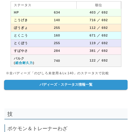
ステータス
順位
HP
634
403
／ 692
こうげき
140
716
／ 692
ぼうぎょ
255
112
／ 692
とくこう
160
671
／ 692
とくぼう
255
119
／ 692
すばやさ
284
381
／ 692
バルク
122
／ 692
740
(
総合耐久力
)
※全バディーズ「のびしろ未使用＆Lv.140」のステータスで比較
バディーズ・ステータス情報一覧
技
ポケモン＆トレーナーわざ