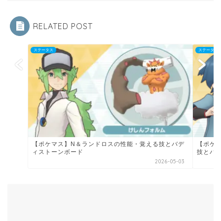
RELATED POST
ステータス
ステータス
【ポケマス】N＆ランドロスの性能・覚える技とバデ
【ポケ
ィストーンボード
技とパ
2026-05-03