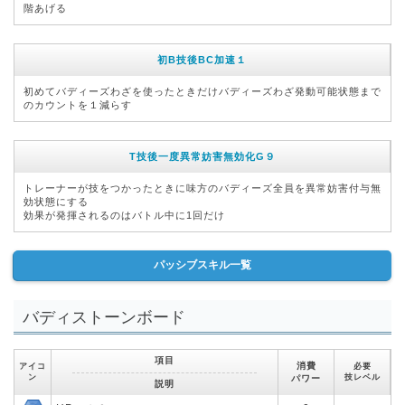
階あげる
初B技後BC加速１
初めてバディーズわざを使ったときだけバディーズわざ発動可能状態まで
のカウントを１減らす
T技後一度異常妨害無効化G９
トレーナーが技をつかったときに味方のバディーズ全員を異常妨害付与無
効状態にする
効果が発揮されるのはバトル中に1回だけ
パッシブスキル一覧
バディストーンボード
項目
消費
アイコ
必要
ン
技レベル
パワー
説明