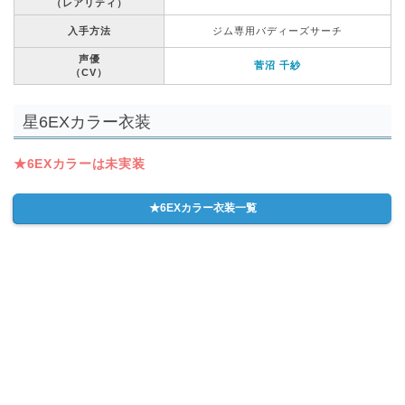
（レアリティ）
入手方法
ジム専用バディーズサーチ
声優
菅沼 千紗
（CV）
星6EXカラー衣装
★6EXカラーは未実装
★6EXカラー衣装一覧