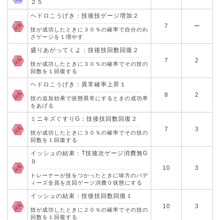
２５
ヘドロこうげき：技後技ゲージ増加２
7
ー
技が成功したときに３０％の確率で自分のわ
ざゲージを１増やす
盛りあがってくよ：技後技回数回復２
7
2
技が成功したときに３０％の確率でその技の
回数を１回復する
ヘドロこうげき：異常確率上昇１
8
2
技の追加効果で状態異常にするときの成功率
をあげる
ミニキズぐすりG：技後技回数回復２
7
3
技が成功したときに３０％の確率でその技の
回数を１回復する
イッシュの結束：T技後次ゲージ消費無G
９
10
3
トレーナーが技をつかったときに味方のバデ
ィーズ全員を次回ゲージ消費０状態にする
イッシュの結束：技後技回数回復１
10
3
技が成功したときに２０％の確率でその技の
回数を１回復する