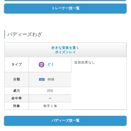
トレーナー技一覧
バディーズわざ
好きな音楽を貫く
ポイズンレイ
追加効果なし
タイプ
どく
分類
特殊
威力
250
命中率
ー
対象
相手１体
バディーズ技一覧