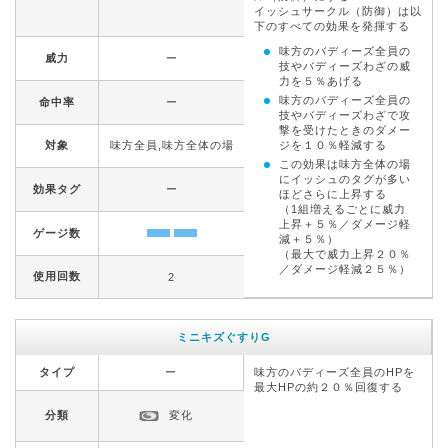
イッシュサークル（防御）は以
下のすべての効果を発揮する
味方のバディーズ全員の
威力
ー
技やバディーズわざの威
力を５％あげる
味方のバディーズ全員の
命中率
ー
技やバディーズわざで攻
撃を受けたときのダメー
ジを１０％軽減する
対象
味方全員,味方全体の場
この効果は味方全体の場
にイッシュのタグが多い
効果タグ
ー
ほどさらに上昇する
（1組増えるごとに威力
上昇＋５％／ダメージ軽
ゲージ数
減＋５％）
（最大で威力上昇２０％
／ダメージ軽減２５％）
使用回数
2
ミニキズぐすりG
タイプ
ー
味方のバディーズ全員のHPを
最大HPの約２０％回復する
分類
変化