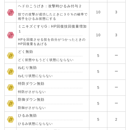
ヘドロこうげき：攻撃時ひるみ付与２
10
3
技での攻撃が成功したときに３０％の確率で
相手をひるみ状態にする
ミニキズぐすりG：HP回復技回復量増加
１
10
3
HPを回復させる技を自分がつかったときの
HP回復量をあげる
どく無効
ー
5
どく状態やもうどく状態にならない
ねむり無効
ー
5
ねむり状態にならない
特防ダウン無効
ー
5
特防がさがらない
防御ダウン無効
ー
5
防御がさがらない
ひるみ無効
5
2
ひるみ状態にならない