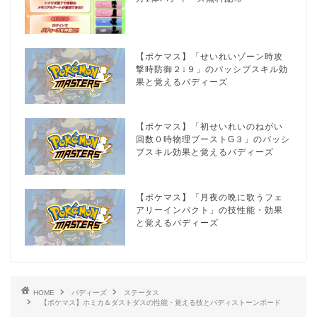
【ポケマス】「せいれいゾーン時攻
撃時防御２↓９」のパッシブスキル効
果と覚えるバディーズ
【ポケマス】「初せいれいのねがい
回数０時物理ブーストG３」のパッシ
ブスキル効果と覚えるバディーズ
【ポケマス】「月夜の晩に歌うフェ
アリーインパクト」の技性能・効果
と覚えるバディーズ
HOME
バディーズ
ステータス
【ポケマス】ホミカ＆ダストダスの性能・覚える技とバディストーンボード