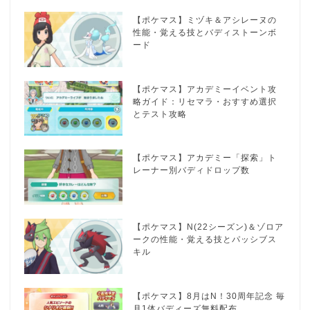
【ポケマス】ミヅキ＆アシレーヌの
性能・覚える技とバディストーンボ
ード
【ポケマス】アカデミーイベント攻
略ガイド：リセマラ・おすすめ選択
とテスト攻略
【ポケマス】アカデミー「探索」ト
レーナー別バディドロップ数
【ポケマス】N(22シーズン)＆ゾロア
ークの性能・覚える技とパッシブス
キル
【ポケマス】8月はN！30周年記念 毎
月1体バディーズ無料配布