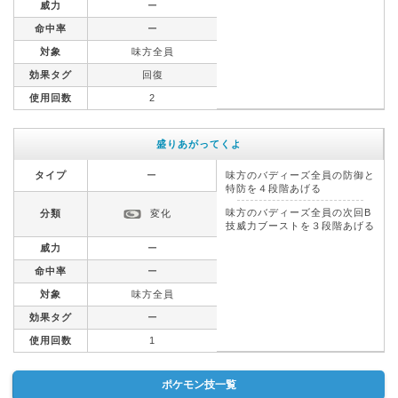
威力
ー
命中率
ー
対象
味方全員
効果タグ
回復
使用回数
2
盛りあがってくよ
タイプ
ー
味方のバディーズ全員の防御と
特防を４段階あげる
味方のバディーズ全員の次回B
分類
変化
技威力ブーストを３段階あげる
威力
ー
命中率
ー
対象
味方全員
効果タグ
ー
使用回数
1
ポケモン技一覧