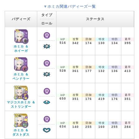
▼ホミカ関連バディーズ一覧
タイプ
バディーズ
ステータス
ロール
攻撃
防御
特攻
特防
素早
HP
516
342
174
130
134
395
ホミカ ＆
ホイーガ
攻撃
防御
特攻
特防
素早
HP
528
361
177
132
136
413
ホミカ ＆
ペンドラー
攻撃
防御
特攻
特防
素早
HP
650
351
176
419
176
351
マジコスホミカ ＆
ストリンダー
攻撃
防御
特攻
特防
素早
HP
634
140
255
160
255
284
ホミカ ＆
ダストダス