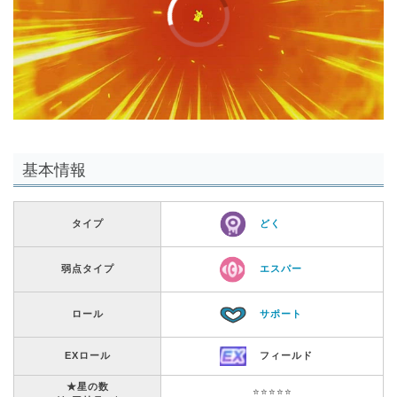
00:00
/
01:00
基本情報
タイプ
どく
弱点タイプ
エスパー
ロール
サポート
EXロール
フィールド
★星の数
⭐️⭐️⭐️⭐️⭐️