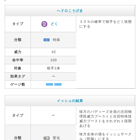
ヘドロこうげき
３０％の確率で相手をどく状態
タイプ
どく
にする
分類
特殊
威力
42
命中率
100
対象
相手1体
効果タグ
ー
ゲージ数
イッシュの結束
味方のバディーズ全員の次回物
タイプ
ー
理技威力ブーストと次回特殊技
威力ブーストをそれぞれ１段階
あげる
味方全体の場をイッシュサーク
分類
変化
ル（防御）にする