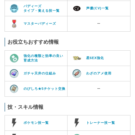
バディーズ
声優(CV)一覧
タイプ・覚える技一覧
マスターバディーズ
ー
お役立ちおすすめ情報
強化の種類と効率の良い
星6EX強化
育成方法
ガチャ天井の仕組み
わざのアメ使用
のびしろ★5チケット交換
ー
技・スキル情報
ポケモン技一覧
トレーナー技一覧