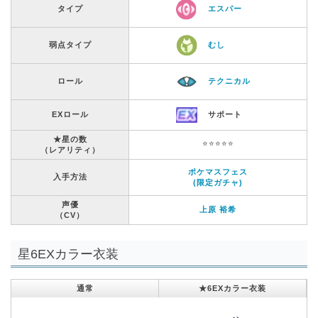
タイプ
エスパー
弱点タイプ
むし
ロール
テクニカル
EXロール
サポート
★星の数
⭐️⭐️⭐️⭐️⭐️
（レアリティ）
ポケマスフェス
入手方法
(限定ガチャ)
声優
上原 裕希
（CV）
星6EXカラー衣装
通常
★6EXカラー衣装