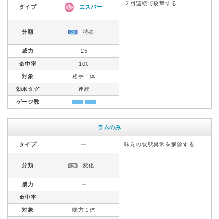
２回連続で攻撃する
タイプ
エスパー
分類
特殊
威力
25
命中率
100
対象
相手１体
効果タグ
連続
ゲージ数
ラムのみ
タイプ
ー
味方の状態異常を解除する
分類
変化
威力
ー
命中率
ー
対象
味方１体