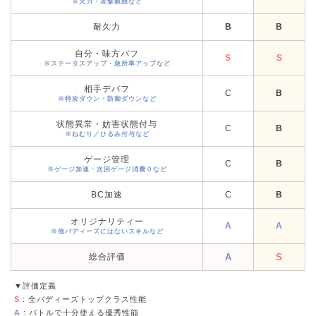
※火力・攻撃範囲など
耐久力
B
B
自分・味方バフ
S
S
※ステータスアップ・急所率アップなど
相手デバフ
C
B
※特攻ダウン・防御ダウンなど
状態異常・妨害状態付与
C
B
※ねむり／ひるみ付与など
ゲージ管理
C
B
※ゲージ加速・次回ゲージ消費０など
BC加速
C
B
オリジナリティー
A
A
※他バディーズにはないスキルなど
総合評価
A
S
▼評価定義
S
: 全バディーズトップクラス性能
A
: バトルで十分使える優秀性能