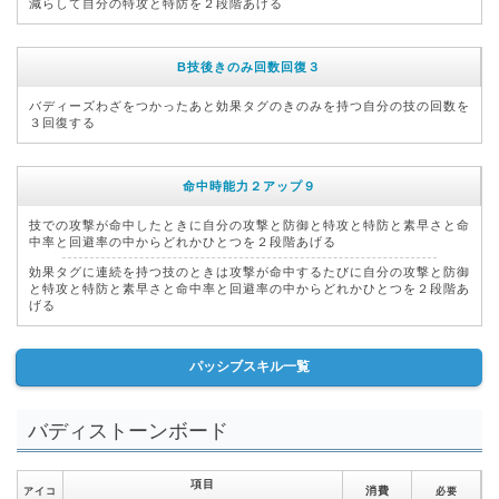
減らして自分の特攻と特防を２段階あげる
B技後きのみ回数回復３
バディーズわざをつかったあと効果タグのきのみを持つ自分の技の回数を
３回復する
命中時能力２アップ９
技での攻撃が命中したときに自分の攻撃と防御と特攻と特防と素早さと命
中率と回避率の中からどれかひとつを２段階あげる
効果タグに連続を持つ技のときは攻撃が命中するたびに自分の攻撃と防御
と特攻と特防と素早さと命中率と回避率の中からどれかひとつを２段階あ
げる
パッシブスキル一覧
バディストーンボード
項目
消費
アイコ
必要