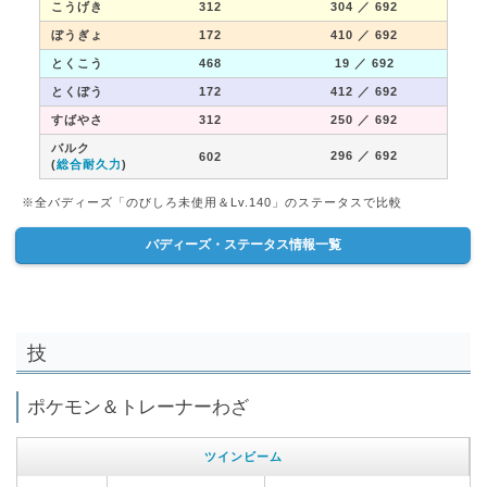
こうげき
312
304
／ 692
ぼうぎょ
172
410
／ 692
とくこう
468
19
／ 692
とくぼう
172
412
／ 692
すばやさ
312
250
／ 692
バルク
296
／ 692
602
(
総合耐久力
)
※全バディーズ「のびしろ未使用＆Lv.140」のステータスで比較
バディーズ・ステータス情報一覧
技
ポケモン＆トレーナーわざ
ツインビーム