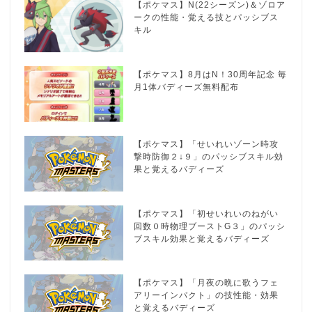
【ポケマス】N(22シーズン)＆ゾロア
ークの性能・覚える技とパッシブス
キル
【ポケマス】8月はN！30周年記念 毎
月1体バディーズ無料配布
【ポケマス】「せいれいゾーン時攻
撃時防御２↓９」のパッシブスキル効
果と覚えるバディーズ
【ポケマス】「初せいれいのねがい
回数０時物理ブーストG３」のパッシ
ブスキル効果と覚えるバディーズ
【ポケマス】「月夜の晩に歌うフェ
アリーインパクト」の技性能・効果
と覚えるバディーズ