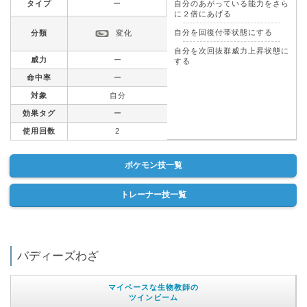
タイプ
ー
自分のあがっている能力をさら
に２倍にあげる
自分を回復付帯状態にする
分類
変化
自分を次回抜群威力上昇状態に
威力
ー
する
命中率
ー
対象
自分
効果タグ
ー
使用回数
2
ポケモン技一覧
トレーナー技一覧
バディーズわざ
マイペースな生物教師の
ツインビーム