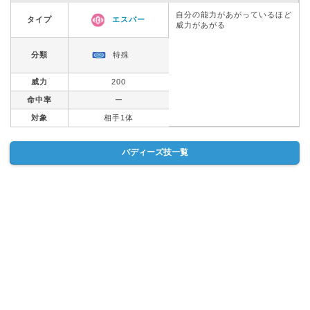
自分の能力があがっているほど
タイプ
エスパー
威力があがる
分類
特殊
威力
200
命中率
ー
対象
相手1体
バディーズ技一覧