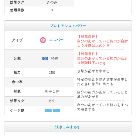
効果タグ
きのみ
使用回数
3
プロトアシストパワー
【解放条件】
エスパー
タイプ
自分のあがっている能力が合計
１０段階以上のとき
【封印条件】
分類
特殊
自分のあがっている能力が合計
９段階以下のとき
攻撃が必ず命中する
威力
150
特定の場合を除き攻撃が命中し
命中率
ー
たときに急所に当たる
対象
相手１体
自分の能力があがっているほど
威力があがる
効果タグ
必中
自分のあがっている能力をすべ
て消費する
ゲージ数
注ぎこみまあす