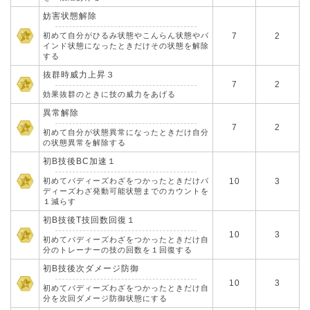
妨害状態解除
初めて自分がひるみ状態やこんらん状態やバ
7
2
インド状態になったときだけその状態を解除
する
抜群時威力上昇３
7
2
効果抜群のときに技の威力をあげる
異常解除
7
2
初めて自分が状態異常になったときだけ自分
の状態異常を解除する
初B技後BC加速１
初めてバディーズわざをつかったときだけバ
10
3
ディーズわざ発動可能状態までのカウントを
１減らす
初B技後T技回数回復１
10
3
初めてバディーズわざをつかったときだけ自
分のトレーナーの技の回数を１回復する
初B技後次ダメージ防御
10
3
初めてバディーズわざをつかったときだけ自
分を次回ダメージ防御状態にする