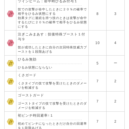
ツインビーム：命中時ひるみ付与１
技での攻撃が命中したときに２０％の確率で
相手をひるみ状態にする
8
3
効果タグに連続を持つ技のときは攻撃が命中
するたびに２０％の確率で相手をひるみ状態
にする
注ぎこみまあす：技後特殊ブースト１付
与９
10
4
技が成功したときに自分の次回特殊技威力ブ
ーストを１段階あげる
ひるみ無効
ー
5
ひるみ状態にならない
くさガード
7
2
くさタイプの技で攻撃を受けたときのダメー
ジを軽減する
ゴーストガード
7
2
ゴーストタイプの技で攻撃を受けたときのダ
メージを軽減する
初ピンチ時回避率↑１
7
2
初めてピンチになったときだけ自分の回避率
を１段階あげる