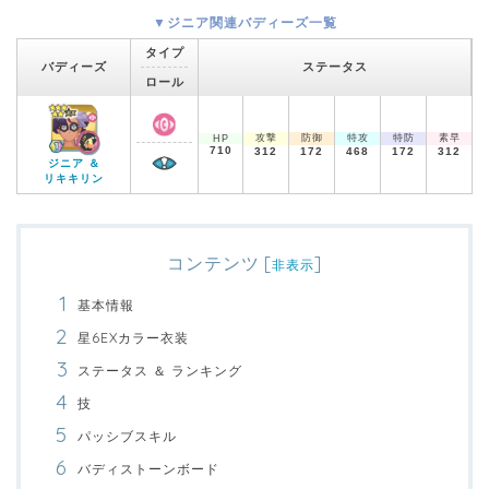
▼ジニア関連バディーズ一覧
タイプ
バディーズ
ステータス
ロール
攻撃
防御
特攻
特防
素早
HP
710
312
172
468
172
312
ジニア ＆
リキキリン
コンテンツ
[
]
非表示
基本情報
星6EXカラー衣装
ステータス ＆ ランキング
技
パッシブスキル
バディストーンボード