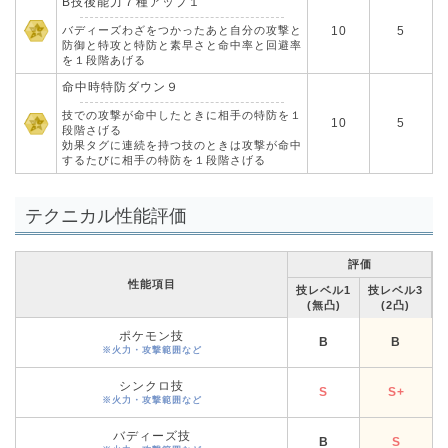
B技後能力７種アップ１
バディーズわざをつかったあと自分の攻撃と
10
5
防御と特攻と特防と素早さと命中率と回避率
を１段階あげる
命中時特防ダウン９
技での攻撃が命中したときに相手の特防を１
10
5
段階さげる
効果タグに連続を持つ技のときは攻撃が命中
するたびに相手の特防を１段階さげる
テクニカル性能評価
評価
性能項目
技レベル1
技レベル3
(無凸)
(2凸)
ポケモン技
B
B
※火力・攻撃範囲など
シンクロ技
S
S+
※火力・攻撃範囲など
バディーズ技
B
S