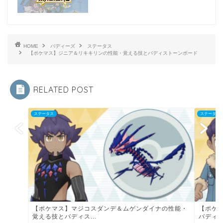
HOME
バディーズ
ステータス
【ポケマス】ジニア＆リキキリンの性能・覚える技とバディストーンボード
RELATED POST
ステータス
ステータス
【ポケマス】マジコスダンデ＆ムゲンダイナの性能・
【ポケ
覚える技とバディス...
バディス