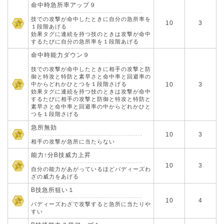
命中時急所率アップ９
技での攻撃が命中したときに自分の急所率を
10
3
１段階あげる
効果タグに連続を持つ技のときは攻撃が命中
するたびに自分の急所率を１段階あげる
命中時能力ダウン９
技での攻撃が命中したときに相手の攻撃と防
御と特攻と特防と素早さと命中率と回避率の
中からどれかひとつを１段階さげる
10
3
効果タグに連続を持つ技のときは攻撃が命中
するたびに相手の攻撃と防御と特攻と特防と
素早さと命中率と回避率の中からどれかひと
つを１段階さげる
急所無効
10
3
相手の攻撃が急所に当たらない
能力↑分B技威力上昇
10
3
自分の能力があがっているほどバディーズわ
ざの威力をあげる
B技急所狙い１
10
4
バディーズわざで攻撃すると急所に当たりや
すい