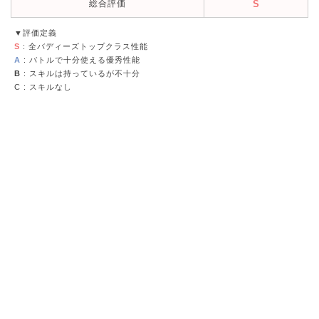
総合評価
S
▼評価定義
S
: 全バディーズトップクラス性能
A
: バトルで十分使える優秀性能
B
: スキルは持っているが不十分
C
: スキルなし