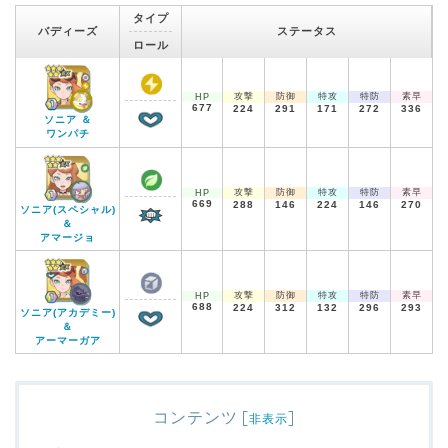
タイプ
バディーズ
ステータス
ロール
攻撃
防御
特攻
特防
素早
HP
677
224
291
171
272
336
ソニア ＆
ワンパチ
攻撃
防御
特攻
特防
素早
HP
669
288
146
224
146
270
ソニア(スペシャル)
＆
アマージョ
攻撃
防御
特攻
特防
素早
HP
688
224
312
132
296
293
ソニア(アカデミー)
＆
アーマーガア
コンテンツ
[
]
非表示