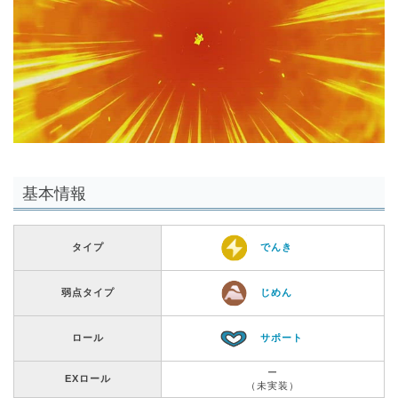
00:00
/
01:00
基本情報
タイプ
でんき
弱点タイプ
じめん
ロール
サポート
ー
EXロール
（未実装）