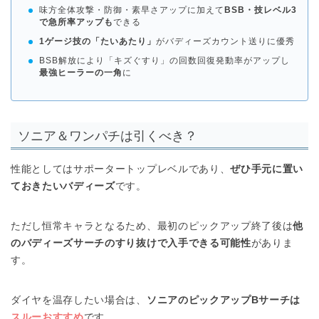
味方全体攻撃・防御・素早さアップに加えて
BSB・技レベル3
で急所率アップも
できる
1ゲージ技の「たいあたり」
がバディーズカウント送りに優秀
BSB解放により「キズぐすり」の回数回復発動率がアップし
最強ヒーラーの一角
に
ソニア＆ワンパチは引くべき？
性能としてはサポータートップレベルであり、
ぜひ手元に置い
ておきたいバディーズ
です。
ただし恒常キャラとなるため、最初のピックアップ終了後は
他
のバディーズサーチのすり抜けで入手できる可能性
がありま
す。
ダイヤを温存したい場合は、
ソニアのピックアップBサーチは
スルーおすすめ
です。