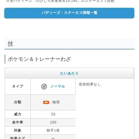
※全バディーズ「のびしろ未使用＆Lv.140」のステータスで比較
バディーズ・ステータス情報一覧
技
ポケモン＆トレーナーわざ
たいあたり
追加効果なし
タイプ
ノーマル
分類
物理
威力
25
命中率
100
対象
相手1体
効果タグ
ー