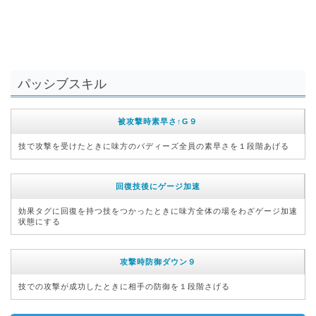
パッシブスキル
被攻撃時素早さ↑G９
技で攻撃を受けたときに味方のバディーズ全員の素早さを１段階あげる
回復技後にゲージ加速
効果タグに回復を持つ技をつかったときに味方全体の場をわざゲージ加速
状態にする
攻撃時防御ダウン９
技での攻撃が成功したときに相手の防御を１段階さげる