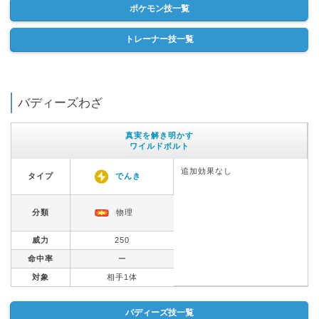
ポケモン技一覧
トレーナー技一覧
バディーズわざ
真実を解き明かす
ワイルドボルト
追加効果なし
タイプ
でんき
分類
物理
威力
250
命中率
ー
対象
相手1体
バディーズ技一覧