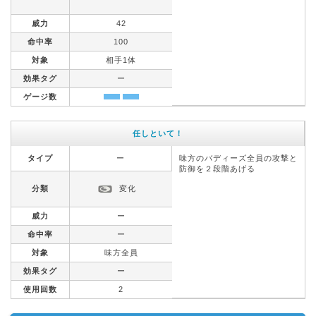
威力
42
命中率
100
対象
相手1体
効果タグ
ー
ゲージ数
任しといて！
タイプ
ー
味方のバディーズ全員の攻撃と
防御を２段階あげる
分類
変化
威力
ー
命中率
ー
対象
味方全員
効果タグ
ー
使用回数
2