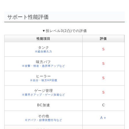
サポート性能評価
▼技レベル3(2凸)での評価
性能項目
評価
タンク
S
※総合耐久力
味方バフ
S
※攻撃・特攻・急所率アップなど
ヒーラー
S
※自分・味方HP回復
ゲージ管理
S
※素早さアップ・ゲージ加速など
BC加速
C
その他
A＋
※デバフ・妨害状態付与など