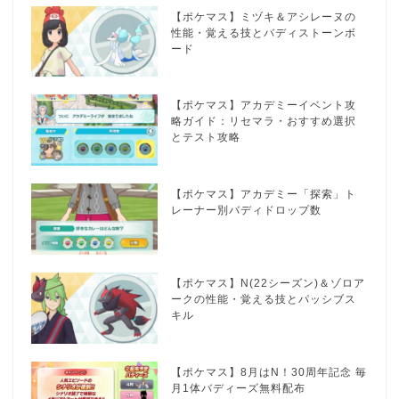
【ポケマス】ミヅキ＆アシレーヌの
性能・覚える技とバディストーンボ
ード
【ポケマス】アカデミーイベント攻
略ガイド：リセマラ・おすすめ選択
とテスト攻略
【ポケマス】アカデミー「探索」ト
レーナー別バディドロップ数
【ポケマス】N(22シーズン)＆ゾロア
ークの性能・覚える技とパッシブス
キル
【ポケマス】8月はN！30周年記念 毎
月1体バディーズ無料配布