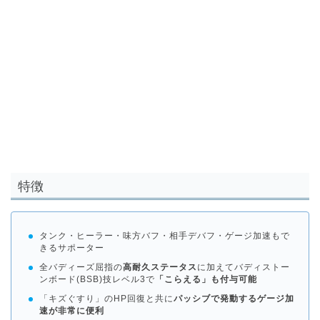
特徴
タンク・ヒーラー・味方バフ・相手デバフ・ゲージ加速もで
きるサポーター
全バディーズ屈指の
高耐久ステータス
に加えてバディストー
ンボード(BSB)技レベル3で
「こらえる」も付与可能
「キズぐすり」のHP回復と共に
パッシブで発動するゲージ加
速が非常に便利