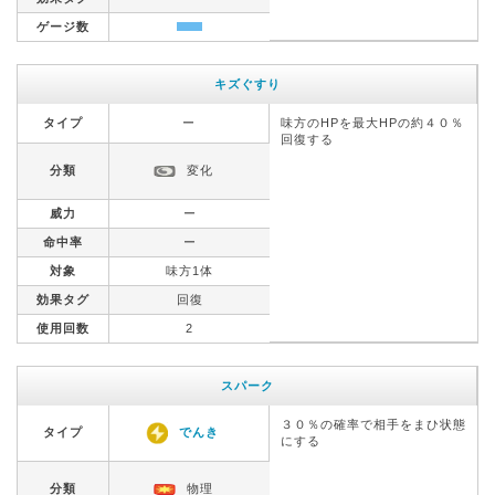
ゲージ数
キズぐすり
タイプ
ー
味方のHPを最大HPの約４０％
回復する
分類
変化
威力
ー
命中率
ー
対象
味方1体
効果タグ
回復
使用回数
2
スパーク
３０％の確率で相手をまひ状態
タイプ
でんき
にする
分類
物理