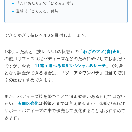
「たいあたり」で「ひるみ」付与
登場時「こらえる」付与
できるかぎり技レベル3を目指しましょう。
1体引いたあと（技レベル1の状態）の「
わざのアメ(青)★5
」
の使用はフェス限定バディーズなどのために確保しておきたい
ですが、今後「
11連＋選べる星5スペシャルBサーチ
」で対象
となり課金ができる場合は、
「ソニア＆ワンパチ」目当てで引
くのはおすすめ
できます。
また、バディーズ技を撃つことで追加効果があるわけではない
ため、
★6EX強化
は必須とまでは言えません
が、余裕があれば
サポートバディーズの中で優先して強化することはおすすめで
きます。