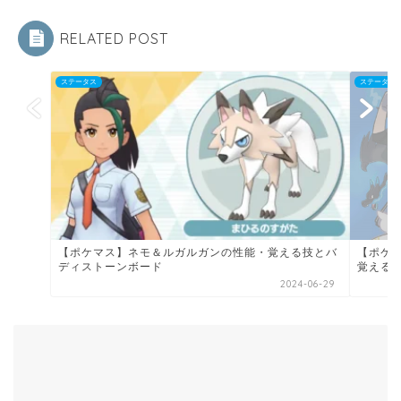
RELATED POST
ステータス
ステータス
【ポケマス】ネモ＆ルガルガンの性能・覚える技とバ
【ポケ
ディストーンボード
覚える技
2024-06-29