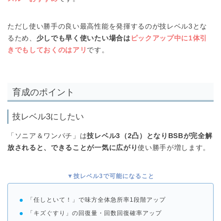
ただし使い勝手の良い最高性能を発揮するのが技レベル3とな
るため、
少しでも早く使いたい場合は
ピックアップ中に1体引
きでもしておくのはアリ
です。
育成のポイント
技レベル3にしたい
「ソニア＆ワンパチ」は
技レベル3（2凸）となりBSBが完全解
放されると、できることが一気に広がり
使い勝手が増します。
▼技レベル3で可能になること
「任しといて！」で味方全体急所率1段階アップ
「キズぐすり」の回復量・回数回復確率アップ