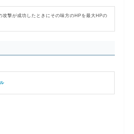
の攻撃が成功したときにその味方のHPを最大HPの
ズ
レル