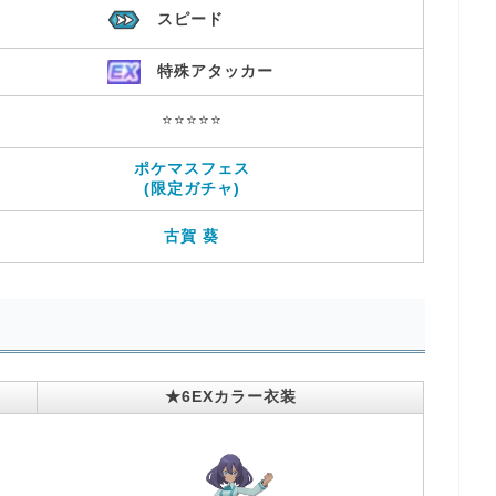
スピード
特殊アタッカー
⭐️⭐️⭐️⭐️⭐️
ポケマスフェス
(限定ガチャ)
古賀 葵
★6EXカラー衣装