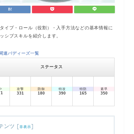
タイプ・ロール（役割）・入手方法などの基本情報に
ッシブスキルを紹介します。
関連バディーズ一覧
ステータス
攻撃
防御
特攻
特防
素早
P
71
331
180
390
165
350
テンツ
[
]
非表示