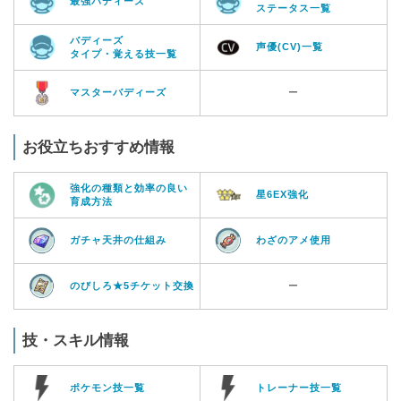
最強バディーズ
ステータス一覧
バディーズ
声優(CV)一覧
タイプ・覚える技一覧
マスターバディーズ
ー
お役立ちおすすめ情報
強化の種類と効率の良い
星6EX強化
育成方法
ガチャ天井の仕組み
わざのアメ使用
のびしろ★5チケット交換
ー
技・スキル情報
ポケモン技一覧
トレーナー技一覧