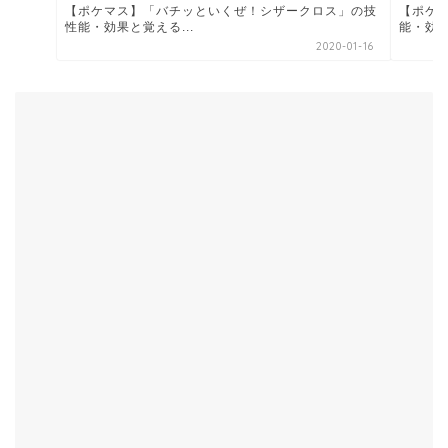
【ポケマス】「バチッといくぜ！シザークロス」の技
【ポケ
性能・効果と覚える...
能・効果
2020-01-16