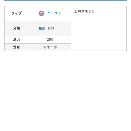
追加効果なし
タイプ
ゴースト
分類
特殊
威力
250
対象
相手１体