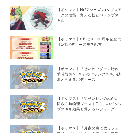
【ポケマス】N(22シーズン)＆ゾロア
ークの性能・覚える技とパッシブス
キル
【ポケマス】8月はN！30周年記念 毎
月1体バディーズ無料配布
【ポケマス】「せいれいゾーン時攻
撃時防御２↓９」のパッシブスキル効
果と覚えるバディーズ
【ポケマス】「初せいれいのねがい
回数０時物理ブーストG３」のパッシ
ブスキル効果と覚えるバディーズ
【ポケマス】「月夜の晩に歌うフェ