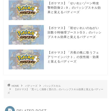
【ポケマス】「せいれいゾーン時攻
撃時防御２↓９」のパッシブスキル効
果と覚えるバディーズ
【ポケマス】「初せいれいのねがい
回数０時物理ブーストG３」のパッシ
ブスキル効果と覚えるバディーズ
【ポケマス】「月夜の晩に歌うフェ
アリーインパクト」の技性能・効果
と覚えるバディーズ
HOME
バディーズ
パッシブスキル
【ポケマス】「荒々しく渦巻く雷の力」のパッシブスキル効果と覚えるバディー
ズ