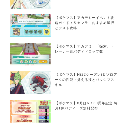
【ポケマス】アカデミーイベント攻
略ガイド：リセマラ・おすすめ選択
とテスト攻略
【ポケマス】アカデミー「探索」ト
レーナー別バディドロップ数
【ポケマス】N(22シーズン)＆ゾロア
ークの性能・覚える技とパッシブス
キル
【ポケマス】8月はN！30周年記念 毎
月1体バディーズ無料配布