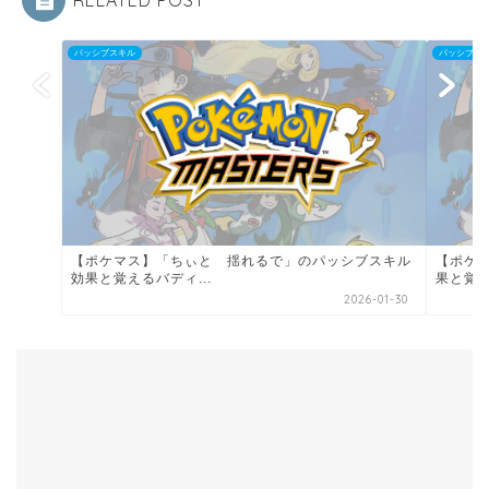
RELATED POST
パッシブスキル
パッシブス
【ポケマス】「ちぃと 揺れるで」のパッシブスキル
【ポケ
効果と覚えるバディ...
果と覚え
2026-01-30